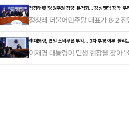
찰개…
행한다면 비용 절감과 책임 정치라는 
정청래發 '당원주권 정당' 본격화…'강성팬덤 장악' 우
적인 정착을 지원하는 내용을 담은 '
정청래 더불어민주당 대표가 8·2 전
다.전현희 최고위원은 18일 국회에
별법'을 대표발의했다.이번 특별법은 
당'이 현실화 하고 있다. 당대표가 
주권정부 국정기획위원회가 첫 번째 
근거와 지원 체계를 …
로, 전 당원 '1인 1표제'를 예고하
李대통령, 연일 소비쿠폰 부각…'3차 추경 여부' 쏠리는
같이 밝혔다.전 최고위원은 "대통령
이재명 대통령이 민생 현장을 찾아 '
서다.당 원로들조차 "당원만 보고 정
한 내란 종식을 위해서는 반드시 개
통시장에서 상인들을 격려하고, 수석
청래 대표는 아랑곳 않는 모양새다.
의 상징인 5·18 정신의…
비 심리 회복을 언급하며 정책 효과를
여당의 방향타를 좌우하는 이른바 '
의 행보가 3차 추가경정예산 편성으
온다.정청래 대표는 18일 국회에서
이 쏠리고 있다.18일 정치권에 따르면
모두발언에서 "당…
해석에 대해 "바로 그렇게 연결되는 
다. 하지만 이 대통령이 소비쿠폰의 