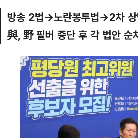
방송 2법→노란봉투법→2차 상
與, 野 필버 중단 후 각 법안 순