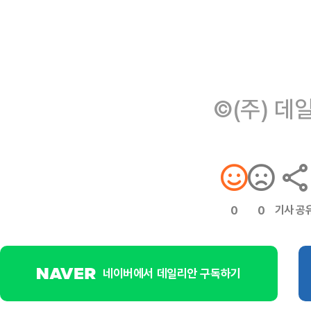
©(주) 데
기사 공
0
0
네이버에서 데일리안 구독하기