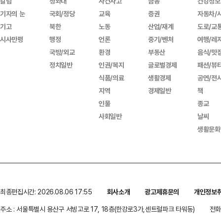
칼럼
청와대
사건사고
금융
건강정보
기자의 눈
국회/정당
교육
증권
자동차/
기고
북한
노동
산업/재계
도로/교
시사만평
행정
언론
중기/벤처
여행/레
국방/외교
환경
부동산
음식/맛
정치일반
인권/복지
글로벌경제
패션/뷰
식품/의료
생활경제
공연/전
지역
경제일반
책
인물
종교
사회일반
날씨
생활문화
최종편집시간: 2026.08.06 17:55
회사소개
광고제휴문의
개인정보
주소 : 서울특별시 용산구 서빙고로 17, 18층(한강로3가,센트럴파크 타워동)
전화 