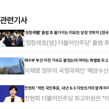
관련기사
'정청래號' 출범 후 불거지는 미묘한 당정 엇박자 [정국
'정청래호(號) 더불어민주당' 출범 
있다.이재명 대통령은 '국민 통합'과 
대표는 강성 지지층만 바라보며 제1
해수부 부산 이전 가속도 붙었는데 여야는 특별법 두고 
이재명 정부의 국정과제인 '해양수산부
지 않겠다는 태도를 견지하면서다.정
속도가 붙은 가운데 여야 의원들이 
론) 개혁 특별위원회' 출범을 완료하
있지만, 정책 주도권을 어느 한쪽으
전현희 "개헌 국민투표, 내년 6·3 지방선거와 함께 하
다. 정 대표는 추석(10월 6일) 전
전현희 더불어민주당 최고위원은 "이
다.김태선 더불어민주당 의원(초선·울
태다. 정 대표는 지난 4일 국회에서
지방선거와 함께 개헌을 추진하자"며
해양 관련 중앙행정기관·공공기관·기