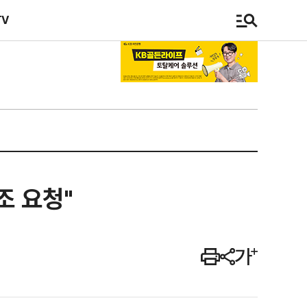
TV
조 요청"