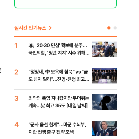
실시간 인기뉴스
1
6
李, '20·30 민심' 확보에 분주…
美 
국민의힘, '청년 지지' 사수 위해
질…
李 견제 사활
연
2
7
"정청래, 李 모욕에 침묵" vs "금
서울
도 넘지 말라"…친명-친청 최고위
쓸이
원 후보, 제주서 격돌
3
8
최악의 폭염 지나갔지만 무더위는
李, 
계속…낮 최고 35도 [내일 날씨]
타?
라"
4
9
"군사 옵션 한계"…미군 수뇌부,
경찰
이란 전쟁 출구 전략 모색
수사
민