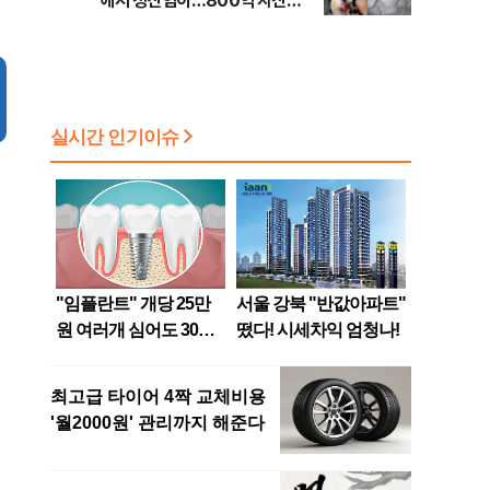
에서 청산염이…800억 자산가
사망 사건의 실체는?