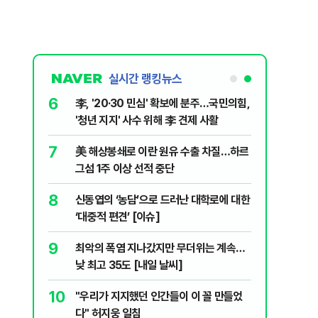
실시간 랭킹뉴스
6
럼프 “유출자
李, '20·30 민심' 확보에 분주…국민의힘,
'청년 지지' 사수 위해 李 견제 사활
7
살인사건, 미
美 해상봉쇄로 이란 원유 수출 차질…하르
실체는?
그섬 1주 이상 선적 중단
8
" 1등 5억
신동엽의 ‘농담’으로 드러난 대학로에 대한
‘대중적 편견’ [이슈]
9
"금도 넘지
최악의 폭염 지나갔지만 무더위는 계속…
보, 제주서
낮 최고 35도 [내일 날씨]
10
례 싹쓸이…
"우리가 지지했던 인간들이 이 꼴 만들었
다" 허지웅 일침