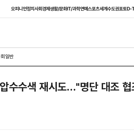
오피니언
정치
사회
경제
생활/문화
IT/과학
연예
스포츠
세계
수도권
포토
D-
사회일반
 압수수색 재시도…"명단 대조 협