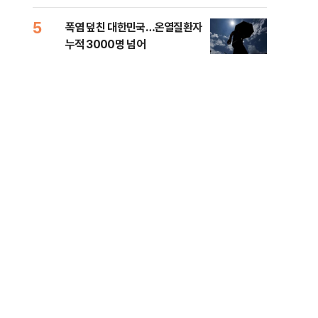
5
10
폭염 덮친 대한민국…온열질환자
고수
누적 3000명 넘어
27