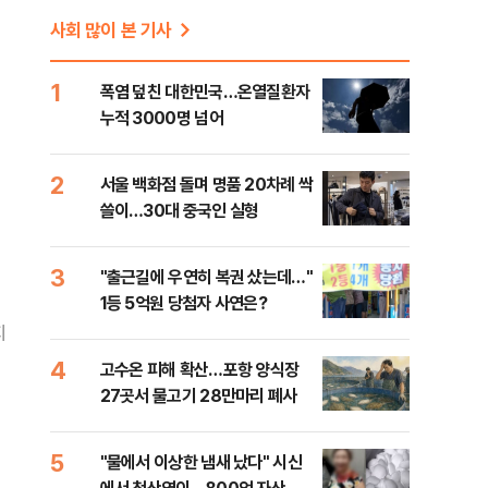
사회 많이 본 기사
1
폭염 덮친 대한민국…온열질환자
누적 3000명 넘어
2
서울 백화점 돌며 명품 20차례 싹
쓸이…30대 중국인 실형
3
"출근길에 우연히 복권 샀는데…"
1등 5억원 당첨자 사연은?
지
4
고수온 피해 확산…포항 양식장
27곳서 물고기 28만마리 폐사
5
"물에서 이상한 냄새 났다" 시신