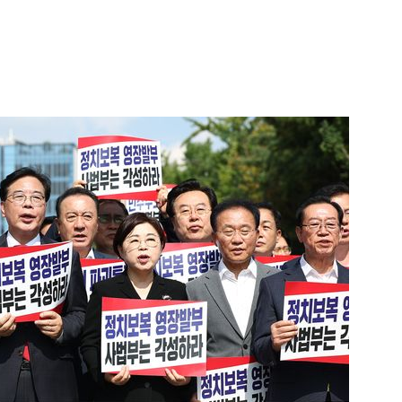
1
‘탄약 고갈 보도’에 격노한 트
색출하라”
2
"숙련된 모습" 통영 60대女 
제로 갈 가능성 있나…범인의 
3
"출근길에 우연히 복권 샀는데…
원 당첨자 사연은?
4
"정청래, 李 모욕에 침묵" vs 
말라"…친명-친청 최고위원 후
격돌
5
서울 백화점 돌며 명품 20차
30대 중국인 실형