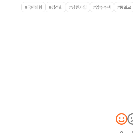
#국민의힘
#김건희
#당원가입
#압수수색
#통일교