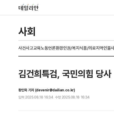
사회
사건사고
교육
노동
언론
환경
인권/복지
식품/의료
지역
인물
김건희특검, 국민의힘 당사
황인욱 기자 (devenir@dailian.co.kr)
입력 2025.08.18 16:34 수정 2025.08.18 16:34