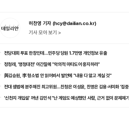
허찬영 기자 (hcy@dailian.co.kr)
기사 모아 보기 >
전당대회 투표 한창인데…민주당 당원 1.7만명 개인정보 유출
정청래, '명청대전' 이간질에 "악의적 마타도어 중지하라"
與김승원, 李 형소법 안 읽어봐서 발언에 "내용 다 알고 계실 것"
전대 셈법에 분주해진 최고위원…친청은 이성윤, 친명은 김용·서미화 '집중
'신천지 개입설' 꺼낸 김민석 "난 계엄도 예상했던 사람, 근거 없이 문제제