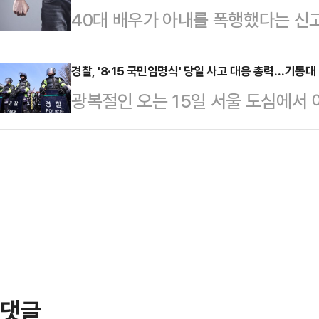
40대 배우가 아내를 폭행했다는 신
장 동료인 피의자에게 2주간 욕설이
의장에서 차씨 명의로 주식을 거래하
게 알려졌다.14일 경찰에 따르면 지
스토킹처벌법 위반으로 처벌해달라는
로 더불어민주당을 탈당…
40대 배우 A씨가 아내 B씨를 폭행
경찰, '8·15 국민임명식' 당일 사고 대응 총력…기동대
토킹 관련 긴급응급조치(주거지 접근
광복절인 오는 15일 서울 도심에서 
B씨와 말다툼을 하다가 집에서 나가려
입력된 통보서를 피의자 휴대전화에
통령 국민 임명식'과 각종 집회·시위
서 몸싸움이 벌어진 것으로 전해졌다
“불의의 사고로 귀하의 소중한 개인
부대, 6500여명 이상을 투입할 것
B씨가 처벌을 원치 않는 점을 토대
핵심판 선고 날 헌법재판소 인근을 '
류했다.경찰 관계자는 "가정폭력 신고
명의 절반 가까운 규모다.국민임명식
호사건이라 구체…
통령과 국민 1만여명이 참석한 가운
장처럼 누구나 접근 가능한 개방된 
은 드문 일로 평…
댓글