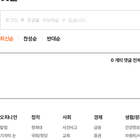
최신순
찬성순
반대순
0 개의 댓글 전
오피니언
정치
사회
경제
생활/문
칼럼
청와대
사건사고
금융
건강정보
기자의 눈
국회/정당
교육
증권
자동차/