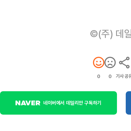
©(주) 데
기사 공
0
0
네이버에서 데일리안 구독하기