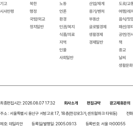
기고
북한
노동
산업/재계
도로/교
시사만평
행정
언론
중기/벤처
여행/레
국방/외교
환경
부동산
음식/맛
정치일반
인권/복지
글로벌경제
패션/뷰
식품/의료
생활경제
공연/전
지역
경제일반
책
인물
종교
사회일반
날씨
생활문화
최종편집시간: 2026.08.07 17:32
회사소개
편집규약
광고제휴문의
주소 : 서울특별시 용산구 서빙고로 17, 18층(한강로3가,센트럴파크 타워동)
전화 
제호: 데일리안
등록일/발행일: 2005.09.13
등록번호: 서울 아00055