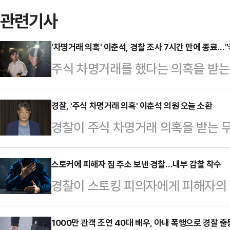
관련기사
'차명거래 의혹' 이춘석, 경찰 조사 7시간 만에 종료…
주식 차명거래를 했다는 의혹을 받는
시간여 동안 조사를 받은 뒤 15일
범죄수사대는 지난 14일 오후 6시4
경찰, '주식 차명거래 의혹' 이춘석 의원 오늘 소환
경찰이 주식 차명거래 의혹을 받는 
환해 조사했다.이날 오전 1시50분
환했다.서울경찰청 금융범죄수사대는
이 의원은 "사회적 물의를 일으킨 
조사하는 중이라고 밝혔다. 이 의원은
스토커에 피해자 집 주소 보낸 경찰…내부 감찰 착수
다"며 "조사를 성실히 받았고 앞으로
경찰이 스토킹 피의자에게 피해자의
경찰은 이 의원을 상대로 차모 보좌관
인정하느냐", "조사에서 어떤 점을 
강서경찰서는 지난달 스토킹 피해를 
지 등을 물을 예정이다. 이 의원과
하지 않은 채 대기 중…
에 대한 공식 사과를 전하고 내부 감
1000만 관객 조연 40대 배우, 아내 폭행으로 경찰 출
법 위반 등 혐의로 출국금지된 핵심 