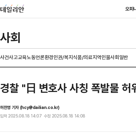
오피
사회
사건사고
교육
노동
언론
환경
인권/복지
식품/의료
지역
인물
사회일반
경찰 "日 변호사 사칭 폭발물 
허찬영 기자 (hcy@dailian.co.kr)
입력 2025.08.18 14:07 수정 2025.08.18 14:08