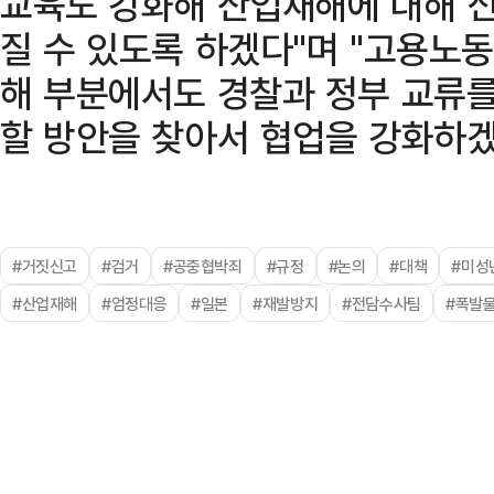
교육도 강화해 산업재해에 대해 
질 수 있도록 하겠다"며 "고용
해 부분에서도 경찰과 정부 교류
할 방안을 찾아서 협업을 강화하겠
#거짓신고
#검거
#공중협박죄
#규정
#논의
#대책
#미성
#산업재해
#엄정대응
#일본
#재발방지
#전담수사팀
#폭발