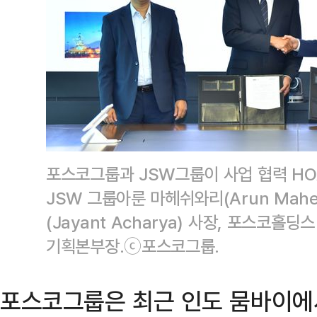
포스코그룹과 JSW그룹이 사업 협력 HO
JSW 그룹아룬 마헤쉬와리(Arun Mahe
(Jayant Acharya) 사장, 포스코홀
기획본부장.ⓒ포스코그룹.
포스코그룹은 최근 인도 뭄바이에서