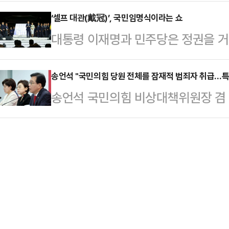
민주당 당대표가 취임 후 야당 예방 
원을 상대로 낸 정보비공개 처분 취소
에서 "엘크…
표와 송언석 국민의힘 비상대책위원
‘셀프 대관(戴冠)’, 국민임명식이라는 쇼
다.앞서 해양수산부와 국방부는 201
대통령 이재명과 민주당은 정권을 거
큰 주목을 받았다. 두 대표는 바로
항해가 가능하도록 한강하구 수로도를
보, 그 보수 지지자들이 망상과 미련,
눈 한 번을 마주치지 않았다.두 수장
에 전달했다.이에 대해 …
한 어이없는 똥 플레이 덕이었다. 
송언석 "국민의힘 당원 전체를 잠재적 범죄자 취급…특
과거 발언에서 비롯된다. 정 대표는
송언석 국민의힘 비상대책위원장 겸 
다.그리고 그것이 그들이 앞으로 오래
직후 "지금은 내란과의 전쟁 중"이라
사하는 민중기 특별검사팀이 여의도
지 않고 물러가라고 하지 않는 게 
않겠다"고 말했…
는 관측에 대해 "국민의힘 당원 전체
게 하고 있는가? 이것은 그들의 열렬
적 야당 탄압 압수수색에는 일절 협조
척 쑥스러운 질문이 아닐 수 없다. 
대위원장은 18일 오전 서울 국민
진보좌파 유명…
"당원의 이름·주민등록번호·전화번호
500만 당원의 핵심 개인정보 탈취