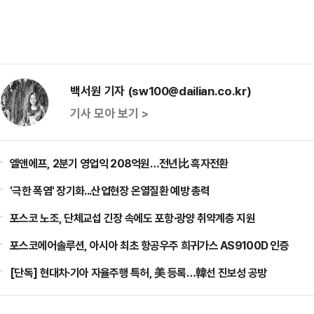
백서원 기자 (sw100@dailian.co.kr)
기사 모아 보기 >
엘앤에프, 2분기 영업익 208억원…전년比 흑자전환
'극한 폭염' 장기화...산업현장 온열질환 예방 총력
포스코 노조, 단체교섭 긴장 속에도 포항·광양 취약계층 지원
포스코에어솔루션, 아시아 최초 항공우주 희귀가스 AS9100D 인증
[단독] 현대차·기아 자율주행 특허, 美 등록…韓선 진보성 공방