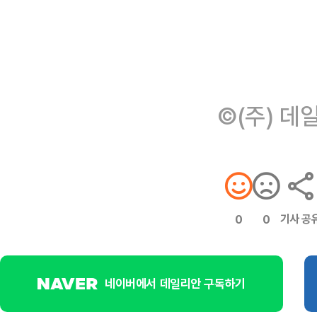
©(주) 데
기사 공
0
0
네이버에서 데일리안 구독하기