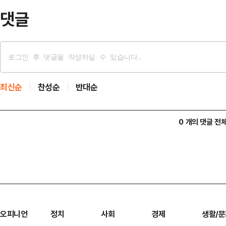
찰에 협조할 수 없단 이야기"라…
댓글
최신순
찬성순
반대순
0 개의 댓글 전
오피니언
정치
사회
경제
생활/문