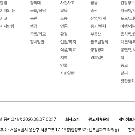
칼럼
청와대
사건사고
금융
건강정보
기자의 눈
국회/정당
교육
증권
자동차/
기고
북한
노동
산업/재계
도로/교
시사만평
행정
언론
중기/벤처
여행/레
국방/외교
환경
부동산
음식/맛
정치일반
인권/복지
글로벌경제
패션/뷰
식품/의료
생활경제
공연/전
지역
경제일반
책
인물
종교
사회일반
날씨
생활문화
최종편집시간: 2026.08.07 00:17
회사소개
광고제휴문의
개인정보
주소 : 서울특별시 용산구 서빙고로 17, 18층(한강로3가,센트럴파크 타워동)
전화 