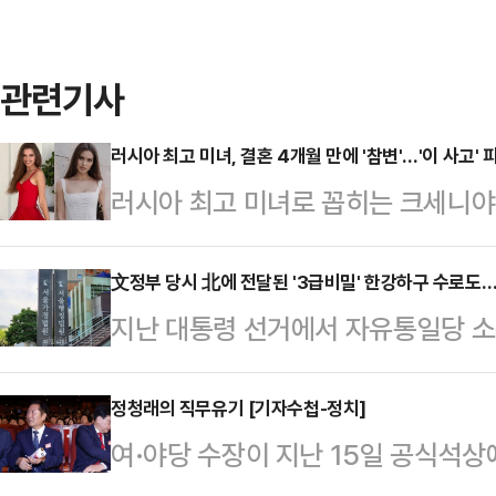
관련기사
러시아 최고 미녀, 결혼 4개월 만에 '참변'…'이 사고'
러시아 최고 미녀로 꼽히는 크세니야
어든 야생 동물과 충돌해 치료를 받던
피플지, 뉴욕 포스트 등 외신에 따르
文정부 당시 北에 전달된 '3급비밀' 한강하구 수로도…
지난 대통령 선거에서 자유통일당 소
러시아의 한 도로를 달리던 중 갑자기
호사가 문재인 정부 당시 북한에 전
는 사고를 당했다.사고 당시 크세니
도(한강 해도)를 공개하라는 소송을
정청래의 직무유기 [기자수첩-정치]
은 운전을 하고 있었다. 부부는 결혼
여·야당 수장이 지난 15일 공식석상
르면 서울행정법원 행정14부(이상덕
타까움을 더했다.그의 남편은 러시아