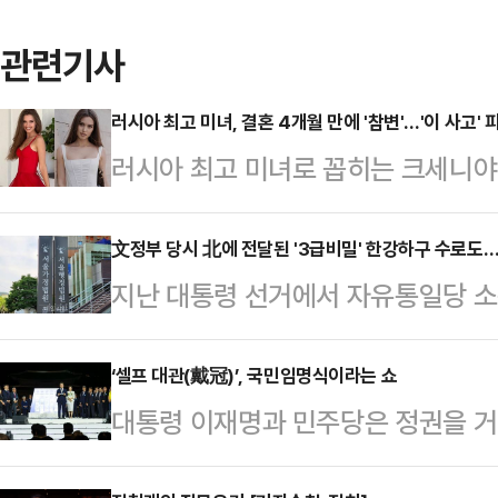
관련기사
러시아 최고 미녀, 결혼 4개월 만에 '참변'…'이 사고'
러시아 최고 미녀로 꼽히는 크세니야
어든 야생 동물과 충돌해 치료를 받던
피플지, 뉴욕 포스트 등 외신에 따르
文정부 당시 北에 전달된 '3급비밀' 한강하구 수로도…
지난 대통령 선거에서 자유통일당 소
러시아의 한 도로를 달리던 중 갑자기
호사가 문재인 정부 당시 북한에 전
는 사고를 당했다.사고 당시 크세니
도(한강 해도)를 공개하라는 소송을
‘셀프 대관(戴冠)’, 국민임명식이라는 쇼
은 운전을 하고 있었다. 부부는 결혼
대통령 이재명과 민주당은 정권을 거
르면 서울행정법원 행정14부(이상덕
타까움을 더했다.그의 남편은 러시아
보, 그 보수 지지자들이 망상과 미련,
원을 상대로 낸 정보비공개 처분 취소
에서 "엘크…