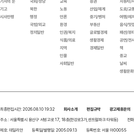
기자의 눈
국회/정당
교육
증권
자동차/
기고
북한
노동
산업/재계
도로/교
시사만평
행정
언론
중기/벤처
여행/레
국방/외교
환경
부동산
음식/맛
정치일반
인권/복지
글로벌경제
패션/뷰
식품/의료
생활경제
공연/전
지역
경제일반
책
인물
종교
사회일반
날씨
생활문화
최종편집시간: 2026.08.10 19:32
회사소개
편집규약
광고제휴문의
주소 : 서울특별시 용산구 서빙고로 17, 18층(한강로3가,센트럴파크 타워동)
전화 
제호: 데일리안
등록일/발행일: 2005.09.13
등록번호: 서울 아00055