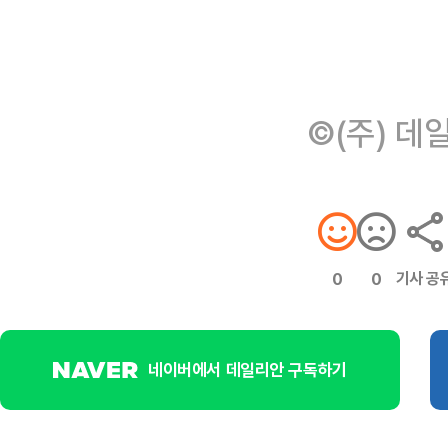
©(주) 데
기사 공
0
0
네이버에서 데일리안 구독하기