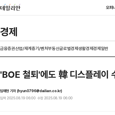
오피
경제
금융
증권
산업/재계
중기/벤처
부동산
글로벌경제
생활경제
경제일반
'BOE 철퇴'에도 韓 디스플레이
임채현 기자 (hyun0796@dailian.co.kr)
입력 2025.08.19 06:00 수정 2025.08.19 06:00