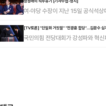
한 어이없는 똥 플레이 덕이었다. 
정청래의 직무유기 [기자수첩-정치]
다.앞서 해양수산부와 국방부는 201
여·야당 수장이 지난 15일 공식석상
다.그리고 그것이 그들이 앞으로 오래
항해가 가능하도록 한강하구 수로도를
민주당 당대표가 취임 후 야당 예방 
지 않고 물러가라고 하지 않는 게 
에 전달했다.이에 대해 …
표와 송언석 국민의힘 비상대책위원
[TV토론] "단일화 거짓말" "전광훈 합당"…김문수 
게 하고 있는가? 이것은 그들의 열렬
국민의힘 전당대회가 강성파와 혁신파
큰 주목을 받았다. 두 대표는 바로
척 쑥스러운 질문이 아닐 수 없다. 
유하는 장동혁 후보까지 김문수 후보
눈 한 번을 마주치지 않았다.두 수장
진보좌파 유명…
율 1위 김 후보를 흔들려는 의도로도
과거 발언에서 비롯된다. 정 대표는
도와 더불어 한덕수 전 국무총리와의 
직후 "지금은 내란과의 전쟁 중"이라
유통일당과의 관계 등이 도마 위에 올
않겠다"고 말했…
KBS에서 열린 TV토론회 주도권토론
프 총괄선대본부장을 맡고, 선대본부
이 문제는 당원과 …