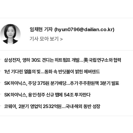
임채현 기자 (hyun0796@dailian.co.kr)
기사 모아 보기 >
삼성전자, 영하 30도 견디는 히트펌프 개발…美 국립연구소와 협력
1년 기다린 열흘의 빛…동화 속 반딧불이 밝힌 에버랜드
SK하이닉스, 주당 375원 분기배당…추가 주주환원책 3분기 발표
SK하이닉스, 용인·청주 신규 팹에 54조 투자한다
코웨이, 2분기 영업익 2532억원…국내·해외 동반 성장