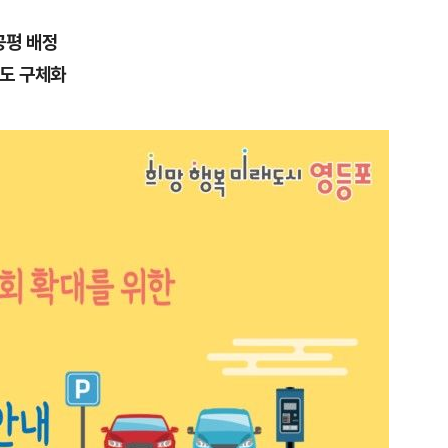
공평 배정
건도 구체화
1
송영길·김민석, '조희대 탄핵'
법사위원들 "즉시 대법관 제청
2
하닉 프리마켓 하한가 논란에…N
일부터 상·하한가 주문금지"
3
"편해서 매일 신었는데"...전
'크록스'의 숨은 위험
4
[속보] 노원구 40.2도…서울, 
후 첫 40도
5
[단독 인터뷰] '윤민우와 징계 
된 C교수 "윤리위원장, 외부와