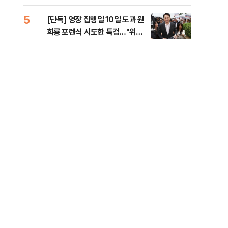
라"
5
10
[단독] 영장 집행일 10일 도과 원
폭염
희룡 포렌식 시도한 특검…"위법
제…
증거 수집" 지적
36