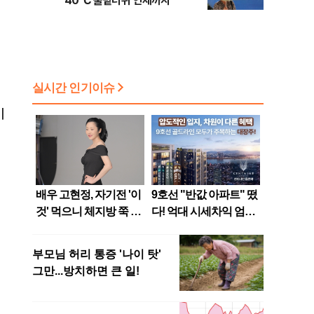
40℃ 불볕더위 언제까지
이