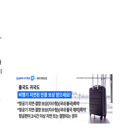
,
나
기
했