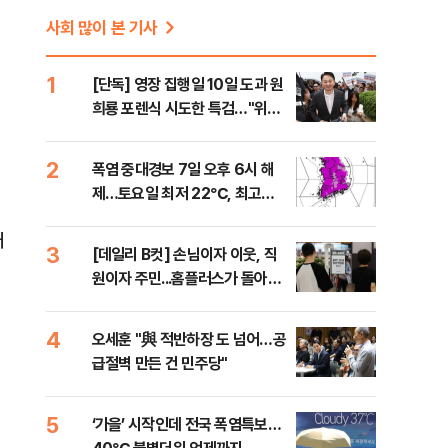
사회 많이 본 기사
1
[단독] 영장 집행일 10일 도과 원
희룡 포렌식 시도한 특검…"위법
증거 수집" 지적
2
폭염 중대경보 7일 오후 6시 해
제…토요일 최저 22℃, 최고
36℃
애
3
[데일리 B컷] 손님이자 이웃, 직
원이자 주민...홈플러스가 돌아왔
다
4
오세훈 "與 적반하장 도 넘어…공
급절벽 만든 건 민주당"
5
‘가을’ 시작인데 전국 폭염특보…