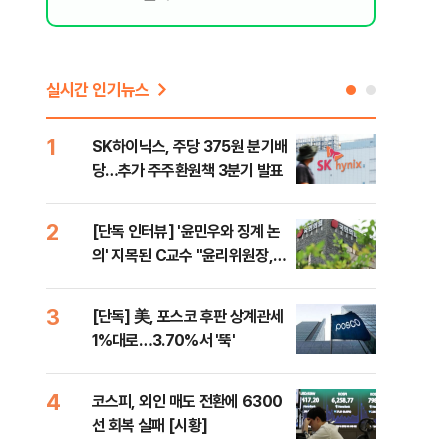
실시간 인기뉴스
1
6
SK하이닉스, 주당 375원 분기배
카카
당…추가 주주환원책 3분기 발표
결…
만
2
7
[단독 인터뷰] '윤민우와 징계 논
韓·
의' 지목된 C교수 "윤리위원장,
처음
외부와 논의 잘못된 행위"
3
8
[단독] 美, 포스코 후판 상계관세
박지
1%대로…3.70%서 '뚝'
령과
4
9
코스피, 외인 매도 전환에 6300
與,
선 회복 실패 [시황]
스?