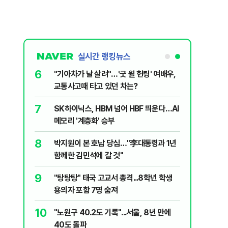
실시간 랭킹뉴스
6
 외치자…與
"기아차가 날 살려"…'굿 윌 헌팅' 여배우,
하라"
교통사고때 타고 있던 차는?
7
XT "12
SK하이닉스, HBM 넘어 HBF 띄운다…AI
메모리 '계층화' 승부
8
문가가 경고한
박지원이 본 호남 당심…"李대통령과 1년
함께한 김민석에 갈 것"
9
2018년 이
"탕탕탕" 태국 고교서 총격...8학년 학생
용의자 포함 7명 숨져
10
논의' 지목
"노원구 40.2도 기록"...서울, 8년 만에
 논의 잘못
40도 돌파