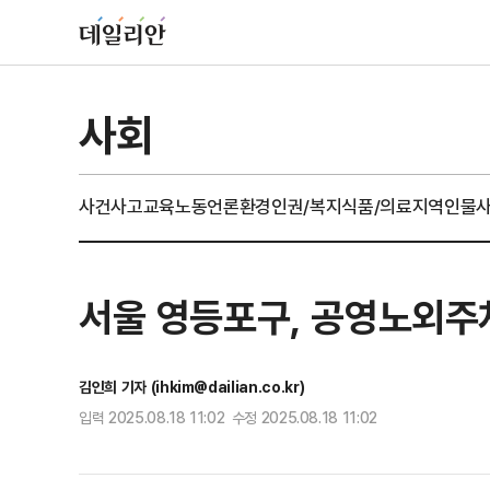
사회
사건사고
교육
노동
언론
환경
인권/복지
식품/의료
지역
인물
서울 영등포구, 공영노외주
김인희 기자 (ihkim@dailian.co.kr)
입력 2025.08.18 11:02 수정 2025.08.18 11:02