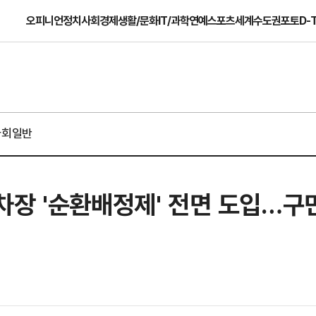
오피니언
정치
사회
경제
생활/문화
IT/과학
연예
스포츠
세계
수도권
포토
D-
사회일반
차장 '순환배정제' 전면 도입…구