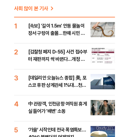
사회 많이 본 기사
1
[속보] '길이 1.5m' 안동 물놀이
장서 구렁이 출몰…한때 시민 대
피 소동
2
[검찰청 폐지 D-55] 사건 접수부
터 재판까지 싹 바뀐다…개정 형
소법, 무엇이 달라지나
3
[데일리안 오늘뉴스 종합] 美, 포
스코 후판 상계관세 1%대…천하
람, 의원 최초 논산훈련소 2박3일
'입소'
4
中 관광객, 인천공항 여직원 휴게
실 들어가 '배변' 소동
5
‘가을’ 시작인데 전국 폭염특보…