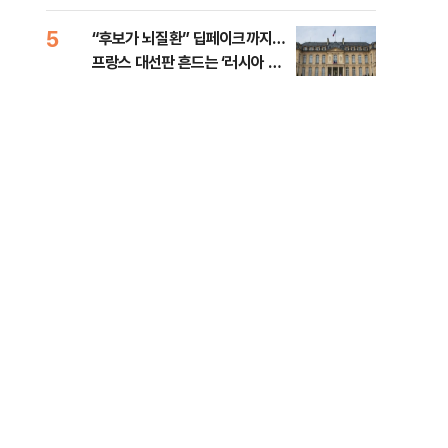
췄다
5
10
“후보가 뇌질환” 딥페이크까지…
호르
프랑스 대선판 흔드는 ‘러시아 검
경파
은손’