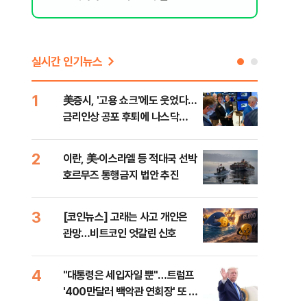
실시간 인기뉴스
1
6
美증시, '고용 쇼크'에도 웃었다…
[인
금리인상 공포 후퇴에 나스닥
인사
1.3%↑
2
7
이란, 美·이스라엘 등 적대국 선박
"아
호르무즈 통행금지 법안 추진
철 
데일
3
8
[코인뉴스] 고래는 사고 개인은
[단
관망…비트코인 엇갈린 신호
1%
4
9
"대통령은 세입자일 뿐"…트럼프
美 
'400만달러 백악관 연회장' 또 멈
일자