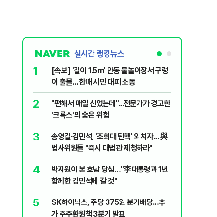
실시간 랭킹뉴스
1
6
[속보] '길이 1.5m' 안동 물놀이장서 구렁
'국장만 
이 출몰…한때 시민 대피 소동
'부글부글
2
7
"편해서 매일 신었는데"...전문가가 경고한
“우크라
'크록스'의 숨은 위험
유 3만t
3
8
송영길·김민석, '조희대 탄핵' 외치자…與
정청래 "
법사위원들 "즉시 대법관 제청하라"
민석 "자
4
9
박지원이 본 호남 당심…"李대통령과 1년
이란, 美
함께한 김민석에 갈 것"
즈 통행금
5
10
SK하이닉스, 주당 375원 분기배당…추
[데일리 
가 주주환원책 3분기 발표
민...홈