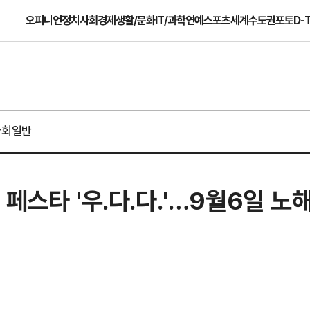
오피니언
정치
사회
경제
생활/문화
IT/과학
연예
스포츠
세계
수도권
포토
D-
사회일반
 페스타 '우.다.다.'…9월6일 