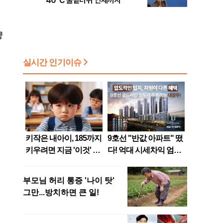
40℃ 불볕더위 언제까지
양