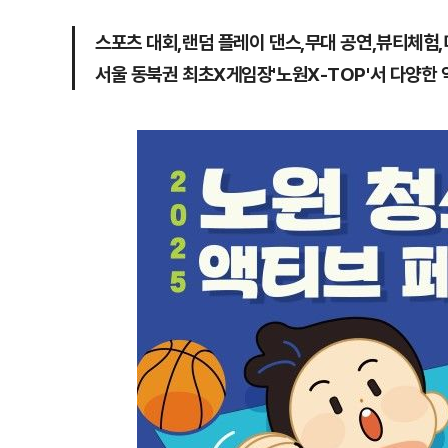
스포츠 대회,랜덤 플레이 댄스,무대 공연,뷰티체험
서울 동북권 최초X게임장'노원X-TOP'서 다양한