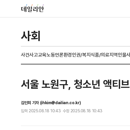
사회
사건사고
교육
노동
언론
환경
인권/복지
식품/의료
지역
인물
서울 노원구, 청소년 액티브
김인희 기자 (ihkim@dailian.co.kr)
입력 2025.08.18 10:43 수정 2025.08.18 10:43