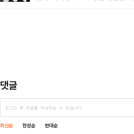
보, 그 보수 지지자들이 망상과 미련,
득한 후보가 아직 나오고 있지 않은 
후보로…
한 어이없는 똥 플레이 덕이었다. 
에 둔 보수적인 전략을 세워 막판 
다.그리고 그것이 그들이 앞으로 오래
오는 22일 충북 청추에 위치한 오스
지 않고 물러가라고 하지 않는 게 
의힘은 당원…
게 하고 있는가? 이것은 그들의 열렬
척 쑥스러운 질문이 아닐 수 없다. 
진보좌파 유명…
댓글
최신순
찬성순
반대순