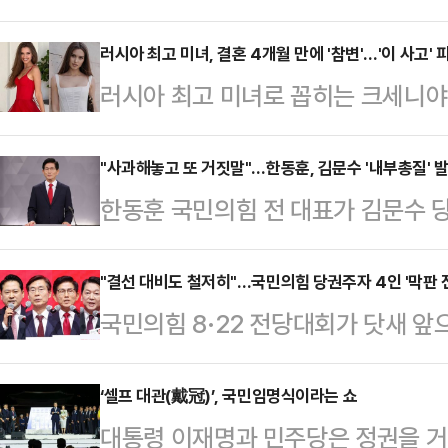
유하는 장동혁 후보까지 김문수 후보
율 1위 김 후보를 흔들려는 의도로도
러시아 최고 미녀, 결혼 4개월 만에 '참변'…'이 사고'
러시아 최고 미녀로 꼽히는 크세니야
도와 더불어 한덕수 전 국무총리와의 
어든 야생 동물과 충돌해 치료를 받던
유통일당과의 관계 등이 도마 위에 올
피플지, 뉴욕 포스트 등 외신에 따르
"사과해놓고 또 거짓말"…한동훈, 김문수 '내부총질' 
KBS에서 열린 TV토론회 주도권토론
한동훈 국민의힘 전 대표가 김문수 
러시아의 한 도로를 달리던 중 갑자기
프 총괄선대본부장을 맡고, 선대본부
말을 들은 적이 없다며 김 후보의 주
는 사고를 당했다.사고 당시 크세니
이 문제는 당원과 …
송에 이어 TV토론에서도 같은 주장
"결선 대비도 철저히"…국민의힘 당권주자 4인 '막판 전
은 운전을 하고 있었다. 부부는 결혼
국민의힘 8·22 전당대회가 닷새 앞
한동훈 전 대표는 17일 페이스북에 
타까움을 더했다.그의 남편은 러시아
레이스 전략에 이목이 집중되고 있다
김문수 후보가 나에 대해 사실과 다른
에서 "엘크…
당심 80%를 반영하는 룰을 갖고 있
‘셀프 대관(戴冠)’, 국민임명식이라는 쇼
표는 "지난 1일 페북 글에서 밝혔듯
대통령 이재명과 민주당은 정권을 거
당심을 적극 흔들어보겠다는 전략이다
그만하라고 말했다'는 조선일보 유튜