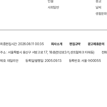
인물
종교
사회일반
날씨
생활문화
최종편집시간: 2026.08.11 00:35
회사소개
편집규약
광고제휴문의
주소 : 서울특별시 용산구 서빙고로 17, 18층(한강로3가,센트럴파크 타워동)
전화 
제호: 데일리안
등록일/발행일: 2005.09.13
등록번호: 서울 아00055