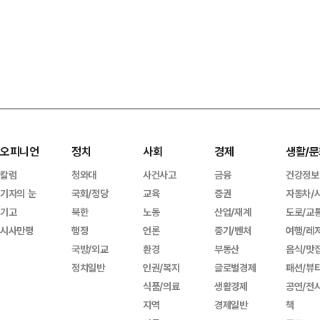
오피니언
정치
사회
경제
생활/문
칼럼
청와대
사건사고
금융
건강정보
기자의 눈
국회/정당
교육
증권
자동차/
기고
북한
노동
산업/재계
도로/교
시사만평
행정
언론
중기/벤처
여행/레
국방/외교
환경
부동산
음식/맛
정치일반
인권/복지
글로벌경제
패션/뷰
식품/의료
생활경제
공연/전
지역
경제일반
책