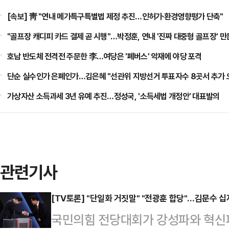
[속보] 靑 "연내 메가특구특별법 제정 추진…인허가·환경영향평가 단축"
"골프장 캐디피 카드 결제 곧 시행"…박정훈, 연내 '진짜 대중형 골프장' 
호남 반도체 전격전 주문한 李…여당은 '폐버스' 악재에 야당 포격
단순 실수인가 은폐인가…김은혜 "선관위 지방선거 투표자수 8곳서 추가 
가상자산 소득과세 3년 유예 추진…정성국, '소득세법 개정안' 대표발의
관련기사
[TV토론] "단일화 거짓말" "전광훈 합당"…김문수 
국민의힘 전당대회가 강성파와 혁신파