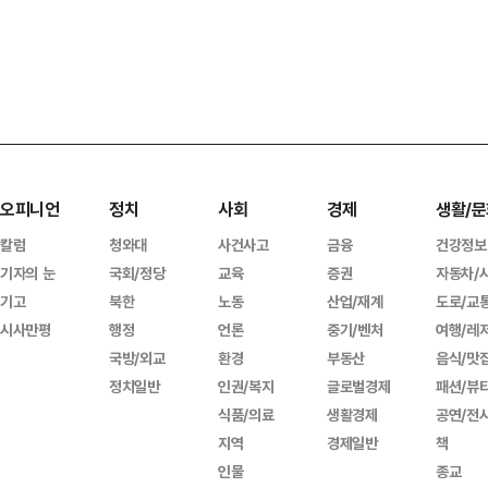
오피니언
정치
사회
경제
생활/문
칼럼
청와대
사건사고
금융
건강정보
기자의 눈
국회/정당
교육
증권
자동차/
기고
북한
노동
산업/재계
도로/교
시사만평
행정
언론
중기/벤처
여행/레
국방/외교
환경
부동산
음식/맛
정치일반
인권/복지
글로벌경제
패션/뷰
식품/의료
생활경제
공연/전
지역
경제일반
책
인물
종교