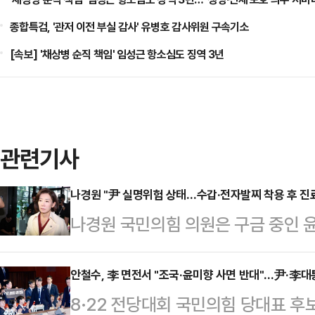
종합특검, '관저 이전 부실 감사' 유병호 감사위원 구속기소
[속보] '채상병 순직 책임' 임성근 항소심도 징역 3년
관련기사
나경원 "尹 실명위험 상태…수갑·전자발찌 착용 후 진료
나경원 국민의힘 의원은 구금 중인 
"전직 대통령에 대한 일말의 예우, 
다.나 의원은 15일 오후 페이스북을
안철수, 李 면전서 "조국·윤미향 사면 반대"…尹·李
8·22 전당대회 국민의힘 당대표 후
를 받을 당시, 수갑과 전자발찌를 착