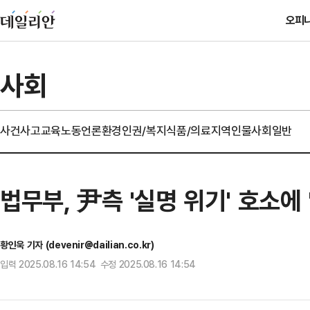
오피
사회
사건사고
교육
노동
언론
환경
인권/복지
식품/의료
지역
인물
사회일반
법무부, 尹측 '실명 위기' 호소에
황인욱 기자 (devenir@dailian.co.kr)
입력 2025.08.16 14:54 수정 2025.08.16 14:54