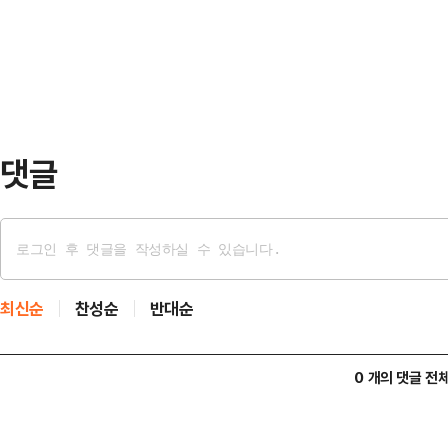
사에서 열린 국민의힘 8·22 전당대
"전당대회 중에 (특검이) 압수수색을
김건희 특검, 내란 특검, 채상병 특검
"국민의힘을 배신…
댓글
최신순
찬성순
반대순
0 개의 댓글 전