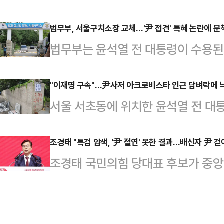
축사를 하고 있는 이재명 대통령의 
원은 "도주위험이 있는 흉포한 범죄
향 전 의원의 광복절 특별사면에 반
법무부, 서울구치소장 교체…'尹 접견' 특혜 논란에 문
통령에게 이렇게까지 가하고 언론을 
법무부는 윤석열 전 대통령이 수용된
사면을 비판함과 동시에, 의도치 않게
민주당 정권의 전직 대통령에 대한 
다.윤 전 대통령에 대한 특혜 논란이
를 상기시키면서 혁신파 당권주자로서
지경을 넘어섰다. 정치…
냐는 분석이 나온다.이날 법조계에 따
"이재명 구속"…尹사저 아크로비스타 인근 담벼락에 
과도 낳았다는 분석이다.안철수 국민
서울 서초동에 위치한 윤석열 전 대
로 서울구치소장으로 부임한다.현 
종문화회관에서 열린 제80주년 광복
발견됐다.14일 경찰에 따르면 이날 
이동하게 됐다.법무부는 "이번 인사
으로 참석했다.이날 경…
울 서초동 아크로비스타 인근 담벼락에
조경태 "특검 압색, '尹 절연' 못한 결과…배신자 尹 
련해 제기된 여러 문제에 대해 인적
조경태 국민의힘 당대표 후보가 중앙
해" 등을 쓴 낙서가 발견돼 경찰이
것"이라며 "침체된 조직 분위기를 전
검사팀의 강제수사의 단초를 제공한 
여성을 현장에서 검거해 경위를 조사
을 것으로 기대한다"고 설명했…
부 때문이라고 주장하며 "국민의힘을
지자인 것으로 전해졌다.
걷어내야 한다"고 목소리를 높였다.