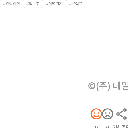
#건강검진
#법무부
#실명위기
#윤석열
©(주) 데
기사 공
0
0