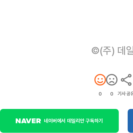
©(주) 데
기사 공
0
0
네이버에서 데일리안 구독하기