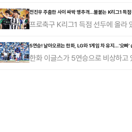
골 맛을 봤다.정우영은 16일(한국
재 시즌 랭킹 53위에 머물고 있는
승…
온에서 열린 ‘2025-26 독일축구협
전진우 주춤한 사이 싸박 맹추격…불붙는 K리그1 득점
내년 시즌도 LIV 골프서 뛰려면 최소
프로축구 K리그1 득점 선두에 올라 
드 경기서 팀이 4-0으로 앞선 후반 
끌어올리기 위해서는 TOP 10 이상
쟁자들이 맹추격해오며 득점왕 경쟁에
보탰다.시즌 첫 공식전에 출전해 첫 
선두에 올라 있는 전진우 올 시즌 최
5연승! 날아오르는 한화, LG와 1게임 차 유지…'오빠
망을 밝게 했다.후반 40분 일리야스
한화 이글스가 5연승으로 비상하고 
24경기에서 12골을 터트리며 소속팀
치른 정우영은 후반 추가 시간 4분
쳐진 ‘2025 신한 SOL뱅크 KBO
년 수원 삼성에서 데뷔한 전진우는 지
스…
다.먼저 실점한 쪽은 한화다. NC는
는데 한 시즌 만에 이를 넘어섰다.전진
슨 희생플라이로 2점을 뽑았다.한화는
과 홈 경기에서 멀티골을 성공시키며 
라이로 1점을 만회한 뒤 5회초 채은
고, 이…
었다. 이후 안치홍 희생플라이, 심우
점을 뽑고 승기를 잡았다.NC는 선발