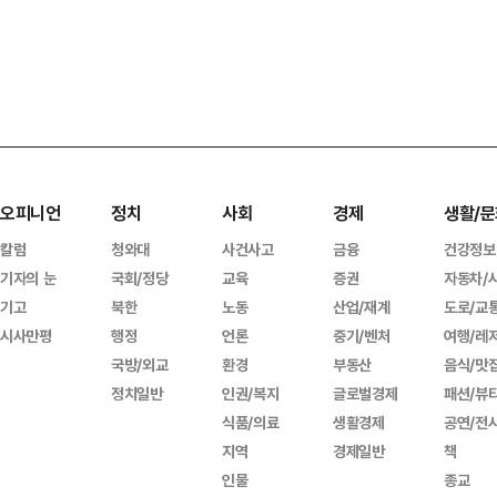
오피니언
정치
사회
경제
생활/문
칼럼
청와대
사건사고
금융
건강정보
기자의 눈
국회/정당
교육
증권
자동차/
기고
북한
노동
산업/재계
도로/교
시사만평
행정
언론
중기/벤처
여행/레
국방/외교
환경
부동산
음식/맛
정치일반
인권/복지
글로벌경제
패션/뷰
식품/의료
생활경제
공연/전
지역
경제일반
책
인물
종교