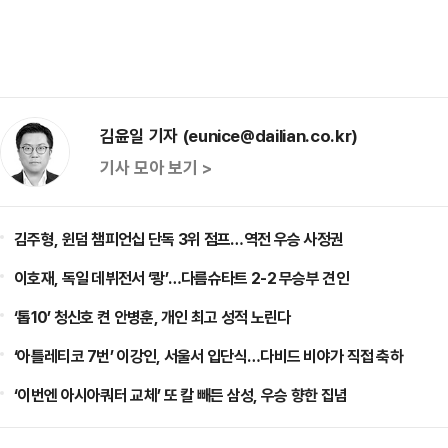
김윤일 기자 (eunice@dailian.co.kr)
기사 모아 보기 >
김주형, 윈덤 챔피언십 단독 3위 점프…역전 우승 사정권
이호재, 독일 데뷔전서 ‘쾅’…다름슈타트 2-2 무승부 견인
‘톱10’ 청신호 켠 안병훈, 개인 최고 성적 노린다
‘아틀레티코 7번’ 이강인, 서울서 입단식…다비드 비야가 직접 축하
‘이번엔 아시아쿼터 교체’ 또 칼 빼든 삼성, 우승 향한 집념