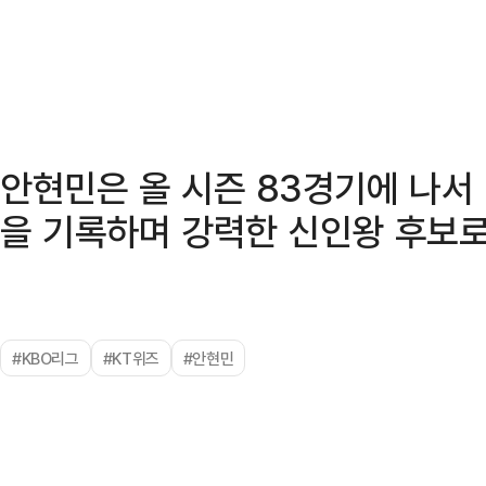
안현민은 올 시즌 83경기에 나서 타
을 기록하며 강력한 신인왕 후보로
#KBO리그
#KT위즈
#안현민