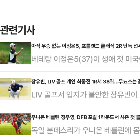
관련기사
아직 우승 없는 이정은5, 포틀랜드 클래식 2R 단독 선
베테랑 이정은5(37)이 생애 첫 미
수 있는 위치에 섰다.이정은은 16일
럼비아 에지워터 컨트리클럽(파72)에
장유빈, LIV 골프 개인 최종전 1R서 38위…무뇨스는 
LIV 골프서 입지가 불안한 장유빈이
드 클래식 2라운드서 버디 6개를 낚
38위에 그쳤다.장유빈은 16일(한
67타를 적어냈다.전날에도 6타를 줄
클럽 앳 채텀힐스(파71)에서 열린 ‘2
우니온 베를린 정우영, DFB 포칼 1라운드서 시즌 첫 
타를 기록하며 단독 선두 자리에 올랐
독일 분데스리가 우니온 베를린에 몸담
서 버디 4개를 몰아쳤으나 보기도 3
5승을 거둔 뒤 2015년 LPGA에 