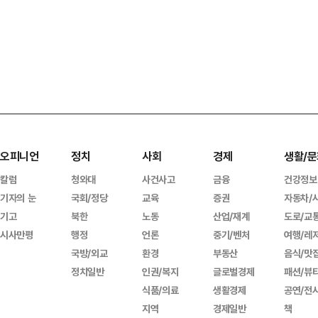
오피니언
정치
사회
경제
생활/문
칼럼
청와대
사건사고
금융
건강정보
기자의 눈
국회/정당
교육
증권
자동차/
기고
북한
노동
산업/재계
도로/교
시사만평
행정
언론
중기/벤처
여행/레
국방/외교
환경
부동산
음식/맛
정치일반
인권/복지
글로벌경제
패션/뷰
식품/의료
생활경제
공연/전
지역
경제일반
책