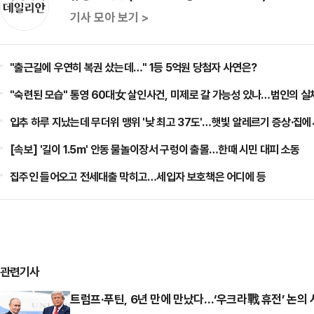
기사 모아 보기 >
"출근길에 우연히 복권 샀는데…" 1등 5억원 당첨자 사연은?
"숙련된 모습" 통영 60대女 살인사건, 미제로 갈 가능성 있나…범인의 실
입추 하루 지났는데 무더위 맹위 '낮 최고 37도'…햇빛 알레르기 증상·집에
[속보] '길이 1.5m' 안동 물놀이장서 구렁이 출몰…한때 시민 대피 소동
집주인 들어오고 전세대출 막히고…세입자 보호책은 어디에 등
관련기사
트럼프·푸틴, 6년 만에 만났다…‘우크라戰 휴전’ 논의