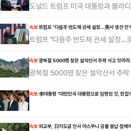
도널드 트럼프 미국 대통령과 블라디
시간) 우크라이나 전쟁 종식의 중대
다. 우크라이나 전쟁 종식을 위한 협
속보
트럼프 "다음주 반도체 관세 설정…美서 생산 안 
트럼프 "다음주 반도체 관세 설정…美
기 집권 이후 두 나라 정상이 처음 
면 양국 정상은 미 알래스카주 엘먼
속보
광복절 5000명 찾은 설악산서 추락 사고 잇따라
시30분(미 동부시간·알래스카 현지시
광복절 5000명 찾은 설악산서 추락 
담에 앞서 두 정상은 시차를 두고 
객 추락해 병원 이송
트럼프 대통령이 탄 …
속보
李대통령 "대한민국 대통령으로 임명된 것, 한없
속보
외교부, 日지도급 인사 야스쿠니 공물 봉납·참배에