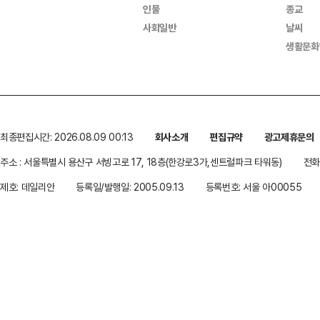
인물
종교
사회일반
날씨
생활문화
최종편집시간: 2026.08.09 00:13
회사소개
편집규약
광고제휴문의
주소 : 서울특별시 용산구 서빙고로 17, 18층(한강로3가,센트럴파크 타워동)
전화 
제호: 데일리안
등록일/발행일: 2005.09.13
등록번호: 서울 아00055