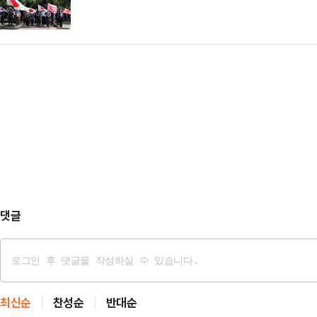
댓글
최신순
찬성순
반대순