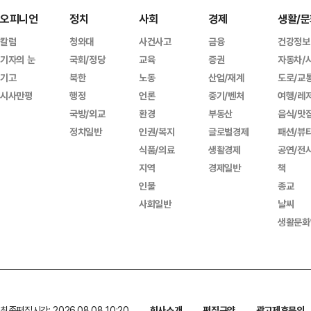
오피니언
정치
사회
경제
생활/문
칼럼
청와대
사건사고
금융
건강정보
기자의 눈
국회/정당
교육
증권
자동차/
기고
북한
노동
산업/재계
도로/교
시사만평
행정
언론
중기/벤처
여행/레
국방/외교
환경
부동산
음식/맛
정치일반
인권/복지
글로벌경제
패션/뷰
식품/의료
생활경제
공연/전
지역
경제일반
책
인물
종교
사회일반
날씨
생활문화
최종편집시간: 2026.08.08 10:20
회사소개
편집규약
광고제휴문의