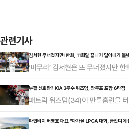
관련기사
김서현 무너졌지만! 한화, 11회말 끝내기 밀어내기 볼넷
‘마무리’ 김서현은 또 무너졌지만 
14일 대전 한화생명볼파크에서 펼쳐진 
데 자이언츠전에서 연장 11회 접전 
부활 신호탄? KIA 3루수 위즈덤, 만루포 포함 6타점
패트릭 위즈덤(34)이 만루홈런을 터
했다.5회까지 실점하지 않고 2-0 
위즈덤은 14일 대구삼성라이온즈파크에
2사 2루에서 고승민을 뜬공 처리했
KBO리그’ 삼성 라이온즈전에 6번타
파인비치 허명호 대표 “다가올 LPGA 대회, 금잔디에 
치면서 1점을 내줬다. 기분 나쁜 실