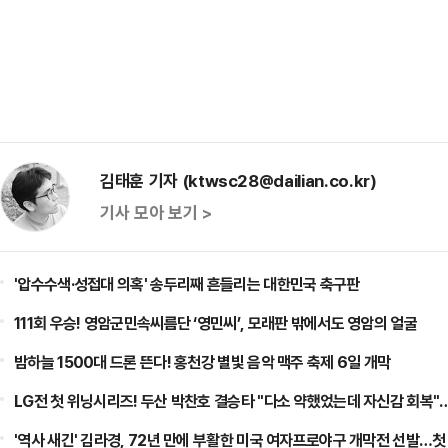
김태훈 기자 (ktwsc28@dailian.co.kr)
기사 모아 보기 >
'압수수색·성접대 의혹' 송두리째 흔들리는 대한민국 축구판
111회 우승! 영암군민속씨름단 ‘영민씨’, 모래판 밖에서도 영암의 얼굴
밤하늘 1500대 드론 뜬다! 홍천강 별빛 음악 맥주 축제 6일 개막
LG전 첫 위닝시리즈! 두산 박찬호 결승타 "다소 약했었는데 자신감 회복"
'역사 새긴' 김라경, 72년 만에 부활한 미국 여자프로야구 개막전 선발…첫