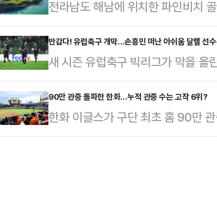
전라남도 해남에 위치한 파인비치 
승패를 결정짓는 호쾌한 만루 홈런과 
타를 맞고 2-2 동점을 허용했다.류
식 해안의 아름다움을 고스란히 담고
렸다.5타수 4안타(2홈런) 6타점 맹
8…
연이 링크스 코스를 선물로 줬다면 
반갑다! 유럽축구 개막…손흥민 떠난 아쉬움 달랠 선수
10-4 완승했다. 위즈덤 연타석 홈런
새 시즌 유럽축구 빅리그가 막을 올
제로 파인비치는 세심한 코스 관리는 
달리며 5위 자리를 지켰다.지난해 다
잉글랜드 프리미어리그(EPL)는 오는
화 전략을 고수했고, 이로 말미암아
근…
과 본머스의 시즌 개막전을 시작으로
90만 관중 돌파한 한화…누적 관중 수는 고작 6위?
손꼽히고 있다.파인비치는 지난해까
한화 이글스가 구단 최초 홈 90만 
EPL은 토트넘의 주장으로 활약했던
던 곳이었다. 내장객들은 품질 좋고 
고 있다.한화는 13일 대전 한화생
인해 자칫 코리안리거가 0명이 될지
었으나 문제는 날씨였다. 지난해 …
경기에 모든 좌석(1만 7000석)이 
다.EPL에 남은 한국 선수는 황희찬
이는 2024년 47회를 뛰어넘는 KB
다.울버햄튼은 오는 17일 강호 맨체
한화는 올 시즌 새로운 홈구장인 대
지난 시즌 팀 내 주…
신 시설과 함께 팀 또한 2위의 고공