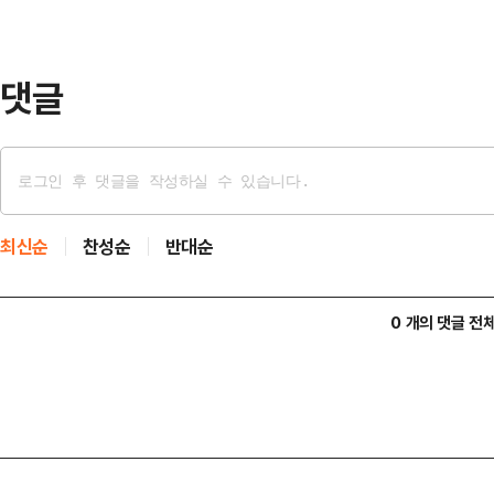
로 홈구장이 북새통을 이루고 있는 것
기…
댓글
최신순
찬성순
반대순
0 개의 댓글 전