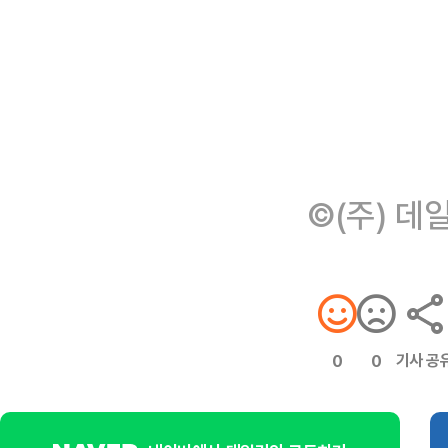
©(주) 데
기사 공
0
0