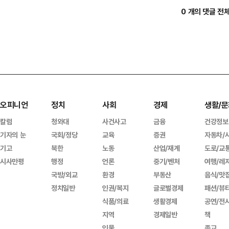
0 개의 댓글 전
오피니언
정치
사회
경제
생활/문
칼럼
청와대
사건사고
금융
건강정보
기자의 눈
국회/정당
교육
증권
자동차/
기고
북한
노동
산업/재계
도로/교
시사만평
행정
언론
중기/벤처
여행/레
국방/외교
환경
부동산
음식/맛
정치일반
인권/복지
글로벌경제
패션/뷰
식품/의료
생활경제
공연/전
지역
경제일반
책
인물
종교