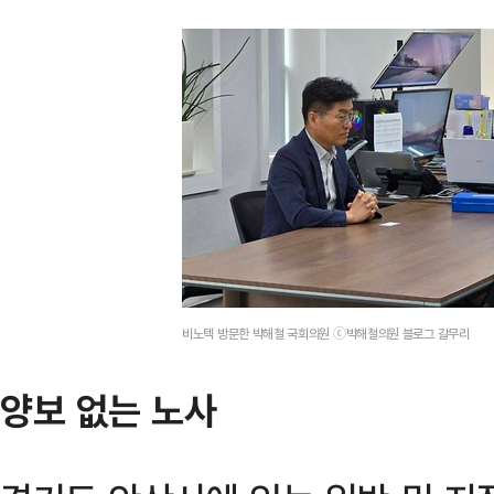
비노텍 방문한 박해철 국회의원 ⓒ박해철의원 블로그 갈무리
양보 없는 노사