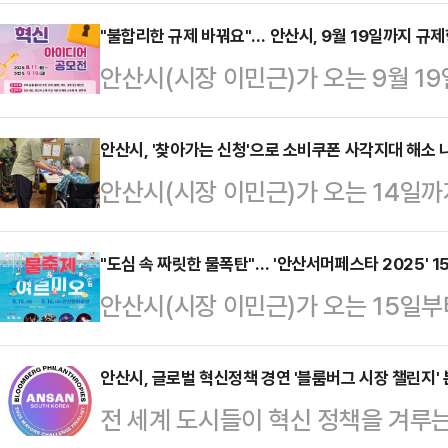
도 뱃길 취항식'을 열고, 반달섬과 
했다고 밝혔다.이번 개통으로 시민과
"불합리한 규제 바꿔요"… 안산시, 9월 19일까지 규
안산시(시장 이민근)가 오는 9월 19
'안산호'를 타고 안산에서 바로 대부
신 아이디어 공모전'을 개최하며 시
뱃길은 시화방조제 건설 이후 30여
개선에 나선다.이번 공모전은 법, 조례
안산시, '찾아가는 신청'으로 소비쿠폰 사각지대 해소 
로, 해양관광 활성화와 관광지 접근성
안산시(시장 이민근)가 오는 14일까
한 분야에서 체감하는 규제를 발굴하
산호' 운항 시작 △2단계 신규 도선 
을 직접 찾아가 '안산형 찾아가는 신
다.공모 분야는 △기업 경영활동 제약
유람선 …
폰 100% 신청 달성에 나선다.이번
"도심 속 짜릿한 물폭탄"… '안산서머페스타 2025' 1
전을 위한 규제 합리화 등으로, 안산
안산시(시장 이민근)가 오는 15일
하기 어려운 요양병원 및 시설 입소자
누구나 참여할 수 있다. 참가자는 안
덕대로 일원에서 한여름 무더위를 식
무원이 직접 방문해 신청서 작성을 돕
를 내…
2025'를 연다.올해 처음 열리는 
안산시, 글로벌 혁신정책 경연 '블룸버그 시장 챌린지' 
정이다.기존 '찾아가는 신청' 전화 신
전 세계 도시들이 혁신 정책을 겨루는
'여르미오(YEORUMIO)'와 연계
제한된 것과 달리, 이번 서비스는 이