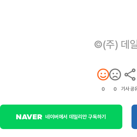
©(주) 데
기사 공
0
0
네이버에서 데일리안 구독하기