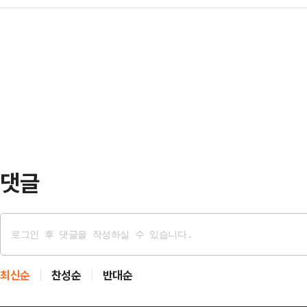
(Bloomberg Mayors Challe
즐기는 복합문화축제로 마련됐다.낮에
복지국…
지자체 최초로 본선에 진출하며 글로
레이드, 물총 싸움 등으로 구성된 
는 다문화 인구와 산업단지가 공존하는
함께하는 청춘 콘서트가 무대를 뜨겁
근로자를 위한 K-문화 복합문화센터'
수와 아이돌이 출연해 여…
가 도시 중 50개 본선 도시로 선정됐
초지자체로서는 처음이다.블룸버그 
관하는 세…
댓글
최신순
찬성순
반대순