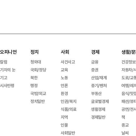
오피니언
정치
사회
경제
생활/문
칼럼
청와대
사건사고
금융
건강정보
기자의 눈
국회/정당
교육
증권
자동차/
기고
북한
노동
산업/재계
도로/교
시사만평
행정
언론
중기/벤처
여행/레
국방/외교
환경
부동산
음식/맛
정치일반
인권/복지
글로벌경제
패션/뷰
식품/의료
생활경제
공연/전
지역
경제일반
책
인물
종교
사회일반
날씨