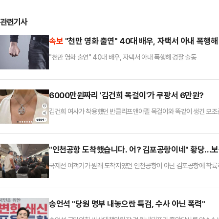
관련기사
속보
"천만 영화 출연" 40대 배우, 자택서 아내 폭행해
"천만 영화 출연" 40대 배우, 자택서 아내 폭행해 경찰 출동
6000만원짜리 '김건희 목걸이'가 쿠팡서 6만원?
김건희 여사가 착용했던 반클리프앤아펠 목걸이와 똑같이 생긴 모조품
리프', '김건희 목걸이 세일' 등의 문구로 쿠팡에서 판매되는 목걸이
걸이 실버S925 화이트골드도금'이라는 상품명으로, 37% 할인된 6
검색하면 나오지 않아 논란을 의식해 삭제된 것으로 보인다.김건희 
"인천공항 도착했습니다. 어? 김포공항이네" 황당...
국제선 여객기가 원래 도착지였던 인천공항이 아닌 김포공항에 착륙하
아 쿠알라룸푸르에서 출발해 오후 7시50분쯤 인천공항에 도착 예정이
륙했다. 그러나 착륙한 곳은 인천공항이 아닌 김포공항이었다.당시 기
치는 김포였던 것.한 승객은 연합뉴스에 "어떤 승객이 김포공항이라
송언석 "당원 명부 내놓으란 특검, 수사 아닌 폭력"