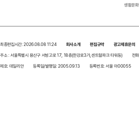
생활문화
최종편집시간: 2026.08.08 11:24
회사소개
편집규약
광고제휴문의
주소 : 서울특별시 용산구 서빙고로 17, 18층(한강로3가,센트럴파크 타워동)
전화 
제호: 데일리안
등록일/발행일: 2005.09.13
등록번호: 서울 아00055