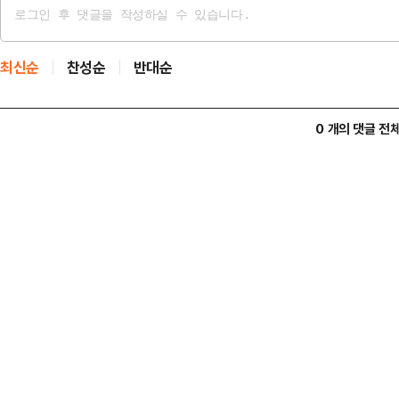
최신순
찬성순
반대순
0 개의 댓글 전