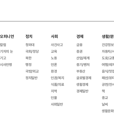
오피니언
정치
사회
경제
생활/문
칼럼
청와대
사건사고
금융
건강정보
기자의 눈
국회/정당
교육
증권
자동차/
기고
북한
노동
산업/재계
도로/교
시사만평
행정
언론
중기/벤처
여행/레
국방/외교
환경
부동산
음식/맛
정치일반
인권/복지
글로벌경제
패션/뷰
식품/의료
생활경제
공연/전
지역
경제일반
책
인물
종교
사회일반
날씨
생활문화