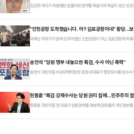
김건희 여사가 착용했던 반클리프앤아펠 목걸이와 똑같이 생긴 모조품
리프', '김건희 목걸이 세일' 등의 문구로 쿠팡에서 판매되는 목걸이
걸이 실버S925 화이트골드도금'이라는 상품명으로, 37% 할인된 6
검색하면 나오지 않아 논란을 의식해 삭제된 것으로 보인다.김건희 
"인천공항 도착했습니다. 어? 김포공항이네" 황당...
국제선 여객기가 원래 도착지였던 인천공항이 아닌 김포공항에 착륙하
아 쿠알라룸푸르에서 출발해 오후 7시50분쯤 인천공항에 도착 예정이
륙했다. 그러나 착륙한 곳은 인천공항이 아닌 김포공항이었다.당시 기
치는 김포였던 것.한 승객은 연합뉴스에 "어떤 승객이 김포공항이라
송언석 "당원 명부 내놓으란 특검, 수사 아닌 폭력"
송언석 국민의힘 비상대책위원장 겸 원내대표가 중앙당사를 압수수색
건 전국민 검열이며, 이건 수사가 아니라 폭력"이라고 비판했다.송
원 명부를 내놓으란 요구는 국민의힘을 통째로 특검에 넘기란 것이나
다.그는 "민중기 특검은 백주대낮에 제1야당 중앙당사에 쳐들어와서
한동훈 "특검 강제수사는 당원 권리 침해…민주주의 참
한동훈 국민의힘 전 대표가 당원명부를 확보해 당원들의 개인정보를
인 수사 행위에 대해 "당원 정보가 공개되는 선례를 남기면 국민들이
수 있다"고 지적했다.한동훈 전 대표는 14일 페이스북에 "지금 특
으면서도 합리적으로 진실을 규명할 수 있는 방법들이 얼마든지 있다