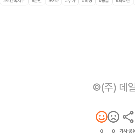
#보건복지부
#분만
#소아
#수가
#외상
#응급
#의료진
©(주) 데
기사 공
0
0