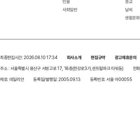
인물
종교
사회일반
날씨
생활문화
최종편집시간: 2026.08.10 17:34
회사소개
편집규약
광고제휴문의
주소 : 서울특별시 용산구 서빙고로 17, 18층(한강로3가,센트럴파크 타워동)
전화 
제호: 데일리안
등록일/발행일: 2005.09.13
등록번호: 서울 아00055