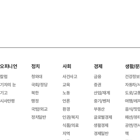
오피니언
정치
사회
경제
생활/문
칼럼
청와대
사건사고
금융
건강정보
기자의 눈
국회/정당
교육
증권
자동차/
기고
북한
노동
산업/재계
도로/교
시사만평
행정
언론
중기/벤처
여행/레
국방/외교
환경
부동산
음식/맛
정치일반
인권/복지
글로벌경제
패션/뷰
식품/의료
생활경제
공연/전
지역
경제일반
책