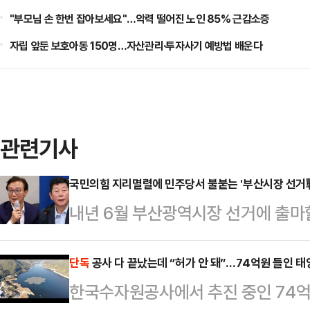
"부모님 손 한번 잡아보세요"…악력 떨어진 노인 85% 근감소증
자립 앞둔 보호아동 150명…자산관리·투자사기 예방법 배운다
관련기사
국민의힘 지리멸렬에 민주당서 불붙는 '부산시장 선거
내년 6월 부산광역시장 선거에 출마
윤곽이 잡혀가면서, 더불어민주당 
분위기다.부산은 민주당에 '험지'로 
단독
공사 다 끝났는데 “허가 안 돼”…74억원 들인 태양
한국수자원공사에서 추진 중인 74억
집권 1년 만에 치러져 '여당 프리미엄'