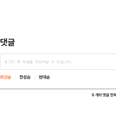
연결 기준 당기순이익이 1조3584
객들에게 되물었다"며 "승무원…
상반기(1조3275억원)보다 2.3% 
다만 매출액과 영업이익은 17조5817
5.9…
댓글
최신순
찬성순
반대순
0 개의 댓글 전