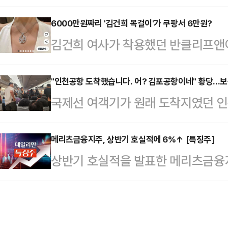
고 좌초할 위기다. 85% 넘는 공정
사태 및 윤석열 전 대통령 탄핵 후 
치단체는 관련 허가를 내주지 않고 
6000만원짜리 '김건희 목걸이'가 쿠팡서 6만원?
의힘 상황과 맞물려 "이번에는 해볼
김건희 여사가 착용했던 반클리프앤
구광역시 군위군 군위댐에 설비용량 3
권 내에서 부산시장 후보로 거론되는
팡에서 저렴한 가격에 판매돼 화제다.
모 수상태양광 설치를 추진 중이다. 
호·최인호 전…
'김건희 목걸이 세일' 등의 문구로 
"인천공항 도착했습니다. 어? 김포공항이네" 황당...
으나, 올해 현재 공정률 약 85% 
국제선 여객기가 원래 도착지였던 
유됐다.올라온 사진을 보면 해당 제
2018년 사업 당시 전기사업 허가(
당한 일이 벌어졌다.14일 연합뉴스에
S925 화이트골드도금'이라는 상품명
2021년 2월 공…
룸푸르에서 출발해 오후 7시50분쯤
메리츠금융지주, 상반기 호실적에 6%↑ [특징주]
매되고 있다. 심지어 무료배송이다.
상반기 호실적을 발표한 메리츠금융지
아 D7 506편이 국내 상공을 선회하
않아 논란을 의식해 삭제된 것으로 
고 있다.한국거래소에 따르면, 이날 
륙한 곳은 인천공항이 아닌 김포공항
아펠의 '스노우 플레이크…
금융지주는 전 거래일 대비 7.03% 
"인천공항에 도착했습니다"라고 알렸
12만4800원에 거래되기도 했다.
은 연합뉴스에 "어떤 승객이 김포공