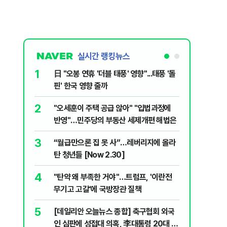
실시간 랭킹뉴스
1
6
日 "오봉 연휴 '더블 태풍' 영향"...태풍 '돌
[속보] 
핀' 한국 영향 줄까
선관위 등
2
7
"오세훈이 주택 공급 않아" "입법과정에
버핏 "美 
반영"…민주당의 부동산 세제개편 해법은
신호에 
3
8
“월급만으론 집 못 사”…레버리지에 올라
공세 명분
탄 청년들 [Now 2.30]
삐…쇄신파
4
9
"탄약 왜 부족한 거야"…트럼프, '이란전
계속되는
무기고 고갈'에 국방장관 질책
[특징주]
5
10
[데일리안 오늘뉴스 종합] 축구협회 외국
집주인 
인 심판에 성접대 의혹, 李대통령 20대 지
자 보호