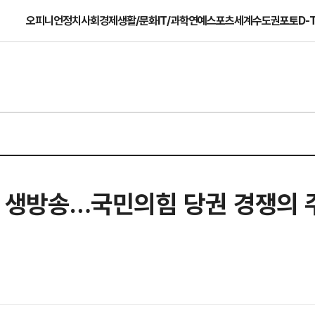
오피니언
정치
사회
경제
생활/문화
IT/과학
연예
스포츠
세계
수도권
포토
D-
V’ 생방송…국민의힘 당권 경쟁의 