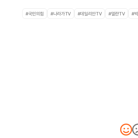
#국민의힘
#나라가TV
#데일리안TV
#델랸TV
#