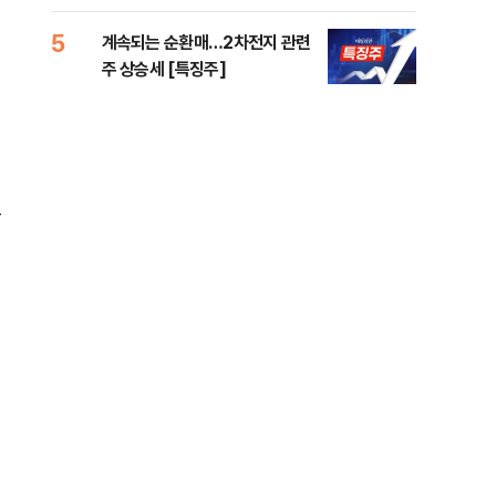
5
10
계속되는 순환매…2차전지 관련
민주
주 상승세 [특징주]
공…
물