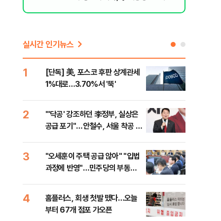
지율 하락 의식했나, 삼전닉스 올인은 금
물, SK하이닉스 프리마켓 시초가 논란 재
점화, 김민석 "과반 승리 가능성 99%" 등
실시간 인기뉴스
1
6
[단독] 美, 포스코 후판 상계관세
[코
1%대로…3.70%서 '뚝'
더 
2
7
"'닥공' 강조하던 李정부, 실상은
[컨
공급 포기"…안철수, 서울 착공 실
각…
적 미달 비판
3
8
"오세훈이 주택 공급 않아" "입법
형소
과정에 반영"…민주당의 부동산
다…
세제개편 해법은
4
9
홈플러스, 회생 첫발 뗐다…오늘
대우
부터 67개 점포 가오픈
1단