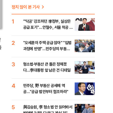
정치 많이 본 기사
1
"'닥공' 강조하던 李정부, 실상은
공급 포기"…안철수, 서울 착공 실
적 미달 비판
갈
2
"오세훈이 주택 공급 않아" "입법
을
과정에 반영"…민주당의 부동산
세제개편 해법은
3
형소법·부동산 큰 틀은 정해졌
다…李대통령 앞 남은 건 디테일
4
민주당, 野 부동산 공세에 역
공…"공급 법안부터 협조하라"
5
與김승원, 李 형소법 안 읽어봐서
내