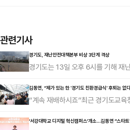
관련기사
경기도, 재난안전대책본부 비상 3단계 격상
경기도는 13일 오후 6시를 기해 재
단계로 격상했다.3단계 발령은 올해 
중호우 이후 두 번째다. 현재 고양 등
김동연, “제가 있는 한 '경기도 친환경급식' 후퇴는 없다
“계속 재배하시죠”최근 경기도교육청
시군에 호우주의보가 내려진 상태다.
는 친환경학교급식 계약재배 농장주
200mm의 많은 비가 내린 상황에서
명쾌한 답변이다.김 지사가 학교급식
‘서강대학교 디지털 혁신캠퍼스’개소…김동연 “스타트업
것으로 예보됨에 따라 비상 단계를 