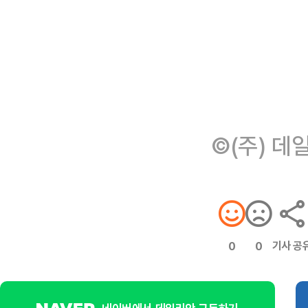
©(주) 데
기사 공
0
0