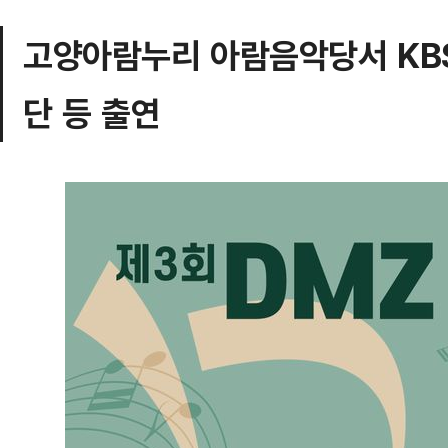
고양아람누리 아람음악당서 K
단 등 출연