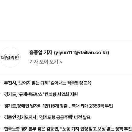
윤종열 기자 (yiyun111@dailian.co.kr)
기사 모아 보기 >
부천시, ‘보이지 않는 규제’ 걷어내는 적극행정 교육
경기도, ‘규제샌드박스’ 컨설팅·사업화 지원
경기도,장애인 일자리 1만115개 창출…역대 최대 2353억 투입
김동연 경기도지사, ‘경기도형 공공주택’ 비전 발표
한국노총 경기본부 찾은 김동연, “노동 가치 인정 받고 보상 받는 정책 추진