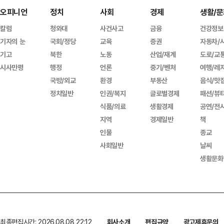
오피니언
정치
사회
경제
생활/문
칼럼
청와대
사건사고
금융
건강정보
기자의 눈
국회/정당
교육
증권
자동차/
기고
북한
노동
산업/재계
도로/교
시사만평
행정
언론
중기/벤처
여행/레
국방/외교
환경
부동산
음식/맛
정치일반
인권/복지
글로벌경제
패션/뷰
식품/의료
생활경제
공연/전
지역
경제일반
책
인물
종교
사회일반
날씨
생활문화
최종편집시간: 2026.08.08 22:12
회사소개
편집규약
광고제휴문의