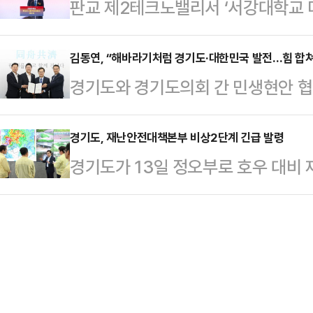
판교 제2테크노밸리서 ‘서강대학교 
청과 시민사회단체 간 갈등 해소에 
경기도 자연재난과장을 상황관리 총괄
동연 경기도지사는 13일 성남시 판
보호를 위한 현장 행보를 펼쳤다.김
다.앞서 도…
디지털혁신캠퍼스’ 개소식에서 “아주
김동연, “해바라기처럼 경기도·대한민국 발전…힘 합쳐
친환경 부추를 재배하는 한 농가를 
경기도와 경기도의회 간 민생현안 협의
만들려고 노력했었는데, 그때 이루지
지사는 생산자, 학교급식 학부모 모
치위원회’가 활동을 재개한다.지난 
감사하다”며 “‘스타트업 천국’ 경
작업을 함께하며, 친환경 농…
실상 중단됐던 도와 도의회간 협치 채
경기도, 재난안전대책본부 비상2단계 긴급 발령
다”고 말했다.이어 “지난해 다보스
경기도가 13일 정오부로 호우 대비
정이나 조례안·예산안 등의 신속한 
뛰어난 스타트업과 혁신가들의 고향인
령하고 호우 대응 강화에 나섰다.앞서 
전망이다.김동연 경기도지사와 김진
리콘밸리’라고 소개한 바 있다”…
군에 호우경보가 12개 시군에 호우
당 대표, 백현종 국민의힘 대표는 1
기준 김포 213mm, 고양 206m
‘2025년 여야정협치위원회 협약식’
고 있다.비상2단계는 경기도 자연
원회 공동협약서에 서명…
이 재난 대응을 하게 된다.도는 새