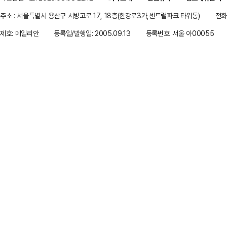
주소 : 서울특별시 용산구 서빙고로 17, 18층(한강로3가,센트럴파크 타워동)
전화 
제호: 데일리안
등록일/발행일: 2005.09.13
등록번호: 서울 아00055