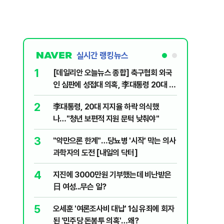
실시간 랭킹뉴스
1
6
[데일리안 오늘뉴스 종합] 축구협회 외국
보완수사
인 심판에 성접대 의혹, 李대통령 20대 지
몫됐나
지율 하락 의식했나, 삼전닉스 올인은 금
2
7
李대통령, 20대 지지율 하락 의식했
레버리지 
물, SK하이닉스 프리마켓 시초가 논란 재
나…"청년 보편적 지원 문턱 낮춰야"
지수로 
점화, 김민석 "과반 승리 가능성 99%" 등
3
8
"약만으론 한계"…당뇨병 '시작' 막는 의사
삼성전자
과학자의 도전 [내일의 닥터]
년간 HB
4
9
지진에 3000만원 기부했는데 비난받은
"솟구친 
日 여성...무슨 일?
유공장 화
5
10
오세훈 '여론조사비 대납' 1심 유죄에 회자
온열질환 
된 '민주당 돈봉투 의혹'…왜?
집에서 더