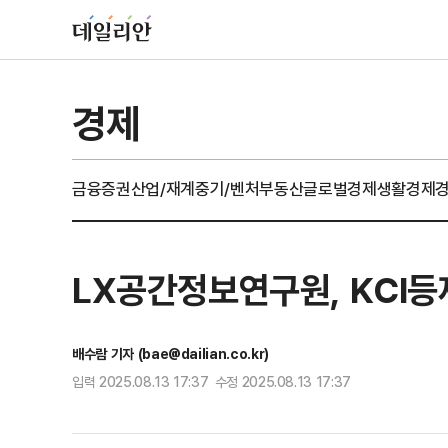
경제
금융
증권
산업/재계
중기/벤처
부동산
글로벌경제
생활경제
LX공간정보연구원, KCI등
배수람 기자 (bae@dailian.co.kr)
입력 2025.08.13 17:37 수정 2025.08.13 17:37