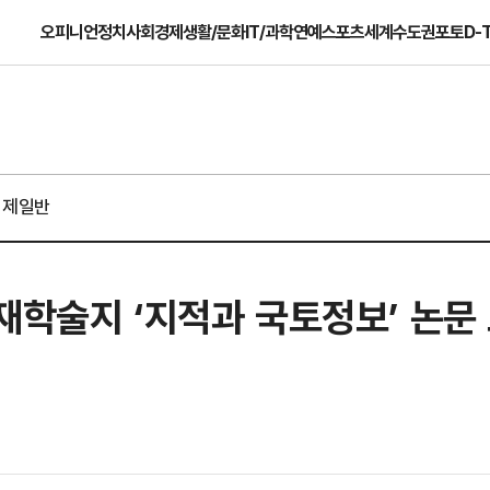
오피니언
정치
사회
경제
생활/문화
IT/과학
연예
스포츠
세계
수도권
포토
D-
경제일반
재학술지 ‘지적과 국토정보’ 논문