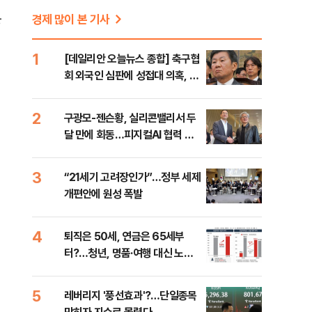
문
경제 많이 본 기사
1
[데일리안 오늘뉴스 종합] 축구협
회 외국인 심판에 성접대 의혹, 李
대통령 20대 지지율 하락 의식했
나, 삼전닉스 올인은 금물, SK하
2
구광모-젠슨황, 실리콘밸리서 두
이닉스 프리마켓 시초가 논란 재
달 만에 회동…피지컬AI 협력 논
점화, 김민석 "과반 승리 가능성
의
99%" 등
3
“21세기 고려장인가”…정부 세제
개편안에 원성 폭발
4
퇴직은 50세, 연금은 65세부
터?…청년, 명품·여행 대신 노후
준비 [Now 2.30]
5
레버리지 '풍선효과'?…단일종목