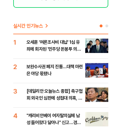
실시간 인기뉴스
1
6
오세훈 '여론조사비 대납' 1심 유
美,
죄에 회자된 '민주당 돈봉투 의
협에
혹'…왜?
2
7
보완수사권 폐지 진통…대책 마련
외국
은 야당 몫됐나
컵 
민낯
3
8
[데일리안 오늘뉴스 종합] 축구협
'경
회 외국인 심판에 성접대 의혹, 李
조준
대통령 20대 지지율 하락 의식했
금폭
나, 삼전닉스 올인은 금물, SK하
4
9
"캐리비안베이 여자탈의실에 남
국민
이닉스 프리마켓 시초가 논란 재
성 들어왔다 달아나" 신고…경찰,
장관
점화, 김민석 "과반 승리 가능성