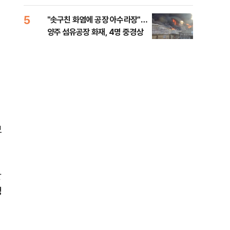
행적 추적 중
록 
99%" 등
5
10
"솟구친 화염에 공장 아수라장"…
李대
양주 섬유공장 화재, 4명 중경상
식했
낮춰
모
난
정