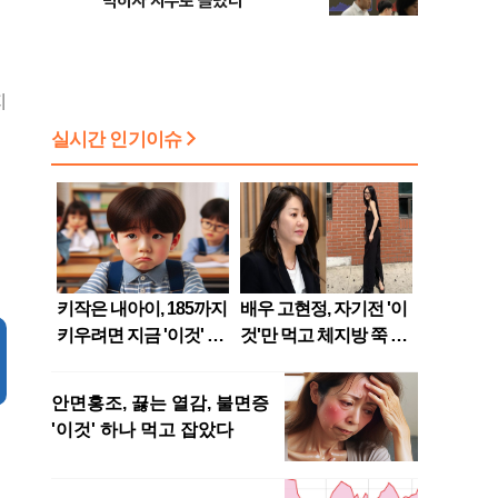
막히자 지수로 몰렸다
지