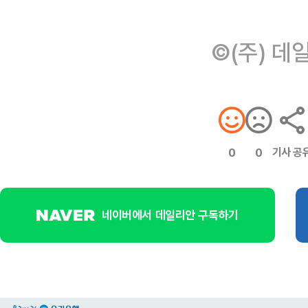
©(주) 데
기사 공
0
0
네이버에서 데일리안 구독하기