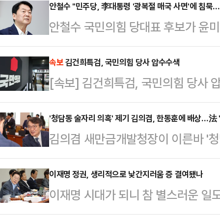
안철수 "민주당, 李대통령 '광복절 매국 사면'에 침묵
안철수 국민의힘 당대표 후보가 윤미
특별사면 명단에 포함된 데 대해 "대
적했다.안철수 후보는 13일 페이스
속보
김건희특검, 국민의힘 당사 압수수색
[속보] 김건희특검, 국민의힘 당사 
용 △청탁 △직권남용 등 광복절 맞
다"고 꾸짖었다.이어 "더불어민주당
'청담동 술자리 의혹' 제기 김의겸, 한동훈에 배상…法
조국 사태 당시 '조금박해'가 있었듯
김의겸 새만금개발청장이 이른바 '청
이 조금이라도 있지 않을까 기대했다"
힘 한동훈 전 대표에게 손해를 배상해
시나 였다. 단 한사…
조계에 따르면 서울중앙지법 민사합의
이재명 정권, 생리적으로 낯간지러움 증 결여됐나
이재명 시대가 되니 참 별스러운 일
대표가 김 청장과 유튜브 매체 '시민
‘제21대 대통령 국민 임명식’이라는
제기한 10억원의 손해배상 청구 소송