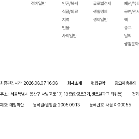
정치일반
인권/복지
글로벌경제
패션/뷰
식품/의료
생활경제
공연/전
지역
경제일반
책
인물
종교
사회일반
날씨
생활문화
최종편집시간: 2026.08.07 16:08
회사소개
편집규약
광고제휴문의
주소 : 서울특별시 용산구 서빙고로 17, 18층(한강로3가,센트럴파크 타워동)
전화 
제호: 데일리안
등록일/발행일: 2005.09.13
등록번호: 서울 아00055