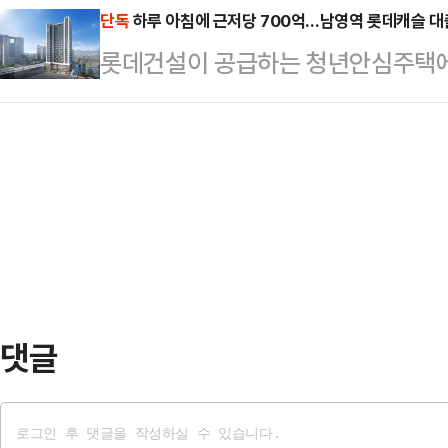
람이, 80명의 국민대표로부터 새삼 
단독
하루 아침에 근저당 700억…남영역 롯데캐슬 대출
액은 8000만원으로 산정됐다.재판부는
롯데건설이 공급하는 청년안심주택에
있는 국민이 얼마나 될까? (물론 개딸
이 공동해서 7000만원, 의혹의 최
출이 취소돼 입주 예정자가 피해를 
통령들과는 완전히 다른 새로운 대통
라"고 판…
주 예정자의 대출 심사 과정에서 뒤
다는 것인가? 그렇다면 ‘제21대 대
롯데건설의 대응 방식이 도마 위에 
들로부터 직접 임명받은 제1대 대통
이 공급중인 서울 용산구 갈월동 98
게는 낯…
캐슬 헤리티지’에 당첨된 입주 예정
금 대출이 거절되고 있다.해당 단지
행하는 민간 임대 방식의 …
댓글