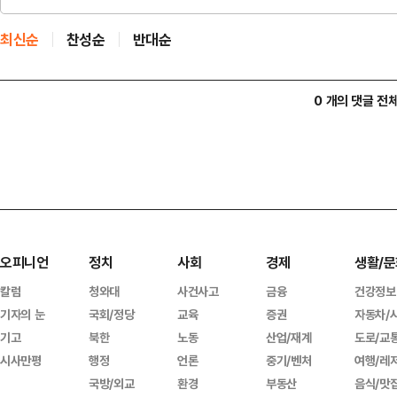
최신순
찬성순
반대순
0 개의 댓글 전
오피니언
정치
사회
경제
생활/문
칼럼
청와대
사건사고
금융
건강정보
기자의 눈
국회/정당
교육
증권
자동차/
기고
북한
노동
산업/재계
도로/교
시사만평
행정
언론
중기/벤처
여행/레
국방/외교
환경
부동산
음식/맛