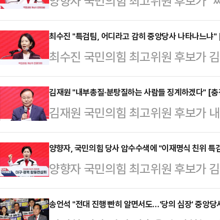
양향자 국민의힘 최고위원 후보가 "
아니다"라며 "이재명식 친위 특검 쿠
목숨 내놓고 싸워야 한다"고 호소했
최수진 "특검팀, 어디라고 감히 중앙당사 나타나느냐" 
최수진 국민의힘 최고위원 후보가 김
스포렉스홀에서 열린 8·22 전당대
특별검사팀이 국민의힘 여의도 중앙당
"존경하는 당원 동지 여러분 호남의 
라고 감히 나타나느냐. 어디라고 감
김재원 "내부총질·분탕질하는 사람들 징계하겠다" [충
수의 불모지 정치 중심에서 국민의힘
김재원 국민의힘 최고위원 후보가 내
최수진 후보는 13일 대전 배재대에서
같이 강조했다.양 후보는 "전남 화순
태 당대표 후보의 행동을 향해 '내
남 합동연설회에서 "(윤석열 전) 대
향자는 모두…
"지도부에 들어가면 확실하게 징계하
양향자, 국민의힘 당사 압수수색에 "이재명식 친위 특
역 국회의원을 압수수색하며 계속 검
양향자 국민의힘 최고위원 후보가 
13일 대전 배재대 스포렉스홀에서 열
서 국민의힘이 이날 대전에서 합동연
를 압수수색하는 것과 관련해 "이재
설회 정견 발표에서 "적어도 야당 역
교 교인들의 무더기 국민…
향자 후보는 13일 오전 페이스북을 
송언석 "전대 진행 빤히 알면서도…'당의 심장' 중앙당
이기려면 보수가 단일대오로 나가야 