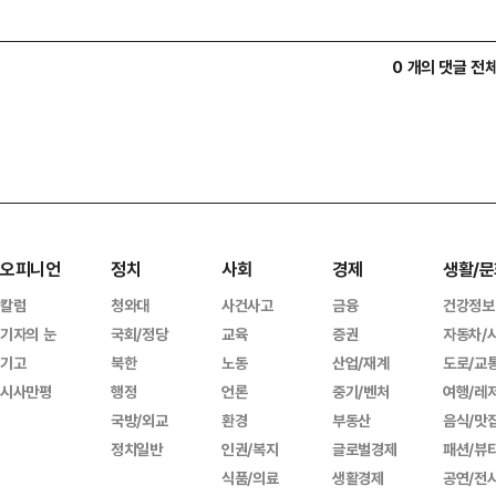
0 개의 댓글 전
오피니언
정치
사회
경제
생활/문
칼럼
청와대
사건사고
금융
건강정보
기자의 눈
국회/정당
교육
증권
자동차/
기고
북한
노동
산업/재계
도로/교
시사만평
행정
언론
중기/벤처
여행/레
국방/외교
환경
부동산
음식/맛
정치일반
인권/복지
글로벌경제
패션/뷰
식품/의료
생활경제
공연/전