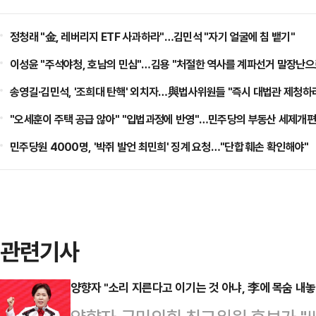
정청래 "金, 레버리지 ETF 사과하라"…김민석 "자기 얼굴에 침 뱉기"
이성윤 "주석야청, 호남의 민심"…김용 "처절한 역사를 계파선거 말장난으
송영길·김민석, '조희대 탄핵' 외치자…與법사위원들 "즉시 대법관 제청하
"오세훈이 주택 공급 않아" "입법과정에 반영"…민주당의 부동산 세제개편
민주당원 4000명, '박쥐 발언 최민희' 징계 요청…"단합 훼손 확인해야"
관련기사
양향자 "소리 지른다고 이기는 것 아냐, 李에 목숨 내놓