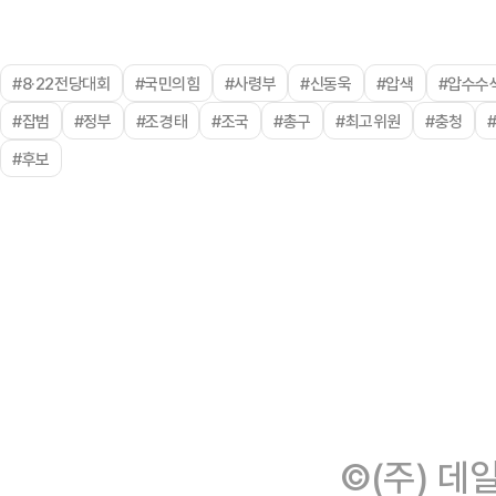
#8·22전당대회
#국민의힘
#사령부
#신동욱
#압색
#압수수
#잡범
#정부
#조경태
#조국
#총구
#최고위원
#충청
#후보
©(주) 데