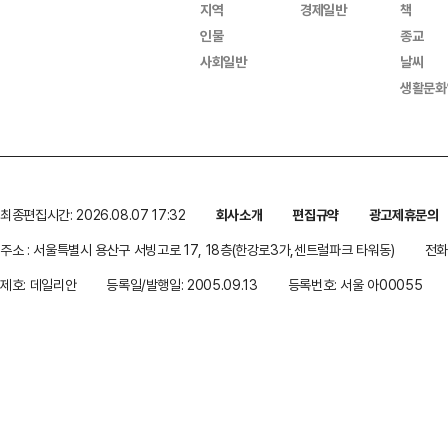
지역
경제일반
책
인물
종교
사회일반
날씨
생활문화
최종편집시간: 2026.08.07 17:32
회사소개
편집규약
광고제휴문의
주소 : 서울특별시 용산구 서빙고로 17, 18층(한강로3가,센트럴파크 타워동)
전화 
제호: 데일리안
등록일/발행일: 2005.09.13
등록번호: 서울 아00055