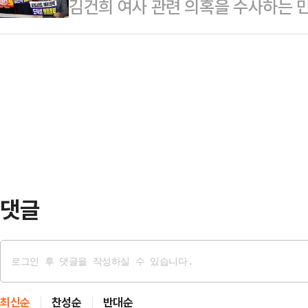
김건희 여사 관련 의혹을 수사하는 
을 추고 있다. 제1야당인 국민의힘 
순간 중앙당사를 특검팀에서 압수수색
앙당사 압수수색에 나선 가운데 송
했다.그러면서 "당 지도부에 제안한다
냐. 바로 우리 당에…
표가 "'당의 심장'이라 할 중앙당사
의원, 주요 당직자 모두 무기한 국회
야당탄압"이라고 강력 반발했다.송언
퇴 등 모든 수단을 총동원해 정권의
열린 국민의힘 8·22 전당대회 충
자"고 했다.양 후보는…
열어 "특검을 앞장세운 이재명 정권
노를 금할 수 없다"고 날을 세웠다.
사팀이 통일교 교인들의 …
댓글
최신순
찬성순
반대순