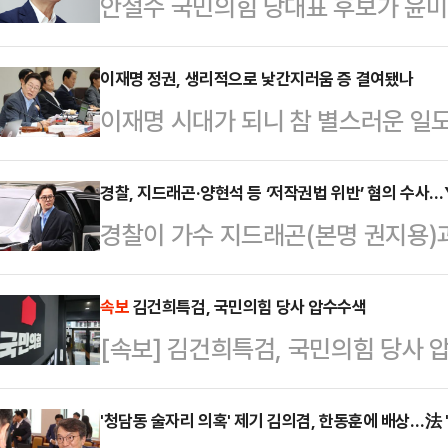
안철수 국민의힘 당대표 후보가 윤미
특별사면 명단에 포함된 데 대해 "대
적했다.안철수 후보는 13일 페이스
이재명 정권, 생리적으로 낯간지러움 증 결여됐나
이재명 시대가 되니 참 별스러운 일
용 △청탁 △직권남용 등 광복절 맞
‘제21대 대통령 국민 임명식’이라는
다"고 꾸짖었다.이어 "더불어민주당
람이, 80명의 국민대표로부터 새삼 
경찰, 지드래곤·양현석 등 ‘저작권법 위반’ 혐의 수사
조국 사태 당시 '조금박해'가 있었듯
경찰이 가수 지드래곤(본명 권지용)
있는 국민이 얼마나 될까? (물론 개딸
이 조금이라도 있지 않을까 기대했다"
서 등이 저작권법을 위반했는지 여부를
통령들과는 완전히 다른 새로운 대통
시나 였다. 단 한사…
찰에 따르면 서울 마포경찰서는 지난
속보
김건희특검, 국민의힘 당사 압수수색
다는 것인가? 그렇다면 ‘제21대 대
[속보] 김건희특검, 국민의힘 당사 
수해 수사를 진행 중이다. A씨는 
들로부터 직접 임명받은 제1대 대통
동의 없이 복제한 뒤 음반으로 제작
게는 낯…
'청담동 술자리 의혹' 제기 김의겸, 한동훈에 배상…法
다.경찰은 고소 접수 이후 사건 관계