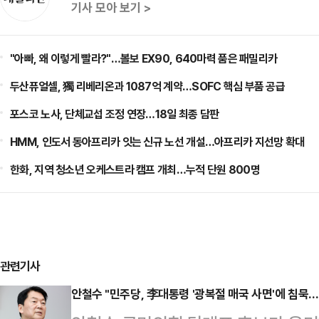
기사 모아 보기 >
"아빠, 왜 이렇게 빨라?"…볼보 EX90, 640마력 품은 패밀리카
두산퓨얼셀, 獨 리베리온과 1087억 계약…SOFC 핵심 부품 공급
포스코 노사, 단체교섭 조정 연장…18일 최종 담판
HMM, 인도서 동아프리카 잇는 신규 노선 개설…아프리카 지선망 확대
한화, 지역 청소년 오케스트라 캠프 개최…누적 단원 800명
관련기사
안철수 "민주당, 李대통령 '광복절 매국 사면'에 침묵