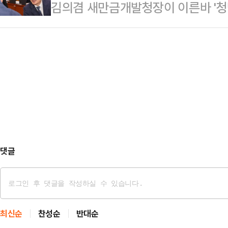
김의겸 새만금개발청장이 이른바 '청
사 등에 대해 두 차례에 걸쳐 압수수
힘 한동훈 전 대표에게 손해를 배상해
가 진행 중이며 구체…
조계에 따르면 서울중앙지법 민사합의
대표가 김 청장과 유튜브 매체 '시민
제기한 10억원의 손해배상 청구 소송
액은 8000만원으로 산정됐다.재판부는
이 공동해서 7000만원, 의혹의 최
라"고 판…
댓글
최신순
찬성순
반대순