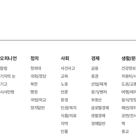
오피니언
정치
사회
경제
생활/문
칼럼
청와대
사건사고
금융
건강정보
기자의 눈
국회/정당
교육
증권
자동차/
기고
북한
노동
산업/재계
도로/교
시사만평
행정
언론
중기/벤처
여행/레
국방/외교
환경
부동산
음식/맛
정치일반
인권/복지
글로벌경제
패션/뷰
식품/의료
생활경제
공연/전
지역
경제일반
책
인물
종교