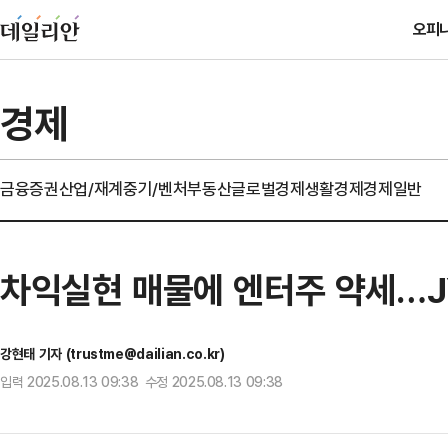
오피
경제
금융
증권
산업/재계
중기/벤처
부동산
글로벌경제
생활경제
경제일반
차익실현 매물에 엔터주 약세…J
강현태 기자 (trustme@dailian.co.kr)
입력 2025.08.13 09:38 수정 2025.08.13 09:38