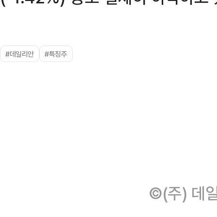
#데일리안
#특징주
©(주) 데