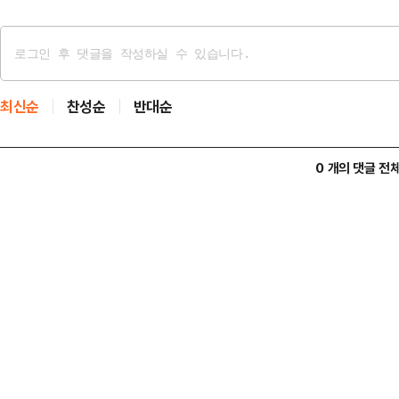
최신순
찬성순
반대순
0 개의 댓글 전