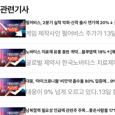
관련기사
펄어비스, 2분기 실적 악화·신작 출시 연기에 20%↓ 
게임 제작사인 펄어비스 주가가 13일
에 2분기 실적 악화가 겹치며 투자
따르면, 이날 오전 9시 16분 코스
노바티스 치료제 유통 총판 계약…블루엠텍 18%↑[
글로벌 제약사 한국노바티스 치료제에
20.46% 내린 3만11000원에 거
이 전해진 블루엠텍 주가가 13일 장
했다.펄어비스는 연결 기준 올해 2분
온라인 유통 플랫폼 기업이다.한국거래
대웅, ‘마이크로니들’ 비만약 흡수율 80% 입증에…9%
됐다고 이날 공시했다. 지난해 동기(
대웅이 9% 넘게 오르고 있다.13일
스닥 시장에서 블루엠텍은 전 거래일 대
허진영 펄어비스 최고경영자(CEO)는
분 현재 대웅은 전 거래일 대비 9.0
이다. 장중 한때 6450원까지 오르
분기 출시 …
고 있다. 주가는 상승 출발한 뒤 강
남북협력 필요성 언급에 관련주 주목…좋은사람들 17
티스와 이상지질혈증 치료제 '렉비오