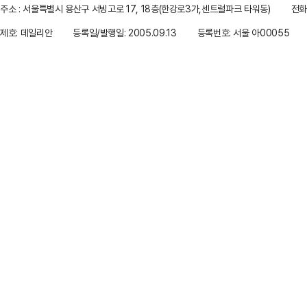
주소 : 서울특별시 용산구 서빙고로 17, 18층(한강로3가,센트럴파크 타워동)
전화 
제호: 데일리안
등록일/발행일: 2005.09.13
등록번호: 서울 아00055