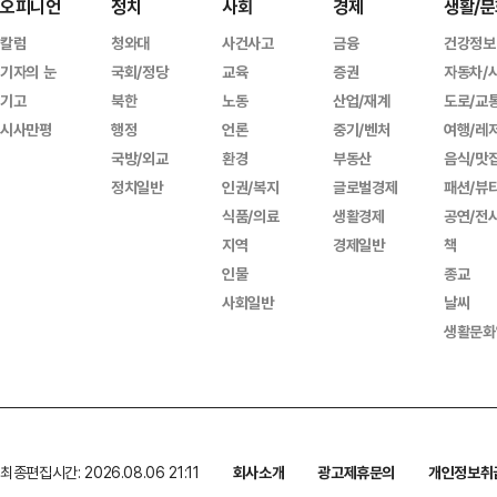
오피니언
정치
사회
경제
생활/문
칼럼
청와대
사건사고
금융
건강정보
기자의 눈
국회/정당
교육
증권
자동차/
기고
북한
노동
산업/재계
도로/교
시사만평
행정
언론
중기/벤처
여행/레
국방/외교
환경
부동산
음식/맛
정치일반
인권/복지
글로벌경제
패션/뷰
식품/의료
생활경제
공연/전
지역
경제일반
책
인물
종교
사회일반
날씨
생활문화
최종편집시간: 2026.08.06 21:11
회사소개
광고제휴문의
개인정보취