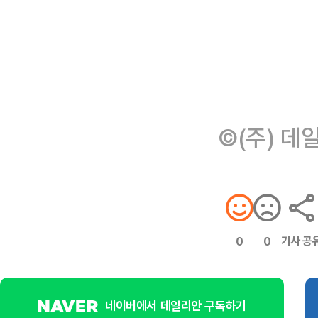
©(주) 데
기사 공
0
0
네이버에서 데일리안 구독하기