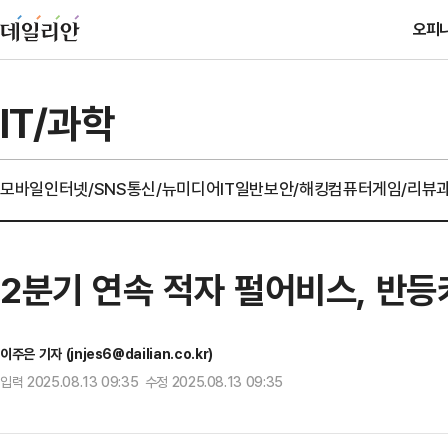
오피
IT/과학
모바일
인터넷/SNS
통신/뉴미디어
IT일반
보안/해킹
컴퓨터
게임/리뷰
2분기 연속 적자 펄어비스, 반등키
이주은 기자 (jnjes6@dailian.co.kr)
입력 2025.08.13 09:35 수정 2025.08.13 09:35