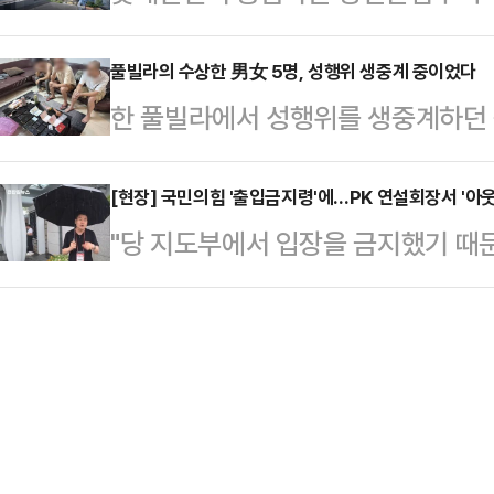
출이 취소돼 입주 예정자가 피해를 
은 꺾이지 않았다. 데일리안 국민의힘
복(수의)으로 갈아입은…
주 예정자의 대출 심사 과정에서 뒤
풀빌라의 수상한 男女 5명, 성행위 생중계 중이었다
코에서 열린 부산·울산·경남(PK) 
한 풀빌라에서 성행위를 생중계하던 
롯데건설의 대응 방식이 도마 위에 
지지자들은 "우리 후보가 정부·여당에
체포됐다.지난 7일(현지시간) 태국 
이 공급중인 서울 용산구 갈월동 98
고 외쳤다. 이…
국 이민청은 6일 경찰이 파타야의 한
[현장] 국민의힘 '출입금지령'에…PK 연설회장서 '아웃
캐슬 헤리티지’에 당첨된 입주 예정
"당 지도부에서 입장을 금지했기 때문
오스 여성 2명을 체포했다고 밝혔다
금 대출이 거절되고 있다.해당 단지
전한길 씨가 국민의힘 8·22 전당대
추적한 후 현장을 덮쳐 라이브 방송
행하는 민간 임대 방식의 …
을 일으킨 지 나흘 만인 12일 오후 
인용품, 콘돔, 카메라, 휴대전화 및
부산 벡스코(BEXCO) 주변은 비가
중국 온라인 플랫폼을 통해 방송을 
새통을 이뤘다. 당이 지난 때 같은 혼
면 출연자들에게 …
만, 전 씨가 이날 행사에도 참석을