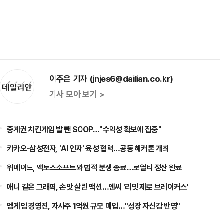
이주은 기자 (jnjes6@dailian.co.kr)
기사 모아 보기 >
중계권 치킨게임 발 뺀 SOOP…"수익성 확보에 집중"
카카오-삼성전자, 'AI 인재' 육성 협력…공동 해커톤 개최
위메이드, 액토즈소프트와 법적 분쟁 종료…로열티 정산 완료
애니 같은 그래픽, 손맛 살린 액션…엔씨 '리밋 제로 브레이커스'
엠게임 경영진, 자사주 1억원 규모 매입…"성장 자신감 반영"