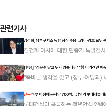
관련기사
김건희, 남부구치소 독방 정식 수용…경비·경호 모두 
김건희 여사에 대한 민중기 특별검사
사가 구치소에 정식 수용됐다.13일 
의자 심문(영장실질심사) 종료 후 
[현장] "김문수 말고 누가 있습니꺼" "與 이기려면 깨
"똑바른 생각을 갖고 (정부·여당과)
의자 거실에서 대기하던 김 여사는 
꺼. 전한길 씨도 좋습니더.""국민
질 예정이다.김 여사는 일반 구속 
깨끗하고 설득력 있는 안철수가 돼야
단독
하루 아침에 근저당 700억…남영역 롯데캐슬 대출
사항을 확인받은 후 수용번호를 발부
롯데건설이 공급하는 청년안심주택에
소리가 장외를 뒤덮었지만 각 국민의
받는다. 소지품은 모두 교정 당국에