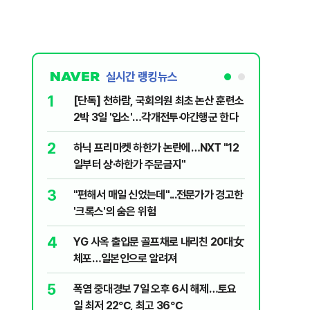
실시간 랭킹뉴스
1
6
[단독] 천하람, 국회의원 최초 논산 훈련소
송영길·김
2박 3일 '입소'…각개전투·야간행군 한다
법사위원들
2
7
하닉 프리마켓 하한가 논란에…NXT "12
"탕탕탕"
일부터 상·하한가 주문금지"
용의자 포
3
8
"편해서 매일 신었는데"...전문가가 경고한
전당대회 
'크록스'의 숨은 위험
만명 개
4
9
YG 사옥 출입문 골프채로 내리친 20대女
"우리가 
체포…일본인으로 알려져
다" 허지
5
10
폭염 중대경보 7일 오후 6시 해제…토요
[단독 인
일 최저 22℃, 최고 36℃
된 C교수