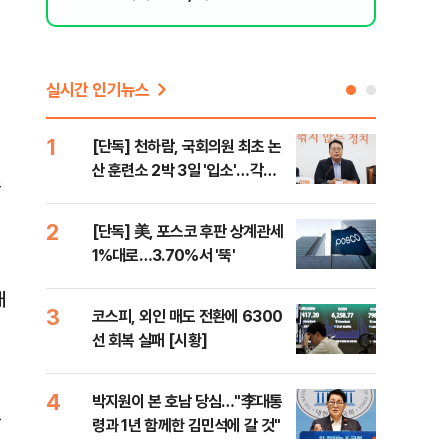
된 행위"
실시간 인기뉴스
1
6
[단독] 천하람, 국회의원 최초 논
韓·
산 훈련소 2박 3일 '입소'…각개
처음
질
전투·야간행군 한다
2
7
[단독] 美, 포스코 후판 상계관세
2개
1%대로…3.70%서 '뚝'
케미
(종
대
3
8
코스피, 외인 매도 전환에 6300
폭염
선 회복 실패 [시황]
제…
36
4
9
박지원이 본 호남 당심…"李대통
[데
등
령과 1년 함께한 김민석에 갈 것"
원이