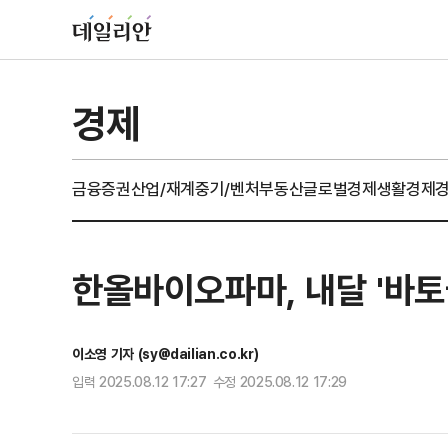
경제
금융
증권
산업/재계
중기/벤처
부동산
글로벌경제
생활경제
한올바이오파마, 내달 '바토
이소영 기자 (sy@dailian.co.kr)
입력 2025.08.12 17:27 수정 2025.08.12 17:29