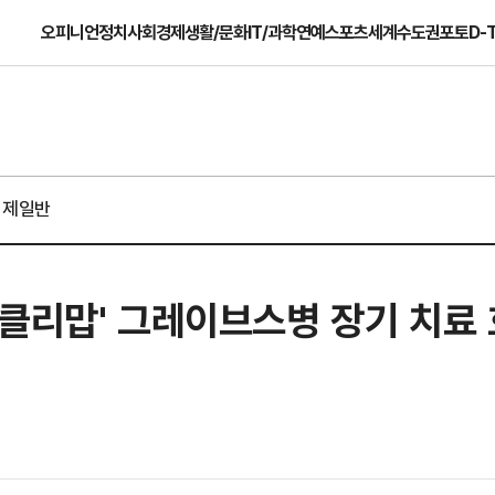
오피니언
정치
사회
경제
생활/문화
IT/과학
연예
스포츠
세계
수도권
포토
D-
경제일반
클리맙' 그레이브스병 장기 치료 