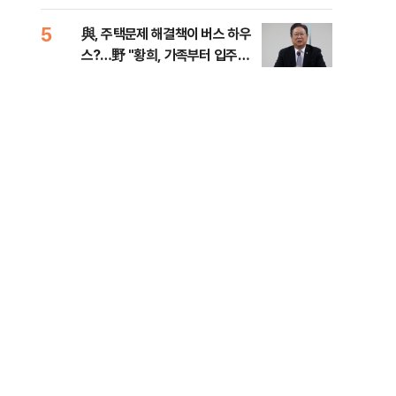
다
5
10
與, 주택문제 해결책이 버스 하우
SK
스?…野 "황희, 가족부터 입주해
당…
라"