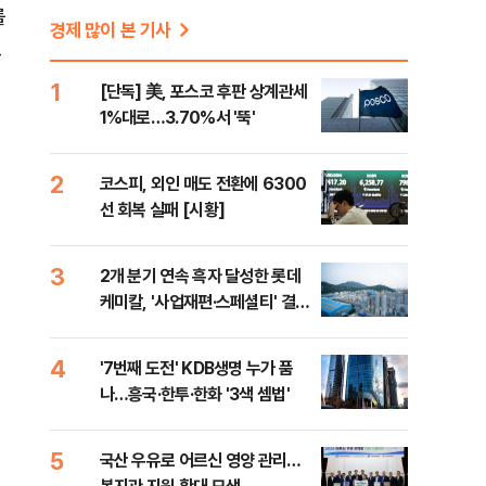
를
경제 많이 본 기사
고
1
[단독] 美, 포스코 후판 상계관세
1%대로…3.70%서 '뚝'
2
코스피, 외인 매도 전환에 6300
선 회복 실패 [시황]
3
2개 분기 연속 흑자 달성한 롯데
케미칼, '사업재편·스페셜티' 결실
(종합)
4
'7번째 도전' KDB생명 누가 품
나…흥국·한투·한화 '3색 셈법'
5
국산 우유로 어르신 영양 관리…