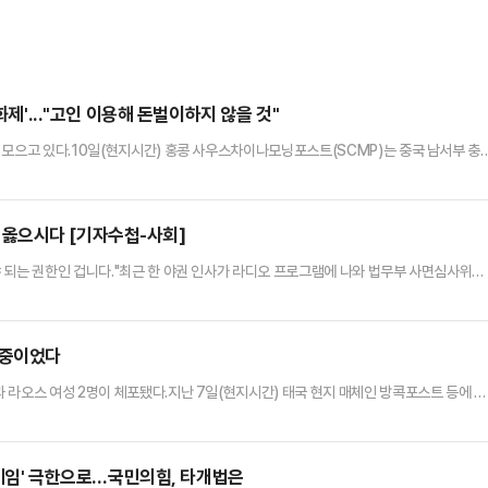
화제'..."고인 이용해 돈벌이하지 않을 것"
 모으고 있다.10일(현지시간) 홍콩 사우스차이나모닝포스트(SCMP)는 중국 남서부 충
과 닮은 외모로 주목받고 있다고 전했다.서희원은 춘절을 맞아 가족과 함께 일본 여행을 
망했다. 일본에서 화장된 고인의 유해는 현재 대만 진바오산(금보산) 추모공원에 안치됐다.
 생머리에 하얀 피부, 크고 긴 눈매, 갸름한 얼굴형이 …
옳으시다 [기자수첩-사회]
 되는 권한인 겁니다."최근 한 야권 인사가 라디오 프로그램에 나와 법무부 사면심사위원
유불급(過猶不及)'이라고 지적하면서 한 말이다.사면권이 대통령의 고유 권한이기는 하나
, 조희연 전 교육감, 은수미 전 시장, 정경심 전 교수 등 논란이 되는 인물들을 한 번에 풀
을 포함해 정치인·주요공직자 등 27명이 사면 대상으로 확정됐다…
 중이었다
 라오스 여성 2명이 체포됐다.지난 7일(현지시간) 태국 현지 매체인 방콕포스트 등에 따
 급습해 중국인 남성 3명과 라오스 여성 2명을 체포했다고 밝혔다.경찰은 불법 활동 증거
중인 용의자들을 체포했다. 현장에서 성인용품, 콘돔, 카메라, 휴대전화 및 기타 생방송 장
방송을 송출했다. 시청자들은 추가 비용을 지불하면 출연자들에게 …
 프레임' 극한으로…국민의힘, 타개법은