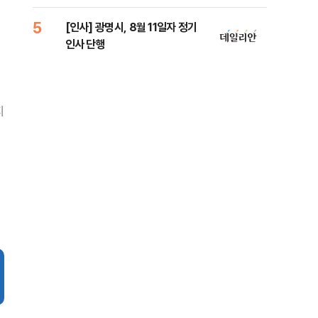
리
5
10
[인사] 광명시, 8월 11일자 정기
"정
인사 단행
도 
원 
지