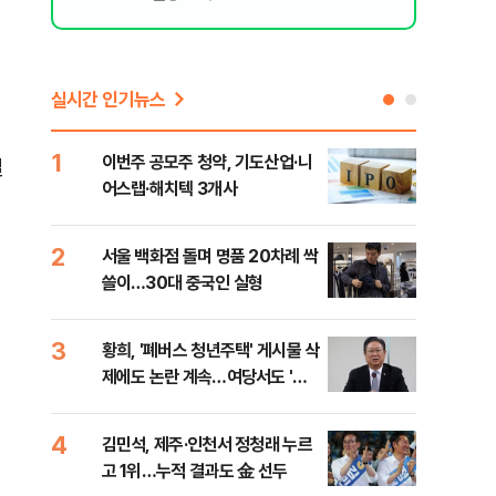
실시간 인기뉴스
1
6
이번주 공모주 청약, 기도산업·니
李,
질
어스랩·해치텍 3개사
국민
李 
2
7
서울 백화점 돌며 명품 20차례 싹
[단
쓸이…30대 중국인 실형
1%
3
8
황희, '폐버스 청년주택' 게시물 삭
정청
제에도 논란 계속…여당서도 '내
판"
로남불' 비판
민석
4
9
김민석, 제주·인천서 정청래 누르
[속
고 1위…누적 결과도 金 선두
선거