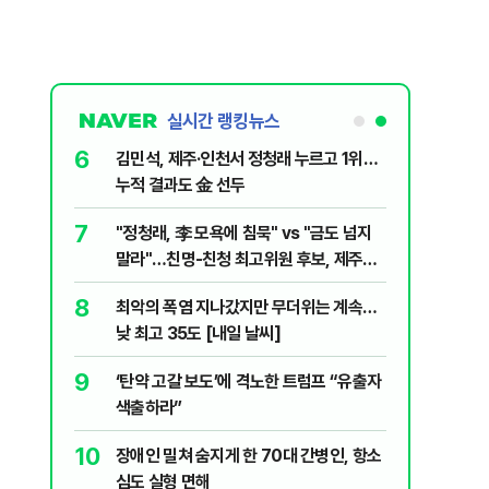
실시간 랭킹뉴스
1
6
“다시 시청으로” 김선태에게 전한 40세
김민석, 
충주시장의 재치 있는 제안…추천 2000
누적 결과
개
2
7
"숙련된 모습" 통영 60대女 살인사건, 미
"정청래,
제로 갈 가능성 있나…범인의 실체는?
말라"…친
격돌
3
8
1236회 로또 1등 당첨번호
최악의 
'12·18·21·29·34·38'번…1등 당첨지역
낮 최고 
어디?
4
9
"출근길에 우연히 복권 샀는데…" 1등 5억
‘탄약 고
원 당첨자 사연은?
색출하라
5
10
경찰, 드라마 '김부장' 제작사 회장 수사…
장애인 밀
자본시장법 위반 의혹
심도 실형