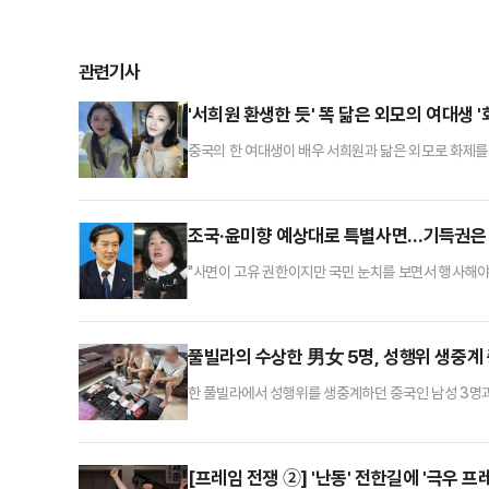
관련기사
'서희원 환생한 듯' 똑 닮은 외모의 여대생 '
중국의 한 여대생이 배우 서희원과 닮은 외모로 화제를
의대에 재학 중인 24세 '이구비구'라는 여성이 서희원
던 중 독감으로 인한 급성 폐렴으로 지난 2월 2일 사
구비구는 최근 자신의 SNS에 여행 사진을 게재했다. 긴
조국·윤미향 예상대로 특별사면…기득권은 
"사면이 고유 권한이지만 국민 눈치를 보면서 행사해야
회가 작성한 올해 광복절 특별사면 명단을 보고 '과
'국민 눈치'를 본다면 조국·윤미향·최강욱·윤건영 전 의원
어주는 것은 무리수란 것이다.결론적으로 나열한 인물
풀빌라의 수상한 男女 5명, 성행위 생중계
한 풀빌라에서 성행위를 생중계하던 중국인 남성 3명과
르면 태국 이민청은 6일 경찰이 파타야의 한 풀빌라에
를 확보할 때까지 추적한 후 현장을 덮쳐 라이브 방송 
비 등을 압수했다.이들은 중국 온라인 플랫폼을 통해 
[프레임 전쟁 ②] '난동' 전한길에 '극우