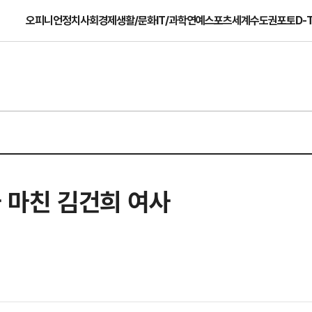
오피니언
정치
사회
경제
생활/문화
IT/과학
연예
스포츠
세계
수도권
포토
D-
사 마친 김건희 여사