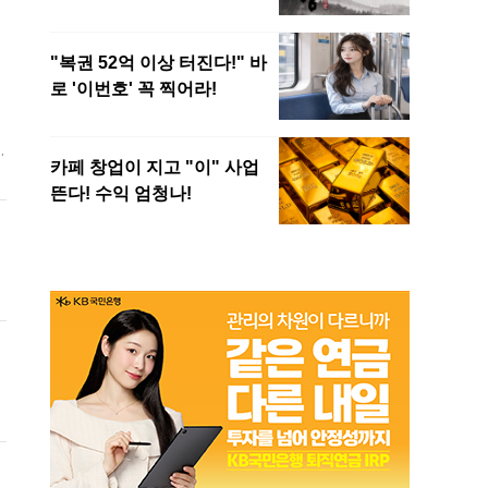
칭
하
이