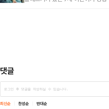
중국 온라인 플랫폼을 통해 방송을 
크로 병원으로 이송됐다.11일 제주
다면 조국·윤미향·최강욱·윤건영 전 의
면 출연자들에게 …
2시 6분쯤 제주시 우도면에서 땅콩
정경심 전 교수 등 논란이 되는 인물
림을 먹은 뒤 목이 아프고 눈 주위가
이다.결론적으로 나열한 인물을 포함
동한 구급대원은 아나필락시스를 의심
대상으로 확정됐다…
병원으로 이송했다. A양은 현재 상
까지…'아나필락시스' 뭐길래?아나필
한 알레르기 반응을 일으…
댓글
최신순
찬성순
반대순