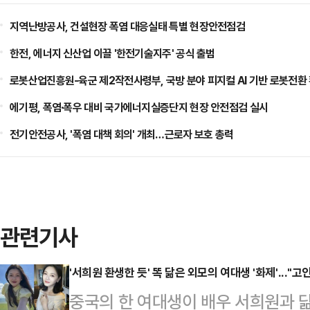
지역난방공사, 건설현장 폭염 대응실태 특별 현장안전점검
한전, 에너지 신산업 이끌 '한전기술지주' 공식 출범
로봇산업진흥원-육군 제2작전사령부, 국방 분야 피지컬 AI 기반 로봇전환
에기평, 폭염·폭우 대비 국가에너지실증단지 현장 안전점검 실시
전기안전공사, '폭염 대책 회의' 개최…근로자 보호 총력
관련기사
'서희원 환생한 듯' 똑 닮은 외모의 여대생 '화제'..."
중국의 한 여대생이 배우 서희원과 닮