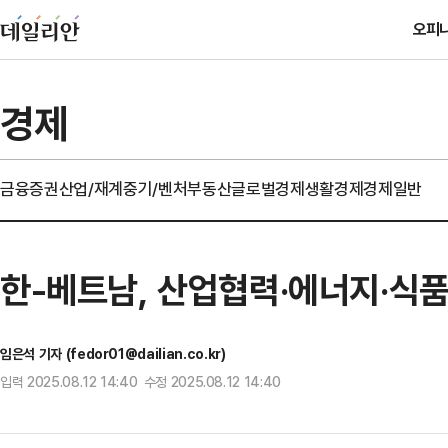
오피
경제
금융
증권
산업/재계
중기/벤처
부동산
글로벌경제
생활경제
경제일반
한-베트남, 산업협력·에너지·식품
임은석 기자 (fedor01@dailian.co.kr)
입력 2025.08.12 14:40 수정 2025.08.12 14:40