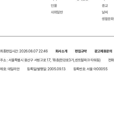
인물
종교
사회일반
날씨
생활문화
최종편집시간: 2026.08.07 22:46
회사소개
편집규약
광고제휴문의
주소 : 서울특별시 용산구 서빙고로 17, 18층(한강로3가,센트럴파크 타워동)
전화 
제호: 데일리안
등록일/발행일: 2005.09.13
등록번호: 서울 아00055