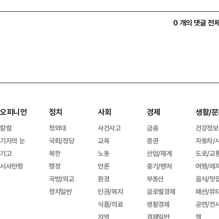
0 개의 댓글 전
오피니언
정치
사회
경제
생활/문
칼럼
청와대
사건사고
금융
건강정보
기자의 눈
국회/정당
교육
증권
자동차/
기고
북한
노동
산업/재계
도로/교
시사만평
행정
언론
중기/벤처
여행/레
국방/외교
환경
부동산
음식/맛
정치일반
인권/복지
글로벌경제
패션/뷰
식품/의료
생활경제
공연/전
지역
경제일반
책