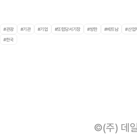
#관광
#기관
#기업
#또럼당서기장
#방한
#베트남
#산업
#한국
©(주) 데