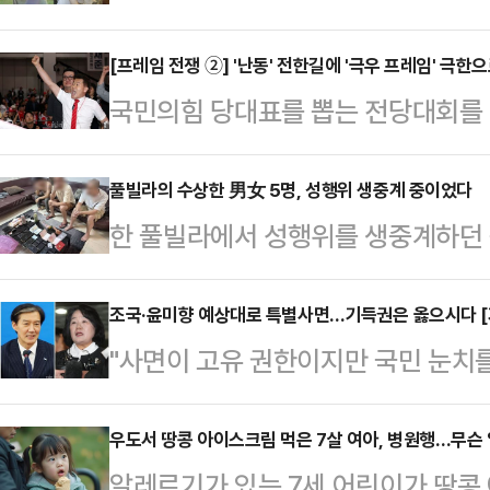
지시간) 홍콩 사우스차이나모닝포스트
재학 중인 24세 '이구비구'라는 여
[프레임 전쟁 ②] '난동' 전한길에 '극우 프레임' 극
국민의힘 당대표를 뽑는 전당대회를 
고 전했다.서희원은 춘절을 맞아 가
유튜버 전한길 씨가 등장하며 얼룩졌
인한 급성 폐렴으로 지난 2월 2일 
이른바 '윤 어게인'의 대표주자 전 
풀빌라의 수상한 男女 5명, 성행위 생중계 중이었다
현재 대만 진바오산(금보산) 추모공
한 풀빌라에서 성행위를 생중계하던 
임'만 강화됐다는 지적이 나온다.국
SNS에 여행 사진을 게재했다. 긴 생
체포됐다.지난 7일(현지시간) 태국 
연설회를 하루 앞둔 11일 '배신자' 
얼굴형이 …
국 이민청은 6일 경찰이 파타야의 한
조국·윤미향 예상대로 특별사면…기득권은 옳으시다 [
를 밟기로 했다. 이르면 오는 14일 
"사면이 고유 권한이지만 국민 눈치
오스 여성 2명을 체포했다고 밝혔다
회에 참석하는 것도 허용하지 않을 
다."최근 한 야권 인사가 라디오 
추적한 후 현장을 덮쳐 라이브 방송
출과 윤리위 출…
작성한 올해 광복절 특별사면 명단을
우도서 땅콩 아이스크림 먹은 7살 여아, 병원행
인용품, 콘돔, 카메라, 휴대전화 및
알레르기가 있는 7세 어린이가 땅콩
하면서 한 말이다.사면권이 대통령의 