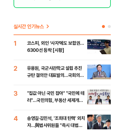
실시간 인기뉴스
1
6
코스피, 외인 ‘사자’에도 보합권…
靑,
6300선 등락 [시황]
점식
고'"
2
7
유용원, 국군사관학교 설립 추진
與김
규탄 결의안 대표발의…국회의원
발언
36명 동참
3
8
"집값 아닌 국민 잡아" "국민에 테
"오
러"…국민의힘, 부동산 세제개편
과정
안 맹폭
세제
4
9
송영길·김민석, '조희대 탄핵' 외치
"'
자…與법사위원들 "즉시 대법관
공급