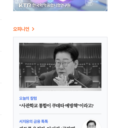
간
울
오피니언
오늘의 칼럼
전
“사관학교 통합이 쿠데타 예방책”이라고?
것
서지용의 금융 톡톡