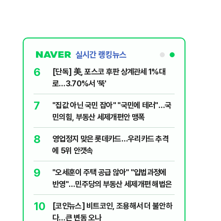
실시간 랭킹뉴스
1
6
송영길·김민석, '조희대 탄핵' 외치자…與
[단독] 
법사위원들 "즉시 대법관 제청하라"
로…3.70
2
7
홈플러스, 회생 첫발 뗐다…오늘부터 67
"집값 아
개 점포 가오픈
민의힘, 
3
8
3000원짜리 장바구니 'K굿즈' 됐다...외
영업정지
국인 관광객 필수템은?
에 5위 
4
9
"손님! '이거' 쓰고 식당·극장 출입 안됩니
"오세훈이
다"
반영"…
5
10
[르포] 병원 오는 길부터 고비…'폭염'에
[코인뉴스
더 취약한 환자들
다…큰 변