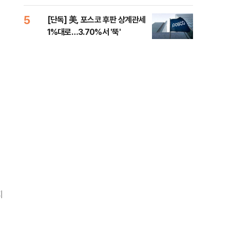
제청하라"
적 
5
10
[단독] 美, 포스코 후판 상계관세
네이
1%대로…3.70%서 '뚝'
외연
출(
지