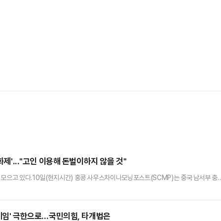
화제'..."고인 이용해 돈벌이하지 않을 것"
 모으고 있다.10일(현지시간) 홍콩 사우스차이나모닝포스트(SCMP)는 중국 남서부 충
과 닮은 외모로 주목받고 있다고 전했다.서희원은 춘절을 맞아 가족과 함께 일본 여행을 
망했다. 일본에서 화장된 고인의 유해는 현재 대만 진바오산(금보산) 추모공원에 안치됐다.
 생머리에 하얀 피부, 크고 긴 눈매, 갸름한 얼굴형이 …
 프레임' 극한으로…국민의힘, 타개법은