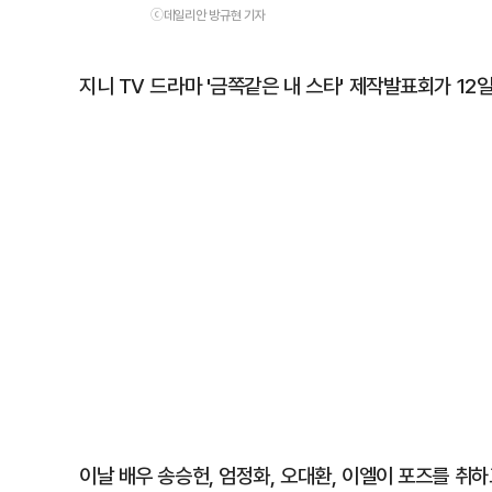
ⓒ데일리안 방규현 기자
지니 TV 드라마 '금쪽같은 내 스타' 제작발표회가 1
이날 배우 송승헌, 엄정화, 오대환, 이엘이 포즈를 취하