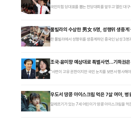
국민의힘 당대표를 뽑는 전당대회를 앞두고 열린 대구·
데없고, 이른바 '윤 어게인'의 대표주자 전 씨가 당내
산·경남 합동연설회를 하루 앞둔 11일 '배신자' 야유를
고, 이후 열릴 전당대회에 참석하는 것도 허용하지 않
풀빌라의 수상한 男女 5명, 성행위 생중계
한 풀빌라에서 성행위를 생중계하던 중국인 남성 3명과
르면 태국 이민청은 6일 경찰이 파타야의 한 풀빌라에
를 확보할 때까지 추적한 후 현장을 덮쳐 라이브 방송 
비 등을 압수했다.이들은 중국 온라인 플랫폼을 통해 
조국·윤미향 예상대로 특별사면…기득권은 
"사면이 고유 권한이지만 국민 눈치를 보면서 행사해야
회가 작성한 올해 광복절 특별사면 명단을 보고 '과
'국민 눈치'를 본다면 조국·윤미향·최강욱·윤건영 전 의원
어주는 것은 무리수란 것이다.결론적으로 나열한 인물
우도서 땅콩
알레르기가 있는 7세 어린이가 땅콩 아이스크림을 먹
날 오후 2시 6분쯤 제주시 우도면에서 땅콩 아이스크림
다.신고를 받고 출동한 구급대원은 아나필락시스를 의심
으로 전해졌다.심하면 사망까지…'아나필락시스' 뭐길