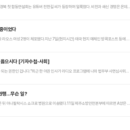
경북 첫 합동연설회는 유튜버 전한길 씨가 등장하며 얼룩졌다. 비전과 쇄신 경쟁은 온데
 갈등을 부채질하며 '극우 프레임'만 강화됐다는 지적이 나온다.국민의힘은 전당대회 부산·
 주도한 전한길 씨에 대한 징계 절차를 밟기로 했다. 이르면 오는 14일 징계 수위를 결정하
을 계획이다.윤리위는 전 씨에게 소명자료 제출과 윤리위 출…
 중이었다
 라오스 여성 2명이 체포됐다.지난 7일(현지시간) 태국 현지 매체인 방콕포스트 등에 따
 급습해 중국인 남성 3명과 라오스 여성 2명을 체포했다고 밝혔다.경찰은 불법 활동 증거
중인 용의자들을 체포했다. 현장에서 성인용품, 콘돔, 카메라, 휴대전화 및 기타 생방송 장
방송을 송출했다. 시청자들은 추가 비용을 지불하면 출연자들에게 …
옳으시다 [기자수첩-사회]
 되는 권한인 겁니다."최근 한 야권 인사가 라디오 프로그램에 나와 법무부 사면심사위원
유불급(過猶不及)'이라고 지적하면서 한 말이다.사면권이 대통령의 고유 권한이기는 하나
, 조희연 전 교육감, 은수미 전 시장, 정경심 전 교수 등 논란이 되는 인물들을 한 번에 풀
을 포함해 정치인·주요공직자 등 27명이 사면 대상으로 확정됐다…
 아이스크림 먹은 7살 여아, 병원행…무슨 일?
은 뒤 아나필락시스 쇼크로 병원으로 이송됐다.11일 제주소방안전본부에 따르면 A양은 
을 섭취했다. A양은 아이스크림을 먹은 뒤 목이 아프고 눈 주위가 붓는 이상 증세를 보였
해 근육주사를 투여해 응급 조치한 뒤, 병원으로 이송했다. A양은 현재 상태가 호전된 
래?아나필락시스는 특정 물질에 대해 몸에서 심각한 알레르기 반응을 일으…