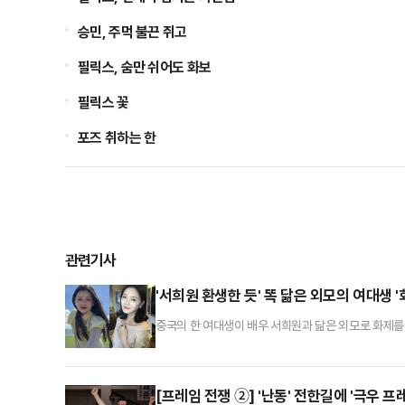
승민, 주먹 불끈 쥐고
필릭스, 숨만 쉬어도 화보
필릭스 꽃
포즈 취하는 한
관련기사
'서희원 환생한 듯' 똑 닮은 외모의 여대생 '
중국의 한 여대생이 배우 서희원과 닮은 외모로 화제를
의대에 재학 중인 24세 '이구비구'라는 여성이 서희원
던 중 독감으로 인한 급성 폐렴으로 지난 2월 2일 사
구비구는 최근 자신의 SNS에 여행 사진을 게재했다. 긴
[프레임 전쟁 ②] '난동' 전한길에 '극우