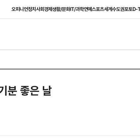
오피니언
정치
사회
경제
생활/문화
IT/과학
연예
스포츠
세계
수도권
포토
D-
 기분 좋은 날