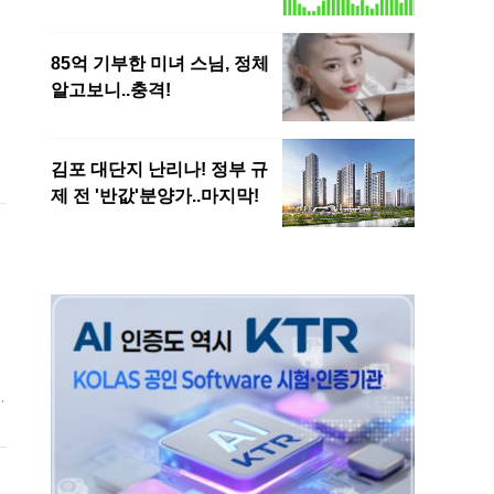
칭
하
이