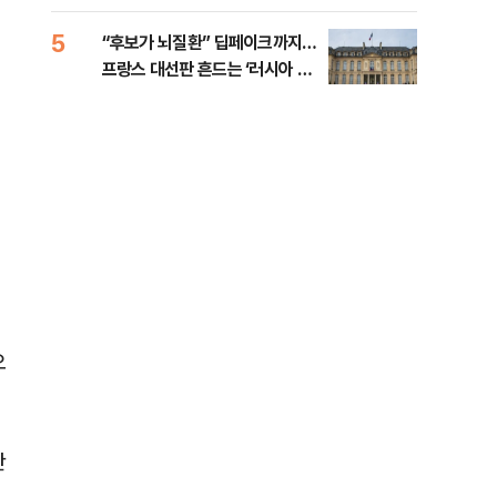
췄다
5
10
“후보가 뇌질환” 딥페이크까지…
호르
프랑스 대선판 흔드는 ‘러시아 검
경파
은손’
오
간