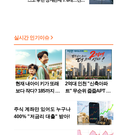
스코 후판 상계관세 1%대…천하
람, 의원 최초 논산훈련소 2박3일
'입소'