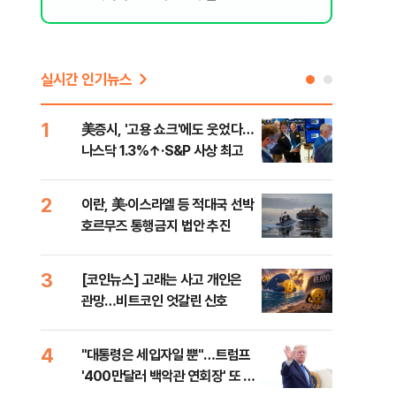
실시간 인기뉴스
1
6
美증시, '고용 쇼크'에도 웃었다…
[인
나스닥 1.3%↑·S&P 사상 최고
인사
2
7
이란, 美·이스라엘 등 적대국 선박
"아
호르무즈 통행금지 법안 추진
철 
데일
3
8
[코인뉴스] 고래는 사고 개인은
[단
관망…비트코인 엇갈린 신호
1%
4
9
"대통령은 세입자일 뿐"…트럼프
美 
'400만달러 백악관 연회장' 또 멈
일자