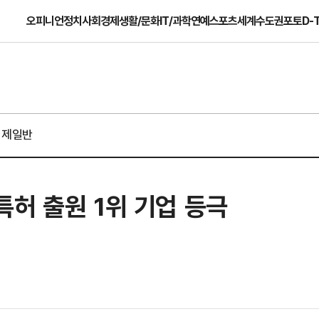
오피니언
정치
사회
경제
생활/문화
IT/과학
연예
스포츠
세계
수도권
포토
D-
경제일반
허 출원 1위 기업 등극