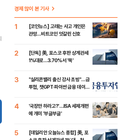
경제 많이 본 기사
1
[코인뉴스] 고래는 사고 개인은
관망…비트코인 엇갈린 신호
지
2
[단독] 美, 포스코 후판 상계관세
1%대로…3.70%서 '뚝'
3
"실리콘밸리 출신 강사 초빙"…금
투협, 챗GPT·파이썬 금융 데이터
분석 과정 개설
4
'국장만 하라고?'…ISA 세제개편
에 개미 '부글부글'
5
[데일리안 오늘뉴스 종합] 美, 포