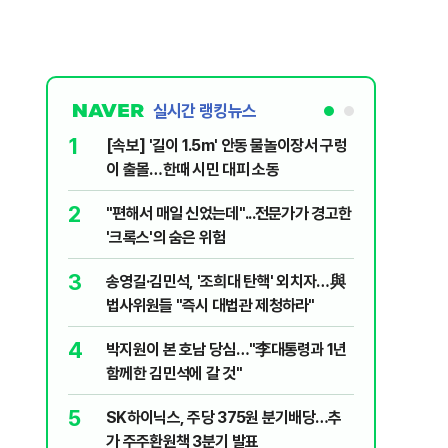
실시간 랭킹뉴스
1
6
[속보] '길이 1.5m' 안동 물놀이장서 구렁
'국장만 
이 출몰…한때 시민 대피 소동
'부글부글
2
7
"편해서 매일 신었는데"...전문가가 경고한
“우크라
'크록스'의 숨은 위험
유 3만t
3
8
송영길·김민석, '조희대 탄핵' 외치자…與
정청래 "
법사위원들 "즉시 대법관 제청하라"
민석 "자
4
9
박지원이 본 호남 당심…"李대통령과 1년
이란, 美
함께한 김민석에 갈 것"
즈 통행금
5
10
SK하이닉스, 주당 375원 분기배당…추
[데일리 
가 주주환원책 3분기 발표
민...홈