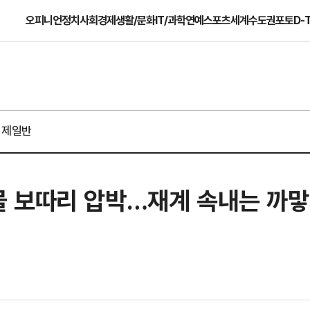
오피니언
정치
사회
경제
생활/문화
IT/과학
연예
스포츠
세계
수도권
포토
D-
경제일반
 보따리 압박…재계 속내는 까