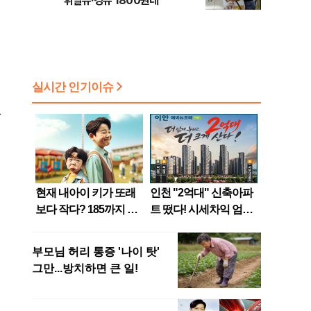
휘발유·경유 1800원대
단