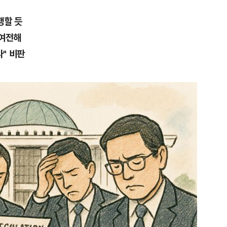
행할 듯
 여전해
" 비판