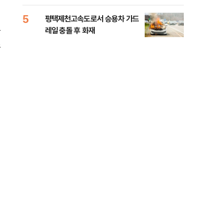
라"
5
10
평택제천고속도로서 승용차 가드
폐기
는
레일 충돌 후 화재
60
스