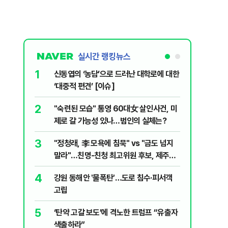
실시간 랭킹뉴스
1
6
신동엽의 ‘농담’으로 드러난 대학로에 대한
손현보 목
‘대중적 편견’ [이슈]
7
폐기물 수
2
"숙련된 모습" 통영 60대女 살인사건, 미
경미화원
제로 갈 가능성 있나…범인의 실체는?
8
지구촌 덮
3
"정청래, 李 모욕에 침묵" vs "금도 넘지
기도 끊
말라"…친명-친청 최고위원 후보, 제주서
9
국민의힘 
격돌
4
강원 동해안 '물폭탄'…도로 침수·피서객
당내서는
고립
10
[주간코인
5
‘탄약 고갈 보도’에 격노한 트럼프 “유출자
인 왜 못
색출하라”