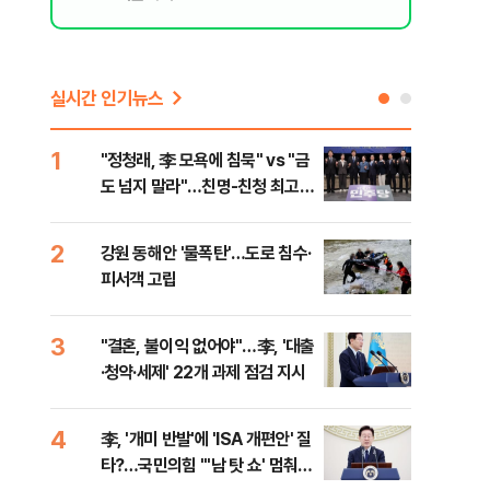
실시간 인기뉴스
1
6
"정청래, 李 모욕에 침묵" vs "금
美 
도 넘지 말라"…친명-친청 최고위
질…
원 후보, 제주서 격돌
2
7
강원 동해안 '물폭탄'…도로 침수·
서울
피서객 고립
기 
3
8
"결혼, 불이익 없어야"…李, '대출
농협
·청약·세제' 22개 과제 점검 지시
자금
4
9
李, '개미 반발'에 'ISA 개편안' 질
UA
타?…국민의힘 "'남 탓 쇼' 멈춰
줄이