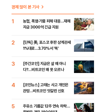
경제 많이 본 기사
1
농협, 폭염·가뭄 피해 대응…재해
자금 3000억 긴급 지원
2
[단독] 美, 포스코 후판 상계관세
1%대로…3.70%서 '뚝'
3
[주간코인] 지금은 살 때 아니
다?…비트코인 왜 못 오르나
4
[코인뉴스] 고래는 사고 개인은
관망…비트코인 엇갈린 신호
5
주유소 기름값 12주 연속 하락…