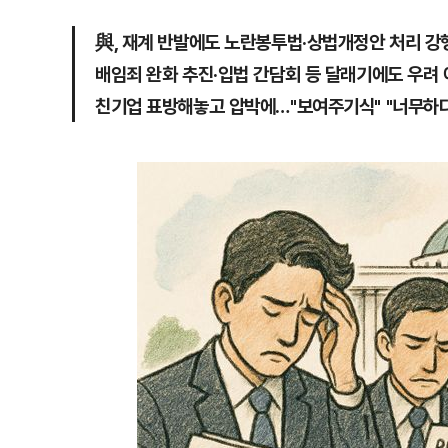
與, 재계 반발에도 노란봉투법·상법개정안 처리 강
배임죄 완화 추진·입법 간담회 등 달래기에도 우려
친기업 표방해놓고 압박에…"보여주기식" "너무하다