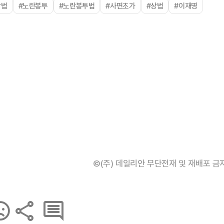
합법
#노란봉투
#노란봉투법
#사면초가
#상법
#이재명
©(주) 데일리안 무단전재 및 재배포 금