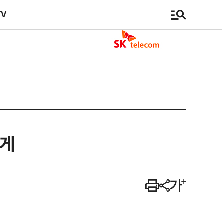
TV
맣게