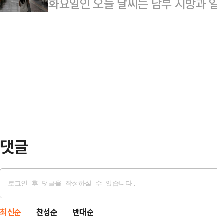
화요일인 오늘 날씨는 남부 지방과 일
림을 먹은 뒤 목이 아프고 눈 주위가
중국 온라인 플랫폼을 통해 방송을 
어지겠다.기상청은 "정체전선의 영향
동한 구급대원은 아나필락시스를 의심
면 출연자들에게 …
원 중남부와 충청권에 비가 오는 곳이
병원으로 이송했다. A양은 현재 상
가 내리는 곳이 있겠다"고 예보했다.
까지…'아나필락시스' 뭐길래?아나필
은 곳 전남 남해안 80mm 이상), 광
한 알레르기 반응을 일으…
산·경남 20~60mm(많은 곳 경남 
5~40mm, 제주 10~60mm, 강
5mm …
댓글
최신순
찬성순
반대순