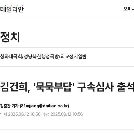
오피
정치
청와대
국회/정당
북한
행정
국방/외교
정치일반
김건희, '묵묵부답' 구속심사 출석
김훈찬 기자 (81mjjang@dailian.co.kr)
입력 2025.08.12 10:56 수정 2025.08.12 10:56