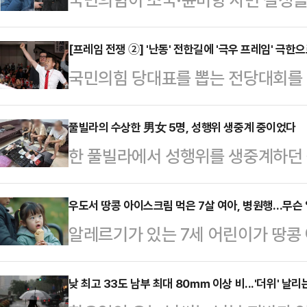
펼치고 있다. 국민 눈높이에 맞지 않
통령이 국론 분열을 초래했다는 이유
[프레임 전쟁 ②] '난동' 전한길에 '극우 프레임' 극
국민의힘 당대표를 뽑는 전당대회를 
이 대통령의 지지율이 떨어지는 등 
유튜버 전한길 씨가 등장하며 얼룩졌
감지된다. 하지만 유튜버 전한길 씨
이른바 '윤 어게인'의 대표주자 전 
풀빌라의 수상한 男女 5명, 성행위 생중계 중이었다
우위를 점하기 어려울 것이란 우려도 
한 풀빌라에서 성행위를 생중계하던 
임'만 강화됐다는 지적이 나온다.국
문제부터 빨리 풀어야 한다는 목소리
체포됐다.지난 7일(현지시간) 태국 
연설회를 하루 앞둔 11일 '배신자' 
국무회의를 열어 …
국 이민청은 6일 경찰이 파타야의 한
우도서 땅콩 아이스크림 먹은 7살 여아, 병원행
를 밟기로 했다. 이르면 오는 14일 
알레르기가 있는 7세 어린이가 땅콩
오스 여성 2명을 체포했다고 밝혔다
회에 참석하는 것도 허용하지 않을 
크로 병원으로 이송됐다.11일 제주
추적한 후 현장을 덮쳐 라이브 방송
출과 윤리위 출…
2시 6분쯤 제주시 우도면에서 땅콩
낮 최고 33도 남부 최대 80㎜ 이상 비...'더위' 날리
인용품, 콘돔, 카메라, 휴대전화 및