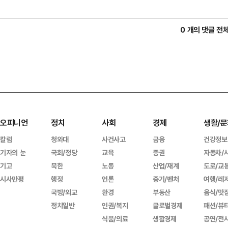
0 개의 댓글 전
오피니언
정치
사회
경제
생활/문
칼럼
청와대
사건사고
금융
건강정보
기자의 눈
국회/정당
교육
증권
자동차/
기고
북한
노동
산업/재계
도로/교
시사만평
행정
언론
중기/벤처
여행/레
국방/외교
환경
부동산
음식/맛
정치일반
인권/복지
글로벌경제
패션/뷰
식품/의료
생활경제
공연/전