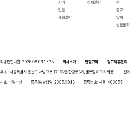
지역
경제일반
책
인물
종교
사회일반
날씨
생활문화
최종편집시간: 2026.08.09 17:28
회사소개
편집규약
광고제휴문의
주소 : 서울특별시 용산구 서빙고로 17, 18층(한강로3가,센트럴파크 타워동)
전화 
제호: 데일리안
등록일/발행일: 2005.09.13
등록번호: 서울 아00055