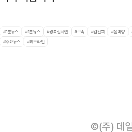
#1분뉴스
#1분뉴스
#광복절사면
#구속
#김건희
#윤미향
#주요뉴스
#헤드라인
©(주) 데