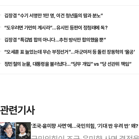
김장겸 “수기 서명만 1만 명, 이건 청년들의 땀과 분노”
“도우려면 가만히 계시라”…유시민 등판이 정청래에 독?
김장겸 “특검법 합의 아니다…추천 방식만 합의했을 뿐”
“오세훈 표 늘었는데 무슨 부정선거”…아군마저 등 돌린 장동혁의 ‘올공’
정민철의 눈물, 대통령을 불러냈다…“당무 개입” vs “당 선관위 책임”
관련기사
'조국·윤미향 사면'에…국민의힘, '기대 반 우려 반' 왜?
국민의힘이 조국·윤미향 사면 결정을