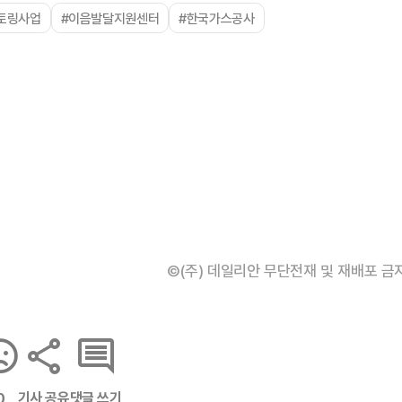
토링사업
#이음발달지원센터
#한국가스공사
©(주) 데일리안 무단전재 및 재배포 금
기사 공유
댓글 쓰기
0