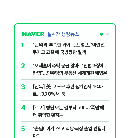
실시간 랭킹뉴스
1
6
"탄약 왜 부족한 거야"…트럼프, '이란전
민주당, 
무기고 고갈'에 국방장관 질책
안부터 
2
7
"오세훈이 주택 공급 않아" "입법과정에
집주인 
반영"…민주당의 부동산 세제개편 해법은
자 보호
3
8
[단독] 美, 포스코 후판 상계관세 1%대
"한도 줄
로…3.70%서 '뚝'
긴 '대출 
4
9
[르포] 병원 오는 길부터 고비…'폭염'에
버핏 "美 
더 취약한 환자들
신호에 
5
10
"손님! '이거' 쓰고 식당·극장 출입 안됩니
與김승원,
다"
"내용 다