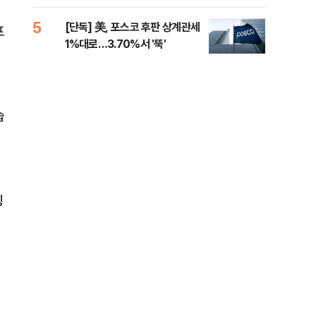
제청하라"
적 
5
10
[단독] 美, 포스코 후판 상계관세
네이
프
1%대로…3.70%서 '뚝'
외연
출(
습
링