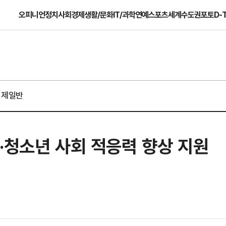
오피니언
정치
사회
경제
생활/문화
IT/과학
연예
스포츠
세계
수도권
포토
D-
경제일반
·청소년 사회 적응력 향상 지원