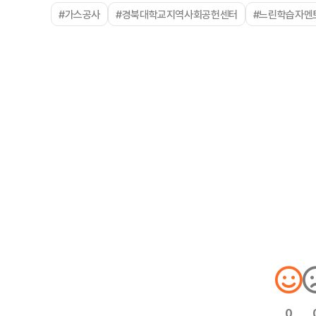
#가스공사
#경북대학교지역사회공헌센터
#느린학습자멘
0