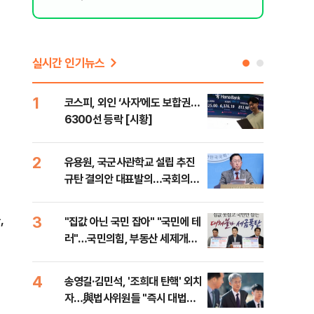
실시간 인기뉴스
1
6
코스피, 외인 ‘사자’에도 보합권…
靑,
6300선 등락 [시황]
점식
고'"
2
7
유용원, 국군사관학교 설립 추진
與김
규탄 결의안 대표발의…국회의원
발언
36명 동참
,
3
8
"집값 아닌 국민 잡아" "국민에 테
"오
러"…국민의힘, 부동산 세제개편
과정
안 맹폭
세제
4
9
송영길·김민석, '조희대 탄핵' 외치
"'
자…與법사위원들 "즉시 대법관
공급