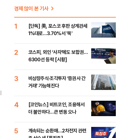
경제 많이 본 기사
1
[단독] 美, 포스코 후판 상계관세
1%대로…3.70%서 '뚝'
2
코스피, 외인 ‘사자’에도 보합권…
6300선 등락 [시황]
3
비상장주식·조각투자 ‘증권사 간
거래’ 가능해진다
지
4
[코인뉴스] 비트코인, 조용해서
더 불안하다…큰 변동 오나
5
계속되는 순환매…2차전지 관련