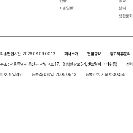
인물
종교
사회일반
날씨
생활문화
최종편집시간: 2026.08.09 00:13
회사소개
편집규약
광고제휴문의
주소 : 서울특별시 용산구 서빙고로 17, 18층(한강로3가,센트럴파크 타워동)
전화 
제호: 데일리안
등록일/발행일: 2005.09.13
등록번호: 서울 아00055