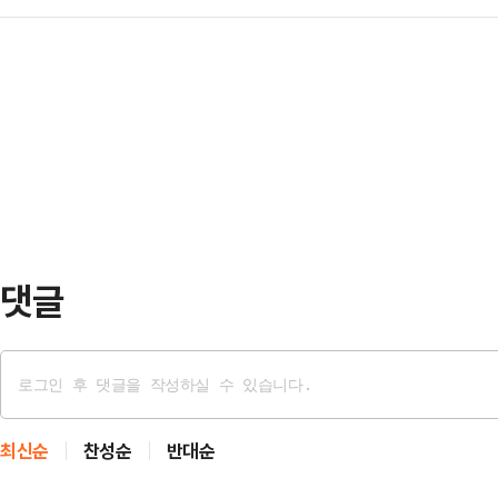
호남에서 보수정치를 하는 이유가 
연설회를 하루 앞둔 11일 '배신자' 
면 출연자들에게 …
하기 위한 것임을 강조하며 "어떤 길
를 밟기로 했다. 이르면 오는 14일 
막을 수 있는 길인지 선택해야 한다"
회에 참석하는 것도 허용하지 않을 
주광역시의 한 호텔에서 열린 김화진
출과 윤리위 출…
남의 보수정치인들이 어려움 속에서도
선을 견제하겠다는 의지를 보여주는 
문"이라고 강조했다.한 전 …
댓글
최신순
찬성순
반대순