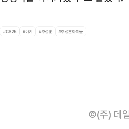
#GS25
#아키
#추성훈
#추성훈하이볼
©(주) 데