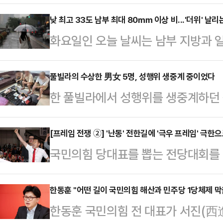
펼치고 있다. 국민 눈높이에 맞지 않
통령이 국론 분열을 초래했다는 이유
낮 최고 33도 남부 최대 80㎜ 이상 비...'더위' 날리
화요일인 오늘 날씨는 남부 지방과 일
이 대통령의 지지율이 떨어지는 등 
어지겠다.기상청은 "정체전선의 영향
감지된다. 하지만 유튜버 전한길 씨
원 중남부와 충청권에 비가 오는 곳이
풀빌라의 수상한 男女 5명, 성행위 생중계 중이었다
우위를 점하기 어려울 것이란 우려도 
한 풀빌라에서 성행위를 생중계하던 
가 내리는 곳이 있겠다"고 예보했다.
문제부터 빨리 풀어야 한다는 목소리
체포됐다.지난 7일(현지시간) 태국 
은 곳 전남 남해안 80mm 이상), 광
국무회의를 열어 …
국 이민청은 6일 경찰이 파타야의 한
[프레임 전쟁 ②] '난동' 전한길에 '극우 프레임' 극
산·경남 20~60mm(많은 곳 경남 
국민의힘 당대표를 뽑는 전당대회를 
오스 여성 2명을 체포했다고 밝혔다
5~40mm, 제주 10~60mm, 강
유튜버 전한길 씨가 등장하며 얼룩졌
추적한 후 현장을 덮쳐 라이브 방송
5mm …
이른바 '윤 어게인'의 대표주자 전 
한동훈 "어떤 길이 국민의힘 해산과 민주당 1당체제 막
인용품, 콘돔, 카메라, 휴대전화 및
한동훈 국민의힘 전 대표가 서진(西
임'만 강화됐다는 지적이 나온다.국
중국 온라인 플랫폼을 통해 방송을 