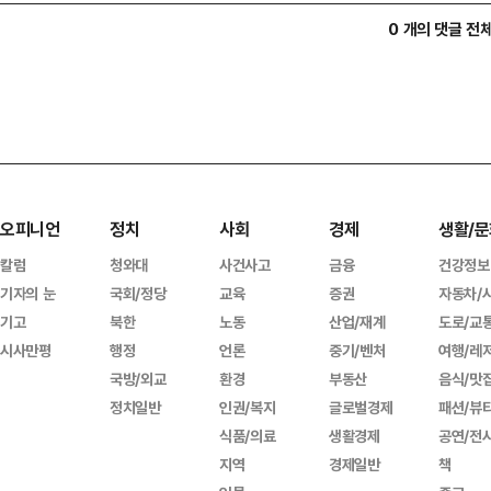
0 개의 댓글 전
오피니언
정치
사회
경제
생활/문
칼럼
청와대
사건사고
금융
건강정보
기자의 눈
국회/정당
교육
증권
자동차/
기고
북한
노동
산업/재계
도로/교
시사만평
행정
언론
중기/벤처
여행/레
국방/외교
환경
부동산
음식/맛
정치일반
인권/복지
글로벌경제
패션/뷰
식품/의료
생활경제
공연/전
지역
경제일반
책