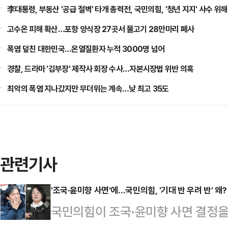
李대통령, 부동산 '공급 절벽' 타개 총력전, 국민의힘, '청년 지지' 사수 위해
고수온 피해 확산…포항 양식장 27곳서 물고기 28만마리 폐사
폭염 덮친 대한민국…온열질환자 누적 3000명 넘어
경찰, 드라마 '김부장' 제작사 회장 수사…자본시장법 위반 의혹
최악의 폭염 지나갔지만 무더위는 계속…낮 최고 35도
관련기사
'조국·윤미향 사면'에…국민의힘, '기대 반 우려 반' 왜?
국민의힘이 조국·윤미향 사면 결정을