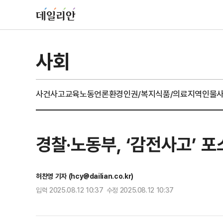
사회
사건사고
교육
노동
언론
환경
인권/복지
식품/의료
지역
인물
경찰·노동부, ‘감전사고’ 
허찬영 기자 (hcy@dailian.co.kr)
입력 2025.08.12 10:37 수정 2025.08.12 10:37