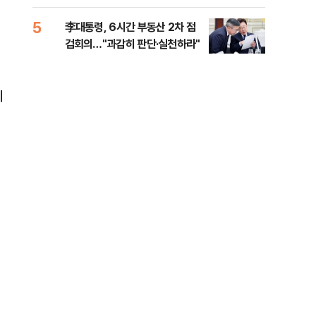
외부
5
10
李대통령, 6시간 부동산 2차 점
이란
검회의…"과감히 판단·실천하라"
호르
지