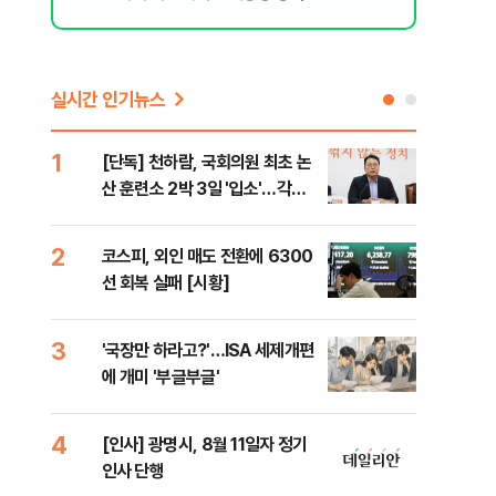
실시간 인기뉴스
1
6
[단독] 천하람, 국회의원 최초 논
[단
산 훈련소 2박 3일 '입소'…각개
1%
전투·야간행군 한다
2
7
코스피, 외인 매도 전환에 6300
[내
선 회복 실패 [시황]
나기
3
8
'국장만 하라고?'…ISA 세제개편
[현
에 개미 '부글부글'
중 
는 
4
9
[인사] 광명시, 8월 11일자 정기
[단
인사 단행
의'