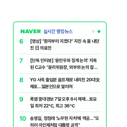
실시간 랭킹뉴스
6
 논산 훈련소
[영상] "환자부터 지켰다" 지진 속 몸 내던
간행군 한다
진 日 의료진
7
 외치자…與
[단독 인터뷰] '윤민우와 징계 논의' 지목
하라"
된 C교수 "윤리위원장, 외부와 논의 잘못
된 행위"
8
문가가 경고한
YG 사옥 출입문 골프채로 내리친 20대女
체포…일본인으로 알려져
9
XT "12
폭염 중대경보 7일 오후 6시 해제…토요
일 최저 22℃, 최고 36℃
10
개편에 개미
송영길, 정청래 '노무현 자처'에 역공…"오
히려 이인제처럼 대통령 공격"