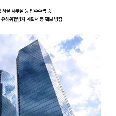
 서울 사무실 등 압수수색 중
및 유해위험방지 계획서 등 확보 방침
1
[단독] 천하람, 국회의원 최초
2박 3일 '입소'…각개전투·야
2
송영길·김민석, '조희대 탄핵'
법사위원들 "즉시 대법관 제청
3
"편해서 매일 신었는데"...전
'크록스'의 숨은 위험
4
하닉 프리마켓 하한가 논란에…N
일부터 상·하한가 주문금지"
5
'국장만 하라고?'…ISA 세제
'부글부글'