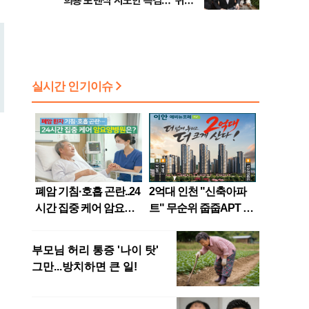
희룡 포렌식 시도한 특검…"위법
증거 수집" 지적