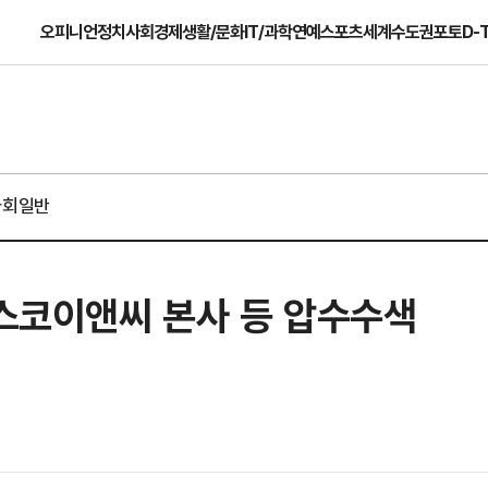
오피니언
정치
사회
경제
생활/문화
IT/과학
연예
스포츠
세계
수도권
포토
D-
사회일반
포스코이앤씨 본사 등 압수수색