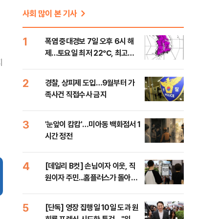
사회 많이 본 기사
1
폭염 중대경보 7일 오후 6시 해
제…토요일 최저 22℃, 최고
지
36℃
2
경찰, 상피제 도입…9월부터 가
족사건 직접수사 금지
3
'눈앞이 캄캄'…미아동 백화점서 1
시간 정전
4
[데일리 B컷] 손님이자 이웃, 직
원이자 주민...홈플러스가 돌아왔
다
5
[단독] 영장 집행일 10일 도과 원