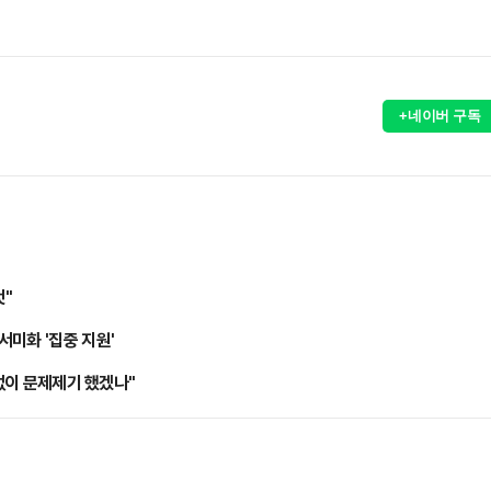
+네이버 구독
것"
미화 '집중 지원'
 없이 문제제기 했겠나"