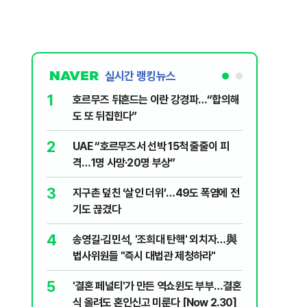
실시간 랭킹뉴스
1
6
호르무즈 뒤흔드는 이란 강경파…“합의해
'속도·물
도 또 뒤집힌다”
부동산 회
2
7
UAE “호르무즈서 선박 15척 줄줄이 피
‘역대급 
격…1명 사망·20명 부상”
하자
3
8
지구촌 덮친 ‘살인 더위’…49도 폭염에 전
입추 하루
기도 끊겼다
37도'…
있는 치료
4
9
송영길·김민석, '조희대 탄핵' 외치자…與
AI '쌀'
법사위원들 "즉시 대법관 제청하라"
10
'9년 연속
5
'결혼 페널티'가 만든 역쇼윈도 부부…결혼
정기선 [재
식 올려도 혼인신고 미룬다 [Now 2.30]