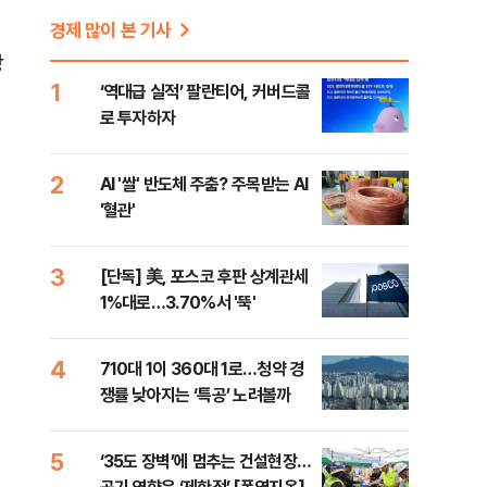
경제 많이 본 기사
장
1
‘역대급 실적’ 팔란티어, 커버드콜
로 투자하자
2
AI '쌀' 반도체 주춤? 주목받는 AI
'혈관'
3
[단독] 美, 포스코 후판 상계관세
1%대로…3.70%서 '뚝'
4
710대 1이 360대 1로…청약 경
쟁률 낮아지는 ‘특공’ 노려볼까
5
‘35도 장벽’에 멈추는 건설현장…