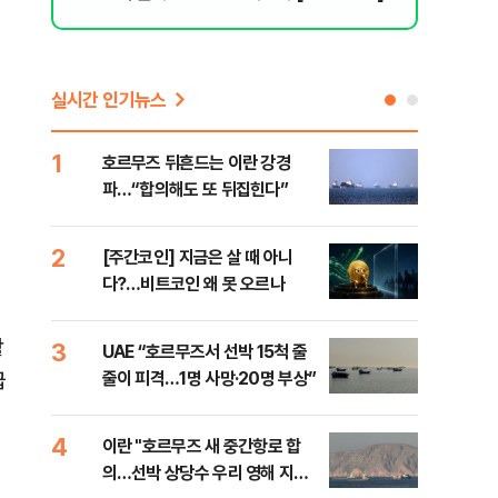
실시간 인기뉴스
1
6
호르무즈 뒤흔드는 이란 강경
‘3
파…“합의해도 또 뒤집힌다”
공기
2
7
[주간코인] 지금은 살 때 아니
‘탄
다?…비트코인 왜 못 오르나
“유
활
3
8
UAE “호르무즈서 선박 15척 줄
이란
급
줄이 피격…1명 사망·20명 부상”
호르
4
9
이란 "호르무즈 새 중간항로 합
입추
의…선박 상당수 우리 영해 지난
질환