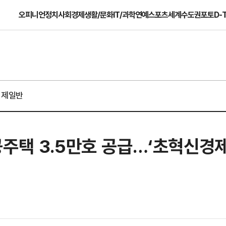
오피니언
정치
사회
경제
생활/문화
IT/과학
연예
스포츠
세계
수도권
포토
D-
경제일반
주택 3.5만호 공급…‘초혁신경제