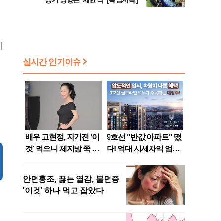
공기 영향은 ‘제한적’ [폭염지옥]
지