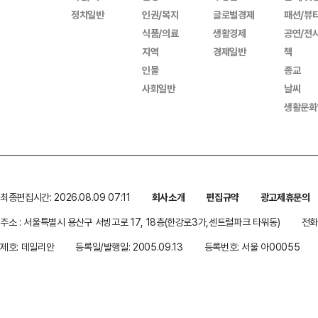
정치일반
인권/복지
글로벌경제
패션/뷰
식품/의료
생활경제
공연/전
지역
경제일반
책
인물
종교
사회일반
날씨
생활문화
최종편집시간: 2026.08.09 07:11
회사소개
편집규약
광고제휴문의
주소 : 서울특별시 용산구 서빙고로 17, 18층(한강로3가,센트럴파크 타워동)
전화 
제호: 데일리안
등록일/발행일: 2005.09.13
등록번호: 서울 아00055