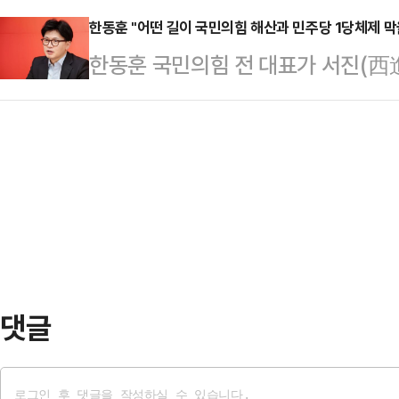
추적한 후 현장을 덮쳐 라이브 방송
5mm …
이른바 '윤 어게인'의 대표주자 전 
한동훈 "어떤 길이 국민의힘 해산과 민주당 1당체제 막
인용품, 콘돔, 카메라, 휴대전화 및
한동훈 국민의힘 전 대표가 서진(西
임'만 강화됐다는 지적이 나온다.국
중국 온라인 플랫폼을 통해 방송을 
호남에서 보수정치를 하는 이유가 
연설회를 하루 앞둔 11일 '배신자' 
면 출연자들에게 …
하기 위한 것임을 강조하며 "어떤 길
를 밟기로 했다. 이르면 오는 14일 
막을 수 있는 길인지 선택해야 한다"
회에 참석하는 것도 허용하지 않을 
주광역시의 한 호텔에서 열린 김화진
출과 윤리위 출…
남의 보수정치인들이 어려움 속에서도
선을 견제하겠다는 의지를 보여주는 
문"이라고 강조했다.한 전 …
댓글