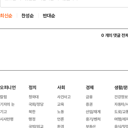
최신순
찬성순
반대순
0 개의 댓글 전
오피니언
정치
사회
경제
생활/문
칼럼
청와대
사건사고
금융
건강정보
기자의 눈
국회/정당
교육
증권
자동차/
기고
북한
노동
산업/재계
도로/교
시사만평
행정
언론
중기/벤처
여행/레
국방/외교
환경
부동산
음식/맛