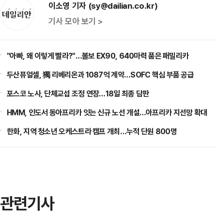
이소영 기자 (sy@dailian.co.kr)
기사 모아 보기 >
"아빠, 왜 이렇게 빨라?"…볼보 EX90, 640마력 품은 패밀리카
두산퓨얼셀, 獨 리베리온과 1087억 계약…SOFC 핵심 부품 공급
포스코 노사, 단체교섭 조정 연장…18일 최종 담판
HMM, 인도서 동아프리카 잇는 신규 노선 개설…아프리카 지선망 확대
한화, 지역 청소년 오케스트라 캠프 개최…누적 단원 800명
관련기사