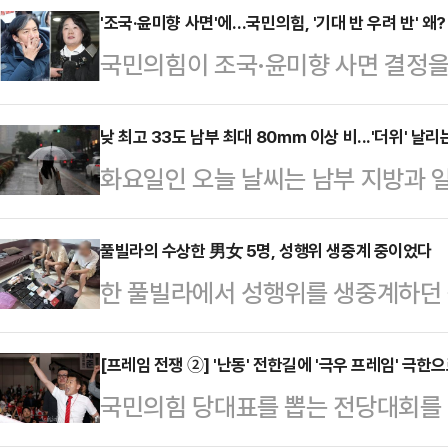
'조국·윤미향 사면'에…국민의힘, '기대 반 우려 반' 왜?
국민의힘이 조국·윤미향 사면 결정을
펼치고 있다. 국민 눈높이에 맞지 않
통령이 국론 분열을 초래했다는 이유
낮 최고 33도 남부 최대 80㎜ 이상 비...'더위' 날리
화요일인 오늘 날씨는 남부 지방과 일
이 대통령의 지지율이 떨어지는 등 
어지겠다.기상청은 "정체전선의 영향
감지된다. 하지만 유튜버 전한길 씨
원 중남부와 충청권에 비가 오는 곳이
풀빌라의 수상한 男女 5명, 성행위 생중계 중이었다
우위를 점하기 어려울 것이란 우려도 
한 풀빌라에서 성행위를 생중계하던 
가 내리는 곳이 있겠다"고 예보했다.
문제부터 빨리 풀어야 한다는 목소리
체포됐다.지난 7일(현지시간) 태국 
은 곳 전남 남해안 80mm 이상), 광
국무회의를 열어 …
국 이민청은 6일 경찰이 파타야의 한
[프레임 전쟁 ②] '난동' 전한길에 '극우 프레임' 극
산·경남 20~60mm(많은 곳 경남 
국민의힘 당대표를 뽑는 전당대회를 
오스 여성 2명을 체포했다고 밝혔다
5~40mm, 제주 10~60mm, 강
유튜버 전한길 씨가 등장하며 얼룩졌