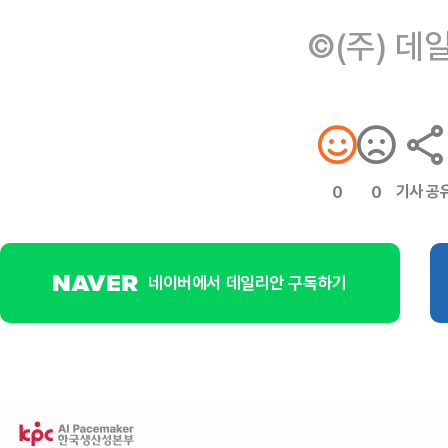
©(주) 데
기사 공
0
0
네이버에서 데일리안 구독하기