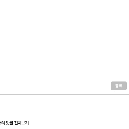
이더시설에 대한 압수수색에 나선 것은 지난해 10월 평양 무인기…
개의 댓글 전체보기