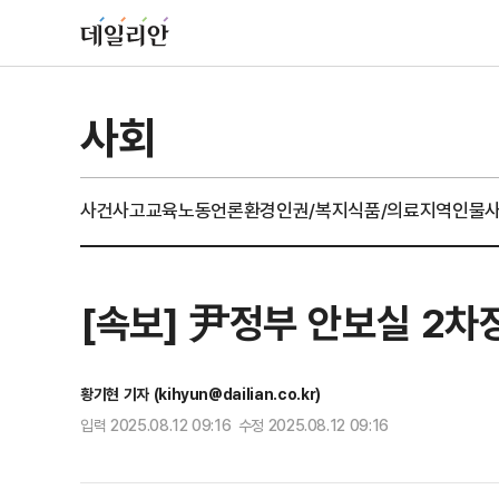
사회
사건사고
교육
노동
언론
환경
인권/복지
식품/의료
지역
인물
[속보] 尹정부 안보실 2차
황기현 기자 (kihyun@dailian.co.kr)
입력 2025.08.12 09:16 수정 2025.08.12 09:16