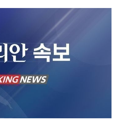
1
"삼성·SK보다 싸게 달라"…애
에 '더 비싸다' 퇴짜
2
[데일리안 오늘뉴스 종합] 축
인 심판에 성접대 의혹, 李대통
지율 하락 의식했나, 삼전닉스
3
李대통령, 20대 지지율 하락
물, SK하이닉스 프리마켓 시초
나…"청년 보편적 지원 문턱 
점화, 김민석 "과반 승리 가능성
4
'압수수색·성접대 의혹' 송두
대한민국 축구판
5
"약만으론 한계"…당뇨병 '시작
과학자의 도전 [내일의 닥터]