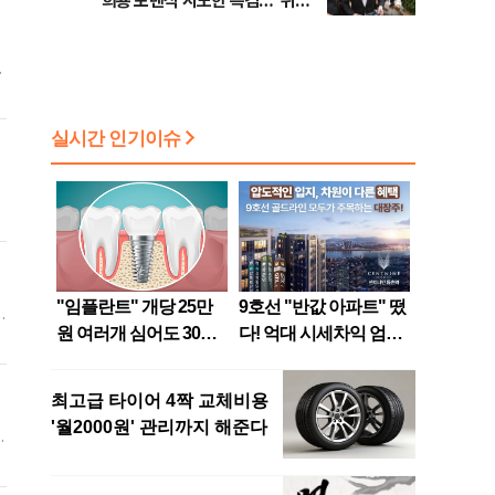
희룡 포렌식 시도한 특검…"위법
증거 수집" 지적
.
을
들
려
이
것