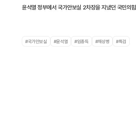
윤석열 정부에서 국가안보실 2차장을 지냈던 국민의힘 
#국가안보실
#윤석열
#임종득
#채상병
#특검