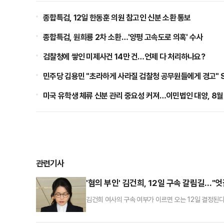
종합특검, 12일 한동훈 의원 참고인 신분 소환 통보
종합특검, 원희룡 2차 소환…'양평 고속도로 의혹' 수사
검찰청에 쌓인 미제사건 14만 건…언제 다 처리하나요?
민주당 김용민 "초라하게 사라질 검찰청 공무원들에게 경고" 
미국 유학생 체류 신분 관리 중요성 커져…이민법인 대양, 8
관련기사
'혐의 부인' 김건희, 12일 구속 갈림길…"
김건희 여사의 구속 여부가 이르면 오는 12일 결정된다
법조계에선 김 여사가 조사 과정에서 범행을 부인하면서
비추어보면 구속 가능성이 낮지 않다고 내다봤다. 전문