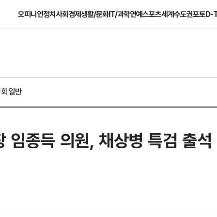
오피니언
정치
사회
경제
생활/문화
IT/과학
연예
스포츠
세계
수도권
포토
D-
사회일반
장 임종득 의원, 채상병 특검 출석