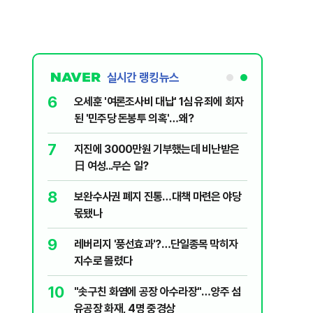
실시간 랭킹뉴스
6
플, 中창신
오세훈 '여론조사비 대납' 1심 유죄에 회자
된 '민주당 돈봉투 의혹'…왜?
7
구협회 외국
지진에 3000만원 기부했는데 비난받은
령 20대 지
日 여성...무슨 일?
 올인은 금
8
 의식했
보완수사권 폐지 진통…대책 마련은 야당
가 논란 재
낮춰야"
몫됐나
 99%" 등
9
리째 흔들리는
레버리지 '풍선효과'?…단일종목 막히자
지수로 몰렸다
10
' 막는 의사
"솟구친 화염에 공장 아수라장"…양주 섬
유공장 화재, 4명 중경상