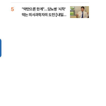
5
10
"약만으론 한계"…당뇨병 '시작'
민주
막는 의사과학자의 도전 [내일의
민희
닥터]
해야