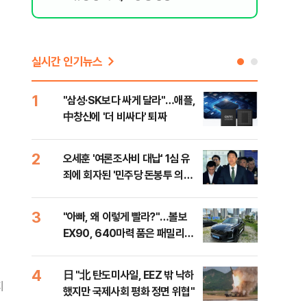
실시간 인기뉴스
1
6
"삼성·SK보다 싸게 달라"…애플,
보완
中창신에 '더 비싸다' 퇴짜
은 
2
7
오세훈 '여론조사비 대납' 1심 유
[데
죄에 회자된 '민주당 돈봉투 의
회 
혹'…왜?
대통
나,
3
8
"아빠, 왜 이렇게 빨라?"…볼보
'경
이닉
EX90, 640마력 품은 패밀리카
조준
점화
[시승기]
금폭
99
4
9
日 "北 탄도미사일, EEZ 밖 낙하
美,
지
했지만 국제사회 평화 정면 위협"
협에