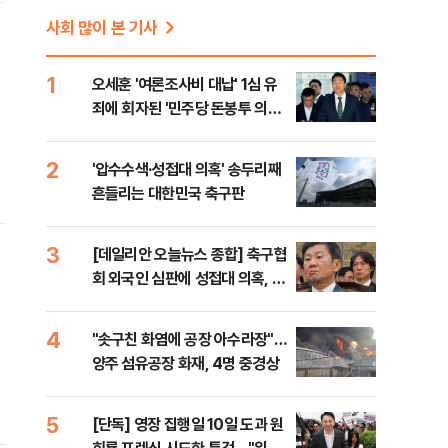
사회 많이 본 기사
1
오세훈 '여론조사비 대납' 1심 유
죄에 회자된 '민주당 돈봉투 의
혹'…왜?
2
'압수수색·성접대 의혹' 송두리째
흔들리는 대한민국 축구판
3
[데일리안 오늘뉴스 종합] 축구협
회 외국인 심판에 성접대 의혹, 李
대통령 20대 지지율 하락 의식했
나, 삼전닉스 올인은 금물, SK하
4
"솟구친 화염에 공장 아수라장"…
이닉스 프리마켓 시초가 논란 재
양주 섬유공장 화재, 4명 중경상
점화, 김민석 "과반 승리 가능성
99%" 등
.
5
[단독] 영장 집행일 10일 도과 원
구