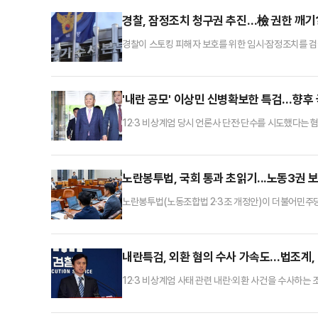
속 쪽에 무게가 실릴 것이라고 강조했다.8일 법조계에
경찰, 잠정조치 청구권 추진…檢 권한 깨기?
경찰이 스토킹 피해자 보호를 위한 임시·잠정조치를 검
검찰에 집중된 기존 수사구조를 개편하고 수사의 책임
뤄질 수 있지만 경찰 권한의 지나친 비대화로 이어질 
가 병행되지 않는다면 시민들의 인권 침해 문제도 발생할
'내란 공모' 이상민 신병확보한 특검…향후 
12·3 비상계엄 당시 언론사 단전·단수를 시도했다는 
받고 있는 국무위원들에 대한 특검팀 수사가 한층 탄력
은 특히, 박성재 전 법무부 장관과 한덕수 전 총리 
라고 강조했다.1일 법조계에 따르면 서울중앙지법 정재
노란봉투법, 국회 통과 초읽기...노동3권 보
노란봉투법(노동조합법 2·3조 개정안)이 더불어민주
또한 커지고 있다.노동 3권(단결권, 단체교섭권, 단체
사실상 면피되고 기업보다는 노조의 입김이 더욱 세질 
불가피하다고 보고 있다.29일 법조계와 정치권에 따
내란특검, 외환 혐의 수사 가속도…법조계, 
12·3 비상계엄 사태 관련 내란·외환 사건을 수사하는
가운데 주한미군과 우리 공군이 함께 사용하는 오산 공
으로 알려져 법조계 내부에서도 우려가 나온다.29일 