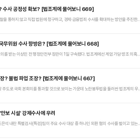
 따르면 서울중앙지법 정재욱 영장전담 부장판사는 오는 12일 …
 수사 공정성 확보? [법조계에 물어보니 669]
찰을 통하지 않고 직접 법원에 청구하고, 경제·금융범죄 수사를 확대하는 방안을 추진한다
성·공정성을 확보한다는 차원이다.법조계에선 가해자 및 범죄자에 대한 신속한 조치가 이
수 있다며 견제할 방안이 함께 마련돼야 한다고 지적했다. 전문가들은 특히, 수사의 내실화
 수 있다고 우려했다.경찰은 지난 5일 이 같은 내용을 포함한 '수사…
국무위원 수사 향방은? [법조계에 물어보니 668]
혐의를 받는 이상민 전 행정안전부 장관이 1일 구속됐다. 법조계에선 계엄 가담·방조 의혹
을 받을 것이고, 공모공동정범 성립 여부를 집중적으로 수사할 것으로 내다봤다. 전문가
등에 대해서도 하나의 팀을 구성해 비상계엄을 주도적으로 행했는지 여부 파악에 주력할 것이
욱 영장전담 부장판사는 이날 오전 이 전 장관의 구속 전 피의자…
장? 불법 파업 조장? [법조계에 물어보니 667]
당 주도로 국회 본회의를 통과할 것으로 보이는 가운데 노란봉투법을 둘러싼 법조계의 우
행동권)을 폭넓게 보장할 수 있다는 평가도 나오지만 불법 쟁의 행위에 대한 노조의 책임
수 있는 가능성이 커진 만큼 향후 노사관계 및 향후 이뤄질 법적 공방에 적지 않은 영향이
르면 노란봉투법은 전날 국회 환경노동위원회 전체회의를 통과해 이르…
'안보 시설' 강제수사에 우려
 조은석 내란 특별검사(특검)팀이 주요 수사 대상 중 하나인 외환 혐의 수사를 벌이고 있는
군기지 내 레이더 시설을 압수수색하는 등 국가 안보와 관련한 사항도 들여다보고 있는 
법조계에 따르면 내란 특검팀은 지난 21일 오산 공군기지 내 레이더 시설을 압수수색에 나