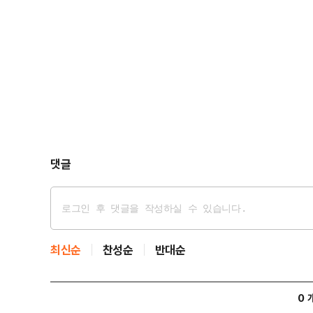
섰다.특검팀이 미군이 주둔하고 있는 오산 공군기지 레
댓글
최신순
찬성순
반대순
0 