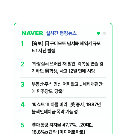
실시간 랭킹뉴스
1
6
[속보] 日 구마모토 남서쪽 해역서 규모
삼전닉스
5.1 지진 발생
금 1조원
2
7
'화장실서 쓰러진 채 발견' 킥복싱 연습 경
李대통령 
기하던 男학생, 사고 12일 만에 사망
음날 이어
3
8
부동산·주식 민심 어찌할고…세제개편안
검찰청에 
에 민주당도 '당혹'
처리하나요
4
9
'빅쇼트' 마이클 버리 "美 증시, 1987년
​"정청래
블랙먼데이급 폭락 가능성"
내부서 나
5
10
李대통령 지지율 47.7%…20대는
2030은
18.8%p 급락 [미디어토마토]
줄 알았나