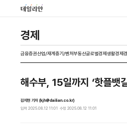
경제
금융
증권
산업/재계
중기/벤처
부동산
글로벌경제
생활경제
해수부, 15일까지 ‘핫플뱃
김지현 기자 (kjh@dailian.co.kr)
입력 2025.08.12 11:01 수정 2025.08.12 11:01