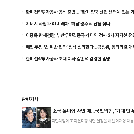
한미전략투자공사 공식 출범…“한미 양국 산업 생태계 잇는 가
에너지 자립과 AI 미래차...해남·광주서 답을 찾다
이종욱 관세청장, 부산우편집중국서 마약 검사 2차 저지선 점
배민·쿠팡 ‘법 위반 혐의’ 정식 심의한다…공정위, 동의의결 개
한미전략투자공사 초대 이사 강종석·김경한 임명
관련기사
'조국·윤미향 사면'에…국민의힘, '기대 반 우
국민의힘이 조국·윤미향 사면 결정을 내린 이재명 대통
발해 이 대통령이 국론 분열을 초래했다는 이유에서다.
것이란 기대감도 감지된다. 하지만 유튜버 전한길 씨 