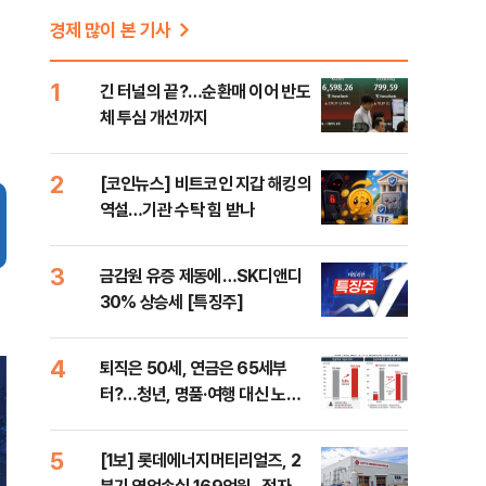
경제 많이 본 기사
1
긴 터널의 끝?…순환매 이어 반도
체 투심 개선까지
2
[코인뉴스] 비트코인 지갑 해킹의
역설…기관 수탁 힘 받나
3
금감원 유증 제동에…SK디앤디
30% 상승세 [특징주]
4
퇴직은 50세, 연금은 65세부
터?…청년, 명품·여행 대신 노후
준비 [Now 2.30]
5
[1보] 롯데에너지머티리얼즈, 2