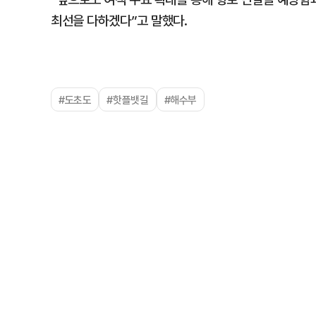
최선을 다하겠다”고 말했다.
#도초도
#핫플뱃길
#해수부