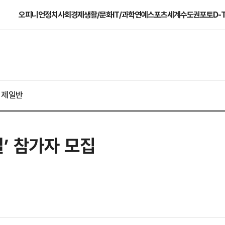
오피니언
정치
사회
경제
생활/문화
IT/과학
연예
스포츠
세계
수도권
포토
D-
경제일반
길’ 참가자 모집