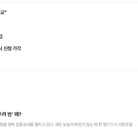
교”
검
시 신청 기각
려 반' 왜?
령을 향해 집중공세를 펼치고 있다. 국민 눈높이에 맞지 않는 제 편 챙기기식 사면권을 남
 국민의힘 내부에선 이번 사면이 이 대통령의 지지율이 떨어지는 등 여론 반전의 계기가 
논란 등이 해결되지 않으면 여론전에서 우위를 점하기 어려울 것이란 우려도 함께 고개를 