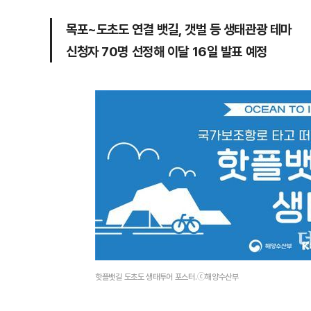
목포~도초도 연결 뱃길, 갯벌 등 생태관광 테마
신청자 70명 선정해 이달 16일 발표 예정
핫플뱃길 도초도 생태투어 포스터.ⓒ해양수산부