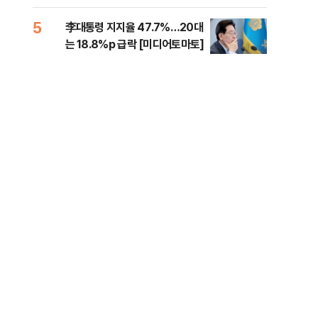
증거 수집" 지적
5
10
李대통령 지지율 47.7%…20대
퇴직
는 18.8%p 급락 [미디어토마토]
터?
준비 
해