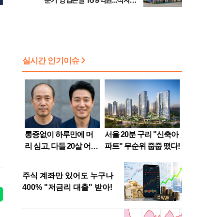
분기 영업손실 169억원...적자지
속