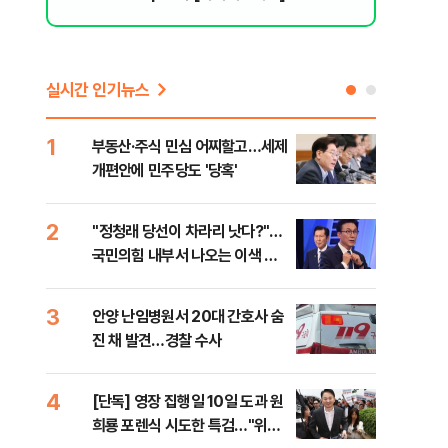
리 헬스]
실시간 인기뉴스
1
6
부동산·주식 민심 어찌할고…세제
긴 
개편안에 민주당도 '당혹'
체 
2
7
​"정청래 당선이 차라리 낫다?"…
경산
국민의힘 내부서 나오는 이색 셈
표 
법
3
8
안양 난임병원서 20대 간호사 숨
[코
진 채 발견…경찰 수사
역설
4
9
[단독] 영장 집행일 10일 도과 원
[속
희룡 포렌식 시도한 특검…"위법
27