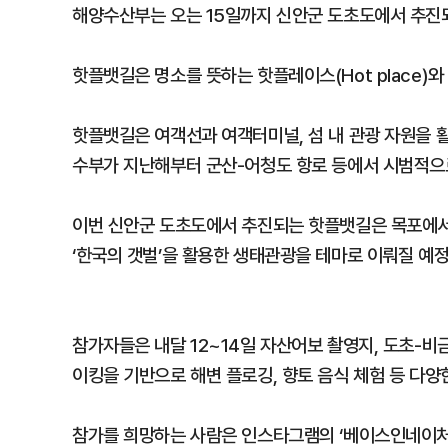
해양수산부는 오는 15일까지 신안군 도초도에서 추진되
핫플뱃길은 명소를 뜻하는 핫플레이스(Hot place)와
핫플뱃길은 여객선과 여객터미널, 섬 내 관광 자원을 
수부가 지난해부터 군산-어청도 항로 등에서 시범적으로
이번 신안군 도초도에서 추진되는 핫플뱃길은 목포에
‘한국의 갯벌’을 활용한 생태관광을 테마로 이뤄질 예정
참가자들은 내달 12~14일 자산어보 촬영지, 도초-비
이킹을 기반으로 해변 플로깅, 향토 음식 체험 등 다양
참가를 희망하는 사람은 인스타그램의 ‘베이스인네이처’