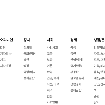
오피니언
정치
사회
경제
생활/문
칼럼
청와대
사건사고
금융
건강정보
기자의 눈
국회/정당
교육
증권
자동차/
기고
북한
노동
산업/재계
도로/교
시사만평
행정
언론
중기/벤처
여행/레
국방/외교
환경
부동산
음식/맛
정치일반
인권/복지
글로벌경제
패션/뷰
식품/의료
생활경제
공연/전
지역
경제일반
책
인물
종교
사회일반
날씨