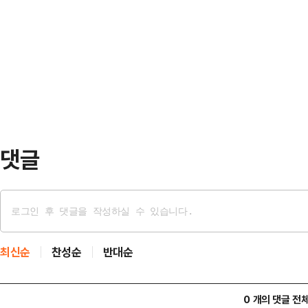
스(NYT)에 따르면 저커버그는 14년
인용품, 콘돔, 카메라, 휴대전화 및
등이 주로 거주하는 미국 캘리포니
중국 온라인 플랫폼을 통해 방송을 
사했다.이때부터 주민들의 삶은 크게
면 출연자들에게 …
주택 이외에도 근처의 주택들을 사들
교수 등 기존 주민들에게 시세의 2배
(약 201억원)를…
댓글
최신순
찬성순
반대순
0 개의 댓글 전