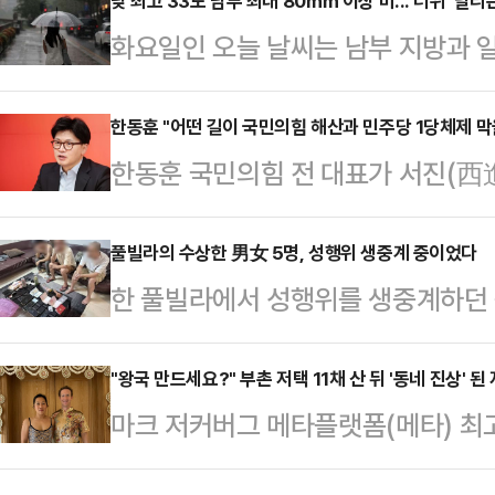
통령이 국론 분열을 초래했다는 이유
낮 최고 33도 남부 최대 80㎜ 이상 비...'더위' 날리
화요일인 오늘 날씨는 남부 지방과 일
이 대통령의 지지율이 떨어지는 등 
어지겠다.기상청은 "정체전선의 영향
감지된다. 하지만 유튜버 전한길 씨
원 중남부와 충청권에 비가 오는 곳이
한동훈 "어떤 길이 국민의힘 해산과 민주당 1당체제 막
우위를 점하기 어려울 것이란 우려도 
한동훈 국민의힘 전 대표가 서진(西
가 내리는 곳이 있겠다"고 예보했다.
문제부터 빨리 풀어야 한다는 목소리
호남에서 보수정치를 하는 이유가 
은 곳 전남 남해안 80mm 이상), 광
국무회의를 열어 …
하기 위한 것임을 강조하며 "어떤 길
풀빌라의 수상한 男女 5명, 성행위 생중계 중이었다
산·경남 20~60mm(많은 곳 경남 
한 풀빌라에서 성행위를 생중계하던 
막을 수 있는 길인지 선택해야 한다"
5~40mm, 제주 10~60mm, 강
체포됐다.지난 7일(현지시간) 태국 
주광역시의 한 호텔에서 열린 김화진
5mm …
국 이민청은 6일 경찰이 파타야의 한
"왕국 만드세요?" 부촌 저택 11채 산 뒤 '동네 진상' 
남의 보수정치인들이 어려움 속에서도
마크 저커버그 메타플랫폼(메타) 최
오스 여성 2명을 체포했다고 밝혔다
선을 견제하겠다는 의지를 보여주는 
이웃들에게 민폐를 끼치고 있다는 폭
추적한 후 현장을 덮쳐 라이브 방송
문"이라고 강조했다.한 전 …