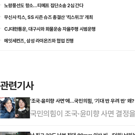
노랑풍선도 항소…티메프 집단소송 2심 간다
무신사 킥스, SS 시즌 슈즈 총결산 '킥스위크' 개최
CJ대한통운, 대구시와 화물운송 자율주행 시범운행
에잇세컨즈, 삼성 라이온즈와 협업 진행
관련기사
'조국·윤미향 사면'에…국민의힘, '기대 반 우려 반' 왜?
국민의힘이 조국·윤미향 사면 결정을
펼치고 있다. 국민 눈높이에 맞지 않