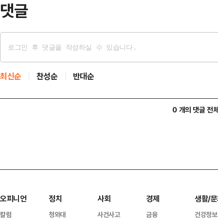
댓글
최신순
찬성순
반대순
0 개의 댓글 전
오피니언
정치
사회
경제
생활/문
칼럼
청와대
사건사고
금융
건강정보