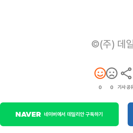
©(주) 데
기사 공
0
0
네이버에서 데일리안 구독하기