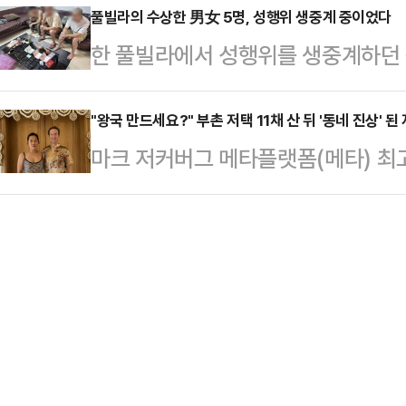
하기 위한 것임을 강조하며 "어떤 길
풀빌라의 수상한 男女 5명, 성행위 생중계 중이었다
산·경남 20~60mm(많은 곳 경남 
한 풀빌라에서 성행위를 생중계하던 
막을 수 있는 길인지 선택해야 한다"
5~40mm, 제주 10~60mm, 강
체포됐다.지난 7일(현지시간) 태국 
주광역시의 한 호텔에서 열린 김화진
5mm …
국 이민청은 6일 경찰이 파타야의 한
"왕국 만드세요?" 부촌 저택 11채 산 뒤 '동네 진상' 
남의 보수정치인들이 어려움 속에서도
마크 저커버그 메타플랫폼(메타) 최
오스 여성 2명을 체포했다고 밝혔다
선을 견제하겠다는 의지를 보여주는 
이웃들에게 민폐를 끼치고 있다는 폭
추적한 후 현장을 덮쳐 라이브 방송
문"이라고 강조했다.한 전 …
스(NYT)에 따르면 저커버그는 14년
인용품, 콘돔, 카메라, 휴대전화 및
등이 주로 거주하는 미국 캘리포니
중국 온라인 플랫폼을 통해 방송을 
사했다.이때부터 주민들의 삶은 크게
면 출연자들에게 …
주택 이외에도 근처의 주택들을 사들
교수 등 기존 주민들에게 시세의 2배
(약 201억원)를…