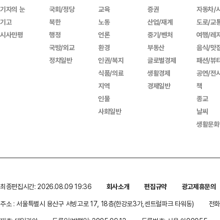
기자의 눈
국회/정당
교육
증권
자동차/
기고
북한
노동
산업/재계
도로/교
시사만평
행정
언론
중기/벤처
여행/레
국방/외교
환경
부동산
음식/맛
정치일반
인권/복지
글로벌경제
패션/뷰
식품/의료
생활경제
공연/전
지역
경제일반
책
인물
종교
사회일반
날씨
생활문화
최종편집시간: 2026.08.09 19:36
회사소개
편집규약
광고제휴문의
주소 : 서울특별시 용산구 서빙고로 17, 18층(한강로3가,센트럴파크 타워동)
전화 