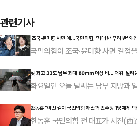
관련기사
'조국·윤미향 사면'에…국민의힘, '기대 반 우려 반' 왜?
국민의힘이 조국·윤미향 사면 결정을
펼치고 있다. 국민 눈높이에 맞지 않
통령이 국론 분열을 초래했다는 이유
낮 최고 33도 남부 최대 80㎜ 이상 비...'더위' 날리
화요일인 오늘 날씨는 남부 지방과 일
이 대통령의 지지율이 떨어지는 등 
어지겠다.기상청은 "정체전선의 영향
감지된다. 하지만 유튜버 전한길 씨
원 중남부와 충청권에 비가 오는 곳이
한동훈 "어떤 길이 국민의힘 해산과 민주당 1당체제 막
우위를 점하기 어려울 것이란 우려도 
한동훈 국민의힘 전 대표가 서진(西
가 내리는 곳이 있겠다"고 예보했다.
문제부터 빨리 풀어야 한다는 목소리
호남에서 보수정치를 하는 이유가 
은 곳 전남 남해안 80mm 이상), 광
국무회의를 열어 …