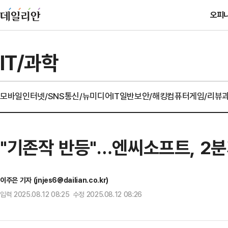
오피
IT/과학
모바일
인터넷/SNS
통신/뉴미디어
IT일반
보안/해킹
컴퓨터
게임/리뷰
"기존작 반등"…엔씨소프트, 2분
이주은 기자 (jnjes6@dailian.co.kr)
입력 2025.08.12 08:25 수정 2025.08.12 08:26