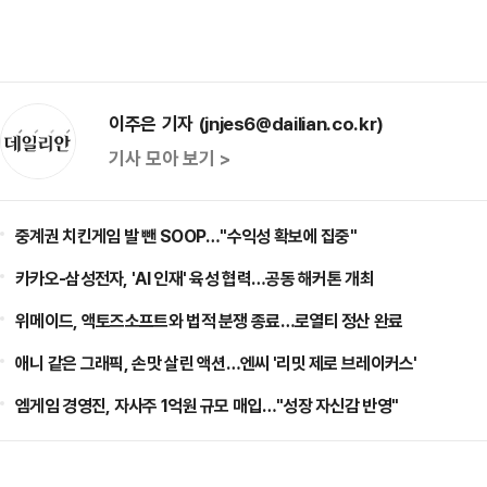
이주은 기자 (jnjes6@dailian.co.kr)
기사 모아 보기 >
중계권 치킨게임 발 뺀 SOOP…"수익성 확보에 집중"
카카오-삼성전자, 'AI 인재' 육성 협력…공동 해커톤 개최
위메이드, 액토즈소프트와 법적 분쟁 종료…로열티 정산 완료
애니 같은 그래픽, 손맛 살린 액션…엔씨 '리밋 제로 브레이커스'
엠게임 경영진, 자사주 1억원 규모 매입…"성장 자신감 반영"