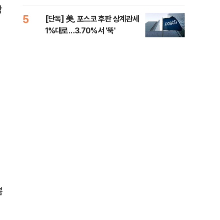
제청하라"
적 
함
5
10
[단독] 美, 포스코 후판 상계관세
네이
1%대로…3.70%서 '뚝'
외연
출(
뽐