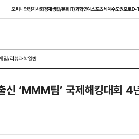
오피니언
정치
사회
경제
생활/문화
IT/과학
연예
스포츠
세계
수도권
포토
D-
게임/리뷰
과학일반
신 ‘MMM팀’ 국제해킹대회 4년