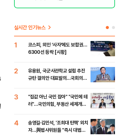
실시간 인기뉴스
1
6
코스피, 외인 ‘사자’에도 보합권…
靑,
6300선 등락 [시황]
점식
고'"
2
7
유용원, 국군사관학교 설립 추진
與김
4
규탄 결의안 대표발의…국회의원
발언
36명 동참
3
8
"집값 아닌 국민 잡아" "국민에 테
"오
러"…국민의힘, 부동산 세제개편
과정
일
안 맹폭
세제
4
9
송영길·김민석, '조희대 탄핵' 외치
"'
자…與법사위원들 "즉시 대법관
공급