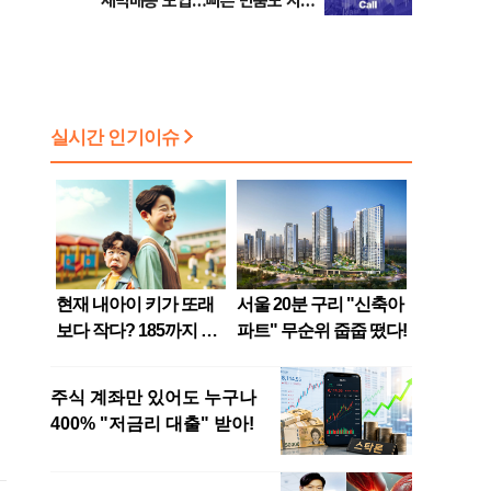
새벽배송 도입…빠른 반품도 지
원"