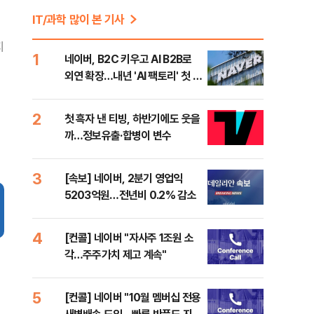
IT/과학 많이 본 기사
지
1
네이버, B2C 키우고 AI B2B로
외연 확장…내년 'AI 팩토리' 첫 매
출(종합)
2
첫 흑자 낸 티빙, 하반기에도 웃을
까…정보유출·합병이 변수
3
[속보] 네이버, 2분기 영업익
5203억원…전년비 0.2% 감소
4
[컨콜] 네이버 "자사주 1조원 소
각…주주가치 제고 계속"
5
[컨콜] 네이버 "10월 멤버십 전용