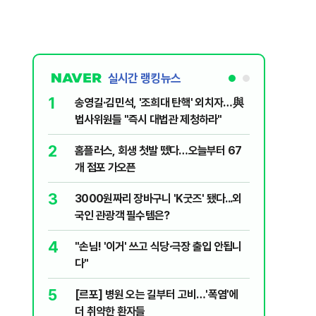
실시간 랭킹뉴스
1
6
송영길·김민석, '조희대 탄핵' 외치자…與
[단독] 
법사위원들 "즉시 대법관 제청하라"
로…3.70
2
7
홈플러스, 회생 첫발 뗐다…오늘부터 67
"집값 아
개 점포 가오픈
민의힘, 
3
8
3000원짜리 장바구니 'K굿즈' 됐다...외
영업정지
국인 관광객 필수템은?
에 5위 
4
9
"손님! '이거' 쓰고 식당·극장 출입 안됩니
"오세훈이
다"
반영"…
5
10
[르포] 병원 오는 길부터 고비…'폭염'에
[코인뉴스
더 취약한 환자들
다…큰 변