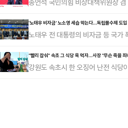
송언석 국민의힘 비상대책위원장 겸 원
오스 여성 2명을 체포했다고 밝혔다
여권이 만료된 사실과 여행지 입국에
절 특별사면 대상자 명단에 조국·윤미
추적한 후 현장을 덮쳐 라이브 방송
다. 이에 비행기를…
범들에게 면죄부를 주고 국론 분열의
'노태우 비자금' 노소영 세습 막는다...독립몰수제 도입
인용품, 콘돔, 카메라, 휴대전화 및
노태우 전 대통령의 비자금 등 국가 
아 순국선열을 모독하는 것"이라고 
중국 온라인 플랫폼을 통해 방송을 
수·환수할 수 있도록 하는 독립몰수
에서 열린 비상대책위원회의에서 조국
면 출연자들에게 …
상 기소가 불가능한 경우 범죄수익 
"빨리 잡숴" 속초 그 식당 욕 먹자…사장 "무슨 죽을 죄
의 사면 가능성이 거론되는 것에 대해
강원도 속초시 한 오징어 난전 식당
서기 위해서다.박재평 충북대 법학전
사람 한없이 감싸기식 사면으로 (광
받자 식당 측이 영상을 공개한 유튜
의원회관에서 열린 '국가폭력범죄를 
고 있다"며 이같…
졌다.지난 7일 유튜브 채널 '김술포
회'에 발제자로 나서 "현행 형법은 
오징어 난전 식당 사장의 자녀 B씨로
형'으로 규정하고 있어, 기소 자체가
머니 응대가 충분히 기분 나쁘셨을 것
근본적인 한계를 내포하고…
없도록 손님 응대에 더 신경 쓰겠다