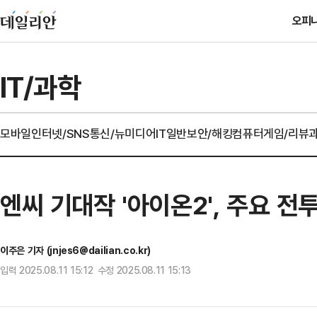
오피
IT/과학
모바일
인터넷/SNS
통신/뉴미디어
IT일반
보안/해킹
컴퓨터
게임/리뷰
엔씨 기대작 '아이온2', 주요 
이주은 기자 (jnjes6@dailian.co.kr)
입력 2025.08.11 15:12 수정 2025.08.11 15:13