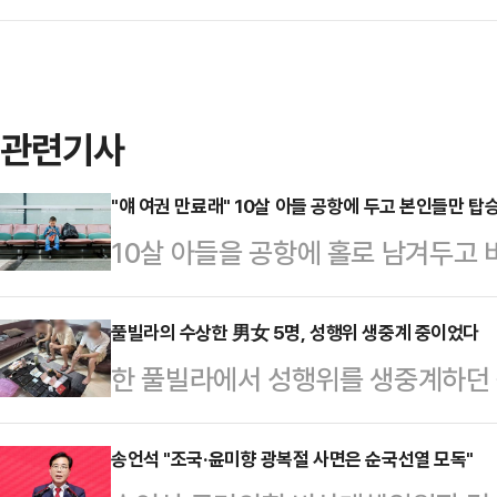
관련기사
"얘 여권 만료래" 10살 아들 공항에 두고 본인들만 탑
10살 아들을 공항에 홀로 남겨두고 
을 일으키고 있다.9일(현지시간) U
바르셀로나 엘프라트 공항 터미널에서
풀빌라의 수상한 男女 5명, 성행위 생중계 중이었다
한 풀빌라에서 성행위를 생중계하던 
아들을 공항에 남겨두고 비행기에 탑
체포됐다.지난 7일(현지시간) 태국 
혼자 있다가 공항 직원에게 목격됐고,
국 이민청은 6일 경찰이 파타야의 한
송언석 "조국·윤미향 광복절 사면은 순국선열 모독"
면서 해당 사건이 알려지게 됐다.이