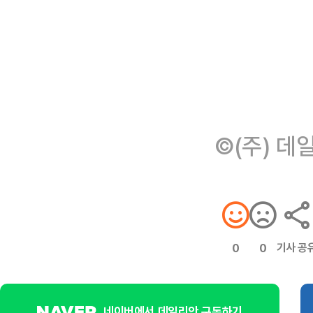
©(주) 데
기사 공
0
0
네이버에서 데일리안 구독하기