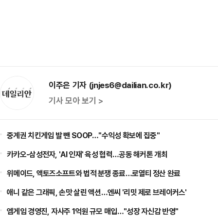
이주은 기자 (jnjes6@dailian.co.kr)
기사 모아 보기 >
중계권 치킨게임 발 뺀 SOOP…"수익성 확보에 집중"
카카오-삼성전자, 'AI 인재' 육성 협력…공동 해커톤 개최
위메이드, 액토즈소프트와 법적 분쟁 종료…로열티 정산 완료
애니 같은 그래픽, 손맛 살린 액션…엔씨 '리밋 제로 브레이커스'
엠게임 경영진, 자사주 1억원 규모 매입…"성장 자신감 반영"