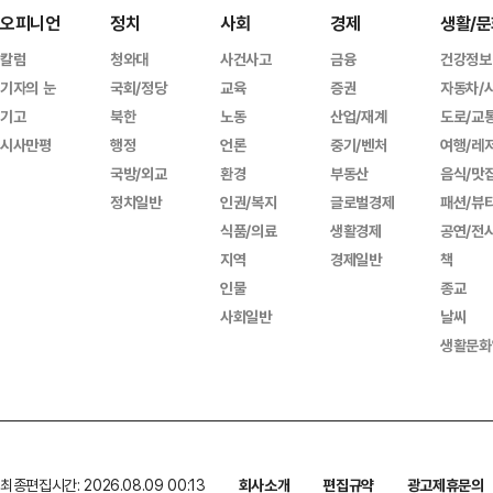
오피니언
정치
사회
경제
생활/문
칼럼
청와대
사건사고
금융
건강정보
기자의 눈
국회/정당
교육
증권
자동차/
기고
북한
노동
산업/재계
도로/교
시사만평
행정
언론
중기/벤처
여행/레
국방/외교
환경
부동산
음식/맛
정치일반
인권/복지
글로벌경제
패션/뷰
식품/의료
생활경제
공연/전
지역
경제일반
책
인물
종교
사회일반
날씨
생활문화
최종편집시간: 2026.08.09 00:13
회사소개
편집규약
광고제휴문의