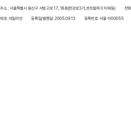
주소 : 서울특별시 용산구 서빙고로 17, 18층(한강로3가,센트럴파크 타워동)
전화 
제호: 데일리안
등록일/발행일: 2005.09.13
등록번호: 서울 아00055