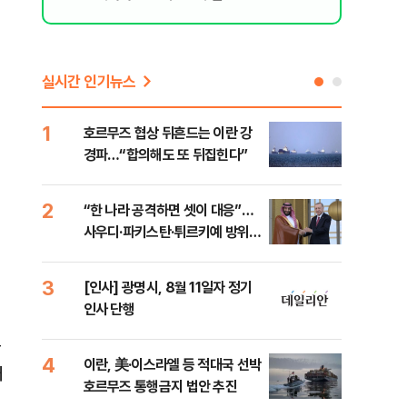
실시간 인기뉴스
1
6
호르무즈 협상 뒤흔드는 이란 강
美 
경파…“합의해도 또 뒤집힌다”
일자
2
7
“한 나라 공격하면 셋이 대응”…
"실
사우디·파키스탄·튀르키예 방위동
투협
맹 출범
분석
3
8
[인사] 광명시, 8월 11일자 정기
北 
인사 단행
미일
다”
올
4
9
이란, 美·이스라엘 등 적대국 선박
[데
대
호르무즈 통행금지 법안 추진
켜진