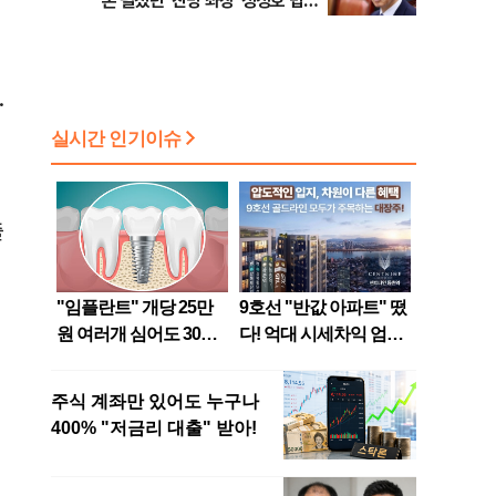
론 펼쳤던 '친명 좌장' 정성호 법무
부 장관 [뉴스속인물]
.
연
줄