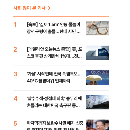
사회 많이 본 기사
1
[속보] '길이 1.5m' 안동 물놀이
장서 구렁이 출몰…한때 시민 대
피 소동
2
[데일리안 오늘뉴스 종합] 美, 포
스코 후판 상계관세 1%대…천하
람, 의원 최초 논산훈련소 2박3일
'입소'
3
‘가을’ 시작인데 전국 폭염특보…
40℃ 불볕더위 언제까지
4
'압수수색·성접대 의혹' 송두리째
흔들리는 대한민국 축구판 등
[8/7(금) 데일리안 출근길 뉴스]
5
마지막까지 보완수사권 폐지 신중