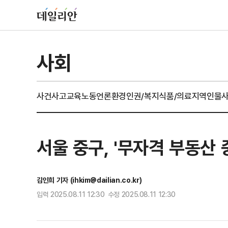
사회
사건사고
교육
노동
언론
환경
인권/복지
식품/의료
지역
인물
서울 중구, '무자격 부동산
김인희 기자 (ihkim@dailian.co.kr)
입력 2025.08.11 12:30 수정 2025.08.11 12:30