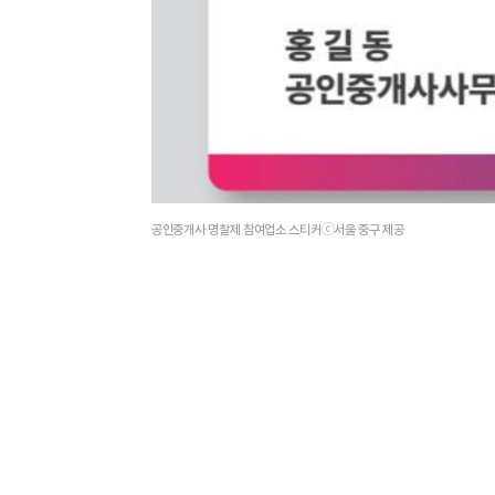
공인중개사 명찰제 참여업소 스티커ⓒ서울 중구 제공