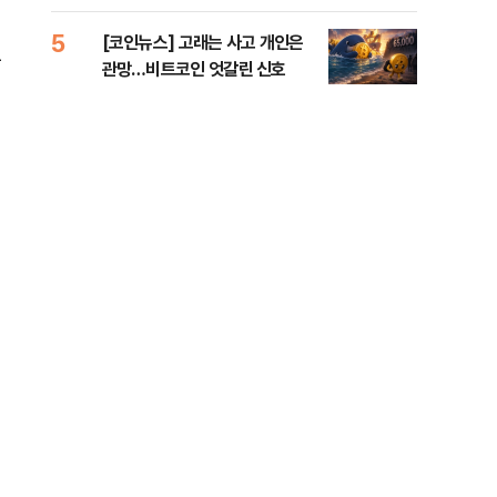
오른
5
10
[코인뉴스] 고래는 사고 개인은
“우
는
관망…비트코인 엇갈린 신호
러…
신