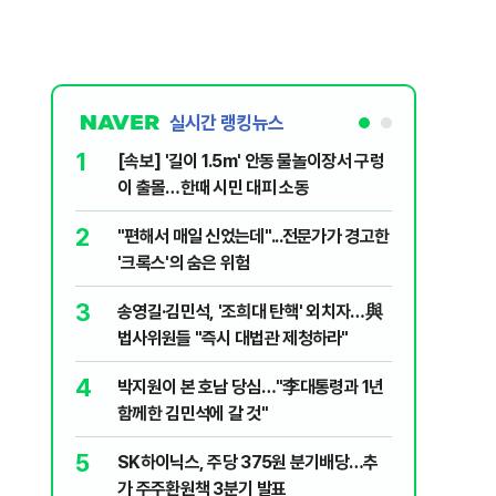
실시간 랭킹뉴스
1
6
[속보] '길이 1.5m' 안동 물놀이장서 구렁
'국장만 
이 출몰…한때 시민 대피 소동
'부글부글
2
7
"편해서 매일 신었는데"...전문가가 경고한
“우크라
'크록스'의 숨은 위험
유 3만t
3
8
송영길·김민석, '조희대 탄핵' 외치자…與
정청래 "
법사위원들 "즉시 대법관 제청하라"
민석 "자
4
9
박지원이 본 호남 당심…"李대통령과 1년
이란, 美
함께한 김민석에 갈 것"
즈 통행금
5
10
SK하이닉스, 주당 375원 분기배당…추
[데일리 
가 주주환원책 3분기 발표
민...홈