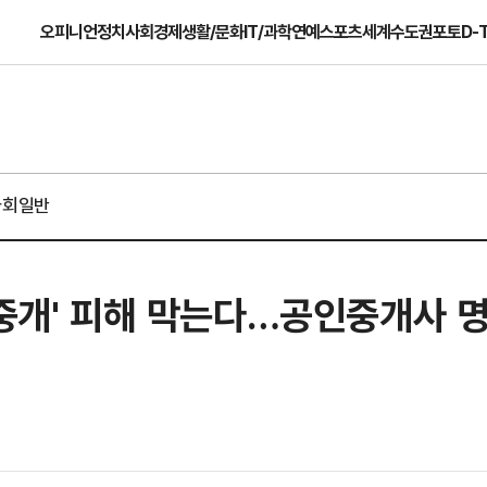
오피니언
정치
사회
경제
생활/문화
IT/과학
연예
스포츠
세계
수도권
포토
D-
사회일반
 중개' 피해 막는다…공인중개사 