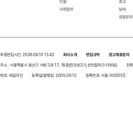
인물
종교
사회일반
날씨
생활문화
최종편집시간: 2026.08.10 13:42
회사소개
편집규약
광고제휴문의
주소 : 서울특별시 용산구 서빙고로 17, 18층(한강로3가,센트럴파크 타워동)
전화 
제호: 데일리안
등록일/발행일: 2005.09.13
등록번호: 서울 아00055