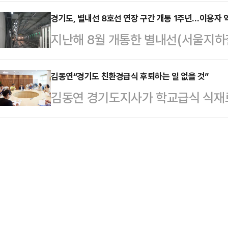
지식 숏폼 공모전’을 시행 하기로 하
△인사·노무 △세무·회계 △국내외 
사업 시…
번 공모전은 전 국민을 대상으로 경제
경기도, 별내선 8호선 연장 구간 개통 1주년…이용자 
분야에서 기업이 마주하는 애로를 
지난해 8월 개통한 별내선(서울지하철
한 콘텐츠를 통해 생활 속 경제 정보
결 방안을 제시하는 역할을 수행한다
까지 30% 증가한 것으로 나타났다
다.‘일상 속 경제, 모두의 이야기’를
11일부터 신청 가능하다. …
역까지 운행하는 별내선 가운데 경기
김동연“경기도 친환경급식 후퇴하는 일 없을 것”
숏폼(Short-form) 영상 콘텐츠
김동연 경기도지사가 학교급식 식재
원역, 구리역, 동구릉역, 다산역, 별
램 릴스, 틱톡 채널을 보유한 국민 
청과 시민사회단체 공동대책위원회의 
달간 약 6만4000명에서 올해 6월 
수…
태희 교육감에 전화를 걸어 경기도는
다.가장 승객이 증가한 곳은 환승역인
을 분명히 밝혔으며, 학교급식 식재료
으로 집계 됐다.경의중앙선과 환승 
다. 공동대책위원회와 함께 하겠다는 
균 1만18…
경기도교육청 앞에서 열린 ‘경기도
침’ 규탄대회에 함께 해 공동대책위