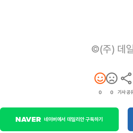
©(주) 데
기사 공
0
0
네이버에서 데일리안 구독하기