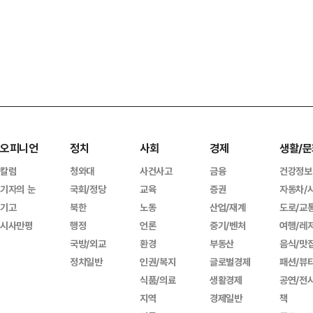
오피니언
정치
사회
경제
생활/문
칼럼
청와대
사건사고
금융
건강정보
기자의 눈
국회/정당
교육
증권
자동차/
기고
북한
노동
산업/재계
도로/교
시사만평
행정
언론
중기/벤처
여행/레
국방/외교
환경
부동산
음식/맛
정치일반
인권/복지
글로벌경제
패션/뷰
식품/의료
생활경제
공연/전
지역
경제일반
책