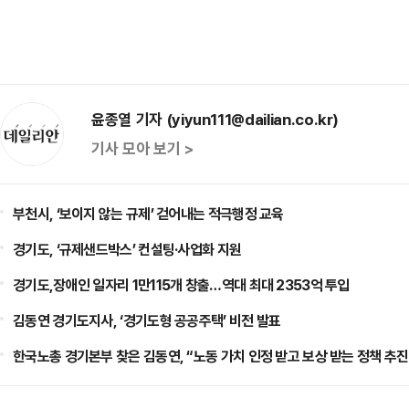
윤종열 기자 (yiyun111@dailian.co.kr)
기사 모아 보기 >
부천시, ‘보이지 않는 규제’ 걷어내는 적극행정 교육
경기도, ‘규제샌드박스’ 컨설팅·사업화 지원
경기도,장애인 일자리 1만115개 창출…역대 최대 2353억 투입
김동연 경기도지사, ‘경기도형 공공주택’ 비전 발표
한국노총 경기본부 찾은 김동연, “노동 가치 인정 받고 보상 받는 정책 추진