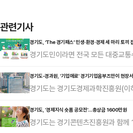
관련기사
경기도, ‘The 경기패스’ 민생·환경·경제 세 마리 토끼 
경기도민이라면 전국 모든 대중교통수
기패스’가 교통비를 도민에게 약 30
통 이용으로 소나무 1100만 그루 
경기도-경과원, '기업애로' 경기기업옴부즈만이 현장서
경기도는 경기도경제과학진흥원(이하
여가 소비 1000억원을 창출하며 
한 애로사항을 해결하기 위해 민간전
다.11일 경기도에 따르면 경기연구원
촉해 기업애로 현장 컨설팅 사업을
경기도, '경제지식 숏폼 공모전'…총상금 1600만원
행에 따른 사회·경제적 효과’ 보고서
경기도는 경기콘텐츠진흥원과 함께 1
△경영일반 △자금·금융 △R&D·디
터 7월까지 단기정책연구과제로 마련됐