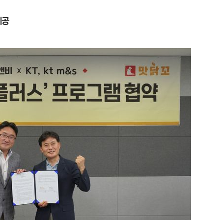
제공
1
“다시 시청으로” 김선태에게 
충주시장의 재치 있는 제안…추
개
2
"숙련된 모습" 통영 60대女 
제로 갈 가능성 있나…범인의 
3
1236회 로또 1등 당첨번호
'12·18·21·29·34·38'번…
어디?
4
"출근길에 우연히 복권 샀는데…
원 당첨자 사연은?
5
경찰, 드라마 '김부장' 제작사
자본시장법 위반 의혹