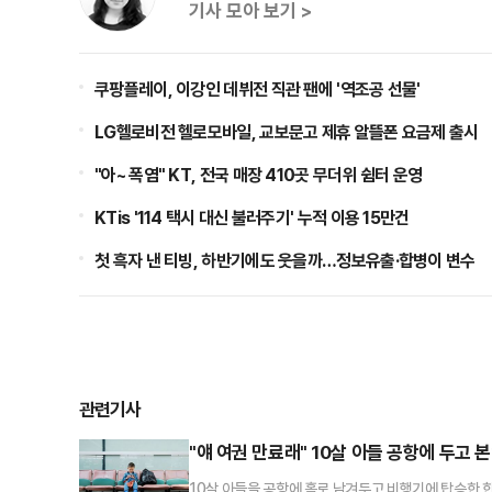
기사 모아 보기 >
쿠팡플레이, 이강인 데뷔전 직관 팬에 '역조공 선물'
LG헬로비전 헬로모바일, 교보문고 제휴 알뜰폰 요금제 출시
"아~ 폭염" KT, 전국 매장 410곳 무더위 쉼터 운영
KTis '114 택시 대신 불러주기' 누적 이용 15만건
첫 흑자 낸 티빙, 하반기에도 웃을까…정보유출·합병이 변수
관련기사
"얘 여권 만료래" 10살 아들 공항에 두고
10살 아들을 공항에 홀로 남겨두고 비행기에 탑승한 한