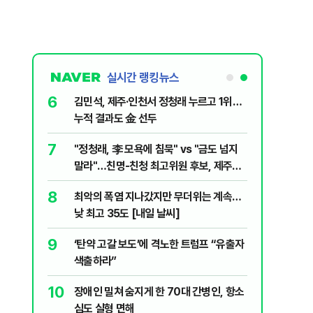
실시간 랭킹뉴스
6
전한 40세
김민석, 제주·인천서 정청래 누르고 1위…
천 2000
누적 결과도 金 선두
7
살인사건, 미
"정청래, 李 모욕에 침묵" vs "금도 넘지
실체는?
말라"…친명-친청 최고위원 후보, 제주서
격돌
8
최악의 폭염 지나갔지만 무더위는 계속…
1등 당첨지역
낮 최고 35도 [내일 날씨]
9
" 1등 5억
‘탄약 고갈 보도’에 격노한 트럼프 “유출자
색출하라”
10
 회장 수사…
장애인 밀쳐 숨지게 한 70대 간병인, 항소
심도 실형 면해