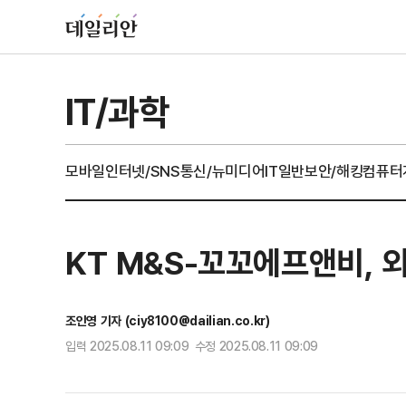
IT/과학
모바일
인터넷/SNS
통신/뉴미디어
IT일반
보안/해킹
컴퓨터
KT M&S-꼬꼬에프앤비, 
조인영 기자 (ciy8100@dailian.co.kr)
입력 2025.08.11 09:09 수정 2025.08.11 09:09