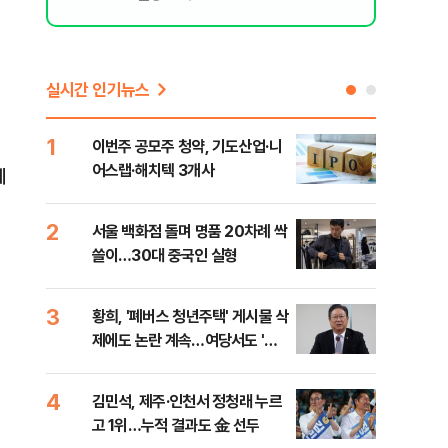
실시간 인기뉴스
1
6
이번주 공모주 청약, 기도산업·니
李,
어스랩·해치텍 3개사
국민
체
李 
2
7
서울 백화점 돌며 명품 20차례 싹
[단
쓸이…30대 중국인 실형
1%
3
8
황희, '폐버스 청년주택' 게시물 삭
정청
제에도 논란 계속…여당서도 '내
판"
로남불' 비판
민석
4
9
김민석, 제주·인천서 정청래 누르
[속
고 1위…누적 결과도 金 선두
선거