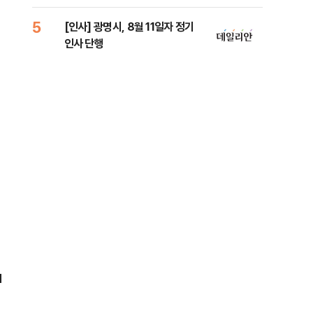
리
5
10
[인사] 광명시, 8월 11일자 정기
"정
인사 단행
도 
원 
I