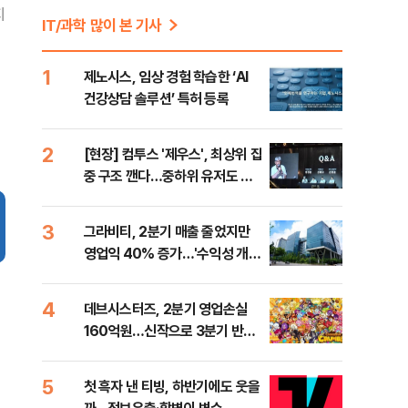
지
IT/과학 많이 본 기사
1
제노시스, 임상 경험 학습한 ‘AI
건강상담 솔루션’ 특허 등록
2
[현장] 컴투스 '제우스', 최상위 집
중 구조 깬다…중하위 유저도 품
는 MMORPG
3
그라비티, 2분기 매출 줄었지만
영업익 40% 증가…'수익성 개
선'
4
데브시스터즈, 2분기 영업손실
160억원…신작으로 3분기 반등
노린다
5
첫 흑자 낸 티빙, 하반기에도 웃을