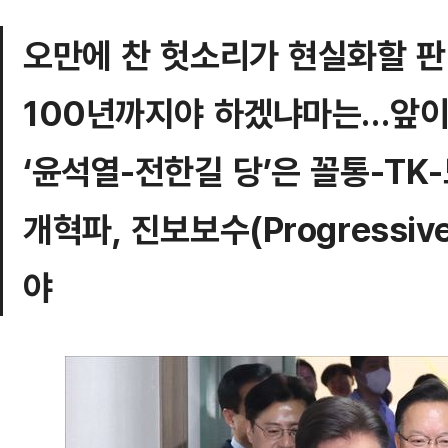
오만에 찬 헛소리가 현실화할 판..
100년까지야 하겠냐마는…앞이
‘윤석열-전한길 당’은 꼴통-T
개혁파, 진보보수(Progressive
야