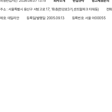
최종편집시간: 2026.08.07 13:15
회사소개
편집규약
광고제휴문의
주소 : 서울특별시 용산구 서빙고로 17, 18층(한강로3가,센트럴파크 타워동)
전화 
제호: 데일리안
등록일/발행일: 2005.09.13
등록번호: 서울 아00055