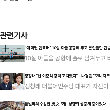
관련기사
"얘 여권 만료래" 10살 아들 공항에 두고 본인들만 탑
10살 아들을 공항에 홀로 남겨두고 
을 일으키고 있다.9일(현지시간) U
바르셀로나 엘프라트 공항 터미널에서
정청래 "난 이춘석 강력 조치했다"…나경원 "꼬리 자르
정청래 더불어민주당 대표가 자신이 
아들을 공항에 남겨두고 비행기에 탑
의원에 대해 강력한 조치를 내렸다며,
혼자 있다가 공항 직원에게 목격됐고,
해결할 것을 촉구했다. 아울러 내
풀빌라의 수상한 男女 5명, 성행위 생중계 중이었다
면서 해당 사건이 알려지게 됐다.이