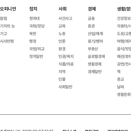
오피니언
정치
사회
경제
생활/문
칼럼
청와대
사건사고
금융
건강정보
기자의 눈
국회/정당
교육
증권
자동차/
기고
북한
노동
산업/재계
도로/교
시사만평
행정
언론
중기/벤처
여행/레
국방/외교
환경
부동산
음식/맛
정치일반
인권/복지
글로벌경제
패션/뷰
식품/의료
생활경제
공연/전
지역
경제일반
책
인물
종교
사회일반
날씨
생활문화