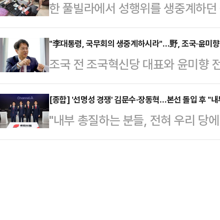
한 풀빌라에서 성행위를 생중계하던 
구 통진당 사례에 비춰봤을 때, 국민
여권이 만료된 사실과 여행지 입국에
체포됐다.지난 7일(현지시간) 태국 
보다 더 중하다고 지적했다.이에 대
다. 이에 비행기를…
국 이민청은 6일 경찰이 파타야의 한
"李대통령, 국무회의 생중계하시라"…野, 조국·윤미향
의원에 대한 조치는 '꼬리 자르기'에
조국 전 조국혁신당 대표와 윤미향 전
오스 여성 2명을 체포했다고 밝혔다
의힘에 갖다붙이는 것은 궤변이라고 
오는 11일 임시 국무회의에서 결정
추적한 후 현장을 덮쳐 라이브 방송
도 계엄에 반대하…
있다. 국민의힘은 과거 이재명 대통
[종합] '선명성 경쟁' 김문수·장동혁…본선 돌입 후 "
인용품, 콘돔, 카메라, 휴대전화 및
"내부 총질하는 분들, 전혀 우리 당
이번 사면안을 심의·의결할 임시 
중국 온라인 플랫폼을 통해 방송을 
느냐." (장동혁 후보)"무조건 잘라
했다.정광재 국민의힘 대변인은 10
면 출연자들에게 …
을 하고 당헌당규상 문제가 있는 부분
무슨 이유로 두 사람의 사면에 찬성했
오는 8·22 국민의힘 전당대회를 앞
고 있는지 알 권리가 있다"며 "지난
후보들이 보인 모습 중 하나는 '같은 
이번에도 못할 이유…
계엄과 탄핵, 극우 논란 등을 두고 