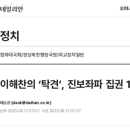
오피
정치
청와대
국회/정당
북한
행정
국방/외교
정치일반
이해찬의 ‘탁견’, 진보좌파 집권 
데스크 (desk@dailian.co.kr)
입력 2025.08.11 07:07 수정 2025.08.11 07:07