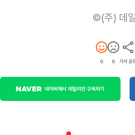
©(주) 데
기사 공
0
0
네이버에서 데일리안 구독하기