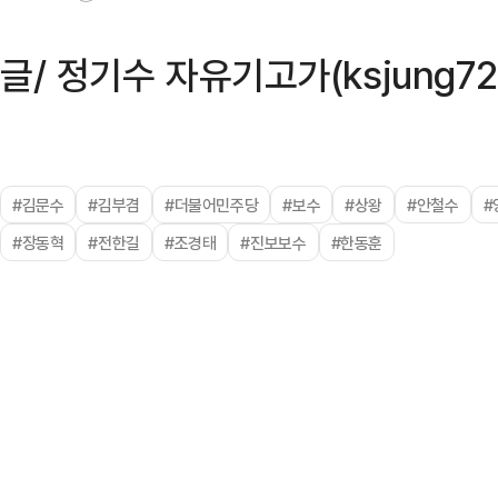
글/ 정기수 자유기고가(ksjung72
#김문수
#김부겸
#더불어민주당
#보수
#상왕
#안철수
#
#장동혁
#전한길
#조경태
#진보보수
#한동훈