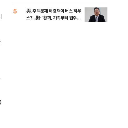
다
민
5
10
與, 주택문제 해결책이 버스 하우
SK
시
스?…野 "황희, 가족부터 입주해
당…
라"
사
있
육