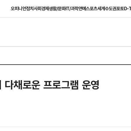
오피니언
정치
사회
경제
생활/문화
IT/과학
연예
스포츠
세계
수도권
포토
D-
'에서 다채로운 프로그램 운영