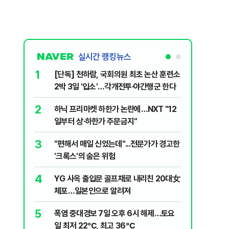
실시간 랭킹뉴스
1
6
[단독] 천하람, 국회의원 최초 논산 훈련소
송영길·김
2박 3일 '입소'…각개전투·야간행군 한다
법사위원들
2
7
하닉 프리마켓 하한가 논란에…NXT "12
"탕탕탕"
일부터 상·하한가 주문금지"
용의자 포
3
8
"편해서 매일 신었는데"...전문가가 경고한
전당대회 
'크록스'의 숨은 위험
만명 개
4
9
YG 사옥 출입문 골프채로 내리친 20대女
"우리가 
체포…일본인으로 알려져
다" 허지
5
10
폭염 중대경보 7일 오후 6시 해제…토요
[단독 인
일 최저 22℃, 최고 36℃
된 C교수