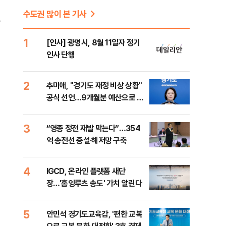
수도권 많이 본 기사
응
1
[인사] 광명시, 8월 11일자 정기
인사 단행
2
추미애, "경기도 재정 비상 상황"
공식 선언…9개월분 예산으로 민
생사업 중단
3
“영종 정전 재발 막는다”…354
억 송전선 증설·해저망 구축
4
IGCD, 온라인 플랫폼 새단
장…'홈잉루츠 송도' 가치 알린다
5
안민석 경기도교육감, '편한 교복