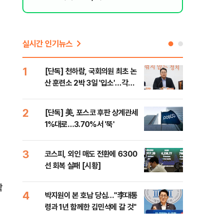
된 행위"
실시간 인기뉴스
1
6
[단독] 천하람, 국회의원 최초 논
韓·
산 훈련소 2박 3일 '입소'…각개
처음
전투·야간행군 한다
2
7
[단독] 美, 포스코 후판 상계관세
2개
1%대로…3.70%서 '뚝'
케미
(종
3
8
코스피, 외인 매도 전환에 6300
폭염
선 회복 실패 [시황]
제…
36
박
4
9
박지원이 본 호남 당심…"李대통
[데
령과 1년 함께한 김민석에 갈 것"
원이