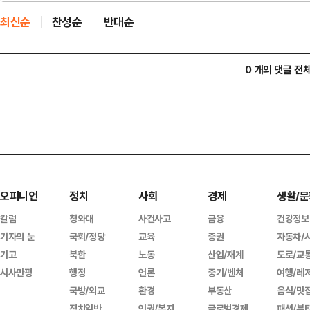
최신순
찬성순
반대순
0 개의 댓글 전
오피니언
정치
사회
경제
생활/문
칼럼
청와대
사건사고
금융
건강정보
기자의 눈
국회/정당
교육
증권
자동차/
기고
북한
노동
산업/재계
도로/교
시사만평
행정
언론
중기/벤처
여행/레
국방/외교
환경
부동산
음식/맛
정치일반
인권/복지
글로벌경제
패션/뷰