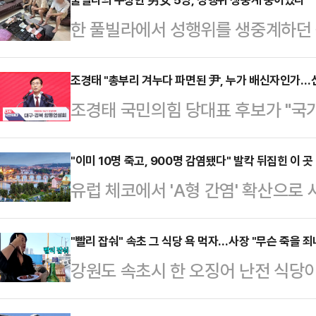
한 풀빌라에서 성행위를 생중계하던 
체포됐다.지난 7일(현지시간) 태국 
국 이민청은 6일 경찰이 파타야의 한
조경태 "총부리 겨누다 파면된 尹, 누가 배신자인가…
조경태 국민의힘 당대표 후보가 "국
오스 여성 2명을 체포했다고 밝혔다
파면된 자, 정통보수를 말아 먹은 자
추적한 후 현장을 덮쳐 라이브 방송
뜨리는 자, 그들이 배신자지 누가 
"이미 10명 죽고, 900명 감염됐다" 발칵 뒤집힌 이 곳
인용품, 콘돔, 카메라, 휴대전화 및
유럽 체코에서 'A형 간염' 확산으로 
그의 지지 세력 '윤어게인'을 직격했
중국 온라인 플랫폼을 통해 방송을 
염자가 발생했다.7일(현지시간) 영국
계엄의 잘못을 온 국민과 함께 지적
면 출연자들에게 …
따르면 지난달 21일 기준 A형 간염
"빨리 잡숴" 속초 그 식당 욕 먹자…사장 "무슨 죽을 죄
게 배신자인가"라며 "피고인 윤석열
강원도 속초시 한 오징어 난전 식당
다. 이 가운데 10명은 A형 간염으로
의 배신자"라고 일침했다.조 후보는 
받자 식당 측이 영상을 공개한 유튜
450명의 거의 두 배에 해당하는 수치
민주주의를 지켜낸 …