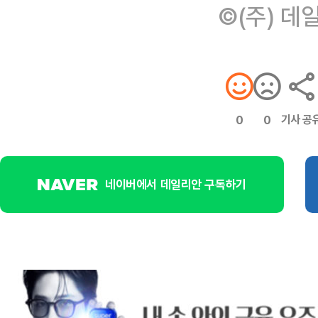
©(주) 데
기사 공
0
0
네이버에서 데일리안 구독하기