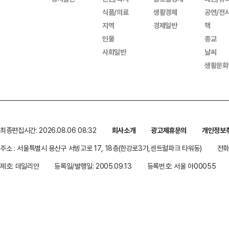
식품/의료
생활경제
공연/전
지역
경제일반
책
인물
종교
사회일반
날씨
생활문화
최종편집시간: 2026.08.06 08:32
회사소개
광고제휴문의
개인정보
주소 : 서울특별시 용산구 서빙고로 17, 18층(한강로3가,센트럴파크 타워동)
전화 
제호: 데일리안
등록일/발행일: 2005.09.13
등록번호: 서울 아00055