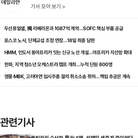
기사 모아 보기 >
두산퓨얼셀, 獨 리베리온과 1087억 계약…SOFC 핵심 부품 공급
포스코 노사, 단체교섭 조정 연장…18일 최종 담판
HMM, 인도서 동아프리카 잇는 신규 노선 개설…아프리카 지선망 확대
한화, 지역 청소년 오케스트라 캠프 개최…누적 단원 800명
영풍·MBK, 고려아연 임시주총 결의 취소소송 취하…책임 추궁은 계속
관련기사
풀빌라의 수상한 男女 5명, 성행위 생중계 중이었다