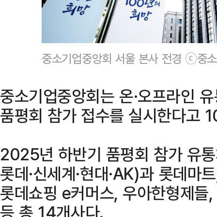
중소기업중앙회 서울 본사 전경 ⓒ중
중소기업중앙회는 온·오프라인 유
품평회 참가 접수를 실시한다고 1
2025년 하반기 품평회 참가 유
롯데·신세계·현대·AK)과 롯데마트,
롯데쇼핑 e커머스, 우아한형제들,
등 총 14개사다.