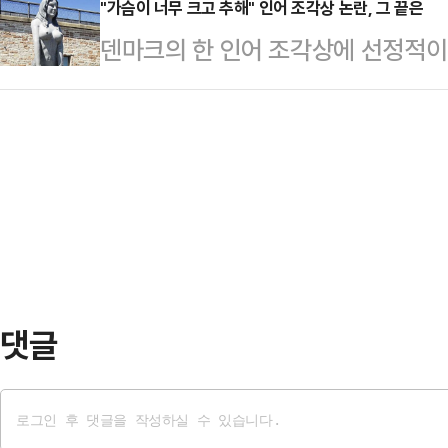
졌다.지난 7일 유튜브 채널 '김술포
"가슴이 너무 크고 추해" 인어 조각상 논란, 그 끝은
636명에 불과했던 것과 비교하면 
덴마크의 한 인어 조각상에 선정적
오징어 난전 식당 사장의 자녀 B씨로
맞댄 오스트리아·헝가리·슬로바키아
다.4일(현지시간) 영국 가디언에 
머니 응대가 충분히 기분 나쁘셨을 것
센터…
근 '드라고르 요새' 앞에 설치된 '큰
없도록 손님 응대에 더 신경 쓰겠다
인 요새와 어울리지 않는다는 이유를
유튜브에 제 모습이나 부모님 가게가 
는 이 조각상은 코펜하겐 해변의 바
올라왔…
는 달리 가슴 부분이 강조돼 있어 
리티켄의 미술 평론가 마티아스 크리
라고 지적했다.성직자 …
댓글