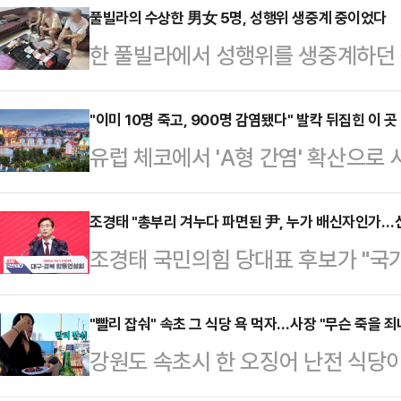
풀빌라의 수상한 男女 5명, 성행위 생중계 중이었다
한 풀빌라에서 성행위를 생중계하던 
체포됐다.지난 7일(현지시간) 태국 
국 이민청은 6일 경찰이 파타야의 한
"이미 10명 죽고, 900명 감염됐다" 발칵 뒤집힌 이 곳
유럽 체코에서 'A형 간염' 확산으로 
오스 여성 2명을 체포했다고 밝혔다
염자가 발생했다.7일(현지시간) 영국
추적한 후 현장을 덮쳐 라이브 방송
따르면 지난달 21일 기준 A형 간염
조경태 "총부리 겨누다 파면된 尹, 누가 배신자인가…
인용품, 콘돔, 카메라, 휴대전화 및
조경태 국민의힘 당대표 후보가 "국
다. 이 가운데 10명은 A형 간염으로
중국 온라인 플랫폼을 통해 방송을 
파면된 자, 정통보수를 말아 먹은 자
450명의 거의 두 배에 해당하는 수치
면 출연자들에게 …
뜨리는 자, 그들이 배신자지 누가 
"빨리 잡숴" 속초 그 식당 욕 먹자…사장 "무슨 죽을 죄
636명에 불과했던 것과 비교하면 
강원도 속초시 한 오징어 난전 식당
그의 지지 세력 '윤어게인'을 직격했
맞댄 오스트리아·헝가리·슬로바키아
받자 식당 측이 영상을 공개한 유튜
계엄의 잘못을 온 국민과 함께 지적