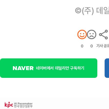
©(주) 데
기사 공
0
0
네이버에서 데일리안 구독하기