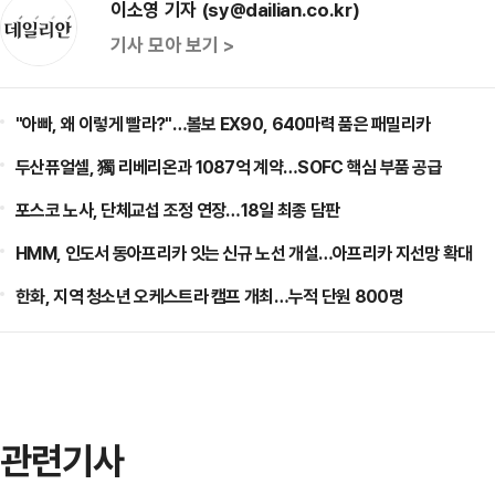
이소영 기자 (sy@dailian.co.kr)
기사 모아 보기 >
"아빠, 왜 이렇게 빨라?"…볼보 EX90, 640마력 품은 패밀리카
두산퓨얼셀, 獨 리베리온과 1087억 계약…SOFC 핵심 부품 공급
포스코 노사, 단체교섭 조정 연장…18일 최종 담판
HMM, 인도서 동아프리카 잇는 신규 노선 개설…아프리카 지선망 확대
한화, 지역 청소년 오케스트라 캠프 개최…누적 단원 800명
관련기사