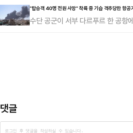
센터…
졌다.지난 7일 유튜브 채널 '김술포
"탑승객 40명 전원 사망" 착륙 중 기습 격추당한 항공
게 배신자인가"라며 "피고인 윤석열
수단 공군이 서부 다르푸르 한 공항
오징어 난전 식당 사장의 자녀 B씨로
의 배신자"라고 일침했다.조 후보는 
를 격추해 탑승자 40명 전원이 사망
머니 응대가 충분히 기분 나쁘셨을 것
민주주의를 지켜낸 …
신속지원군(RSF)의 콜롬비아 용병이
없도록 손님 응대에 더 신경 쓰겠다
등 외신이 7일(현지시간) 수단 국영
유튜브에 제 모습이나 부모님 가게가 
전날 서부 다르푸르주 니얄라 국제공
올라왔…
공항에 착륙하던 UAE 항공기가 완
다.국영TV는 "이 항공기가 반군에 
프 지역의 한 …
댓글