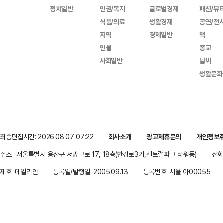
정치일반
인권/복지
글로벌경제
패션/뷰
식품/의료
생활경제
공연/전
지역
경제일반
책
인물
종교
사회일반
날씨
생활문화
최종편집시간: 2026.08.07 07:22
회사소개
광고제휴문의
개인정보
주소 : 서울특별시 용산구 서빙고로 17, 18층(한강로3가,센트럴파크 타워동)
전화 
제호: 데일리안
등록일/발행일: 2005.09.13
등록번호: 서울 아00055