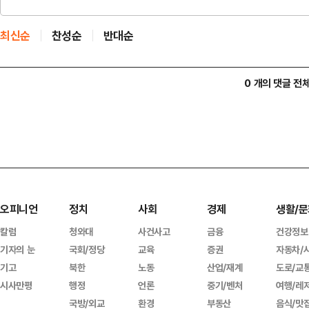
최신순
찬성순
반대순
0 개의 댓글 전
오피니언
정치
사회
경제
생활/문
칼럼
청와대
사건사고
금융
건강정보
기자의 눈
국회/정당
교육
증권
자동차/
기고
북한
노동
산업/재계
도로/교
시사만평
행정
언론
중기/벤처
여행/레
국방/외교
환경
부동산
음식/맛