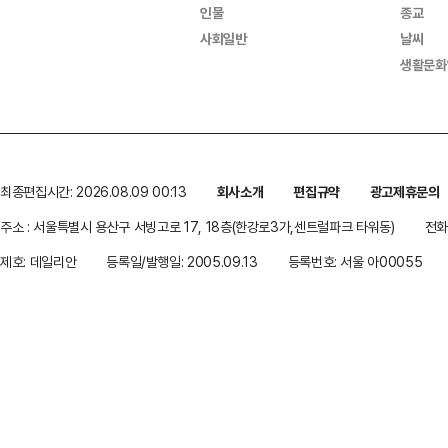
인물
종교
사회일반
날씨
생활문화
최종편집시간: 2026.08.09 00:13
회사소개
편집규약
광고제휴문의
주소 : 서울특별시 용산구 서빙고로 17, 18층(한강로3가,센트럴파크 타워동)
전화 
제호: 데일리안
등록일/발행일: 2005.09.13
등록번호: 서울 아00055