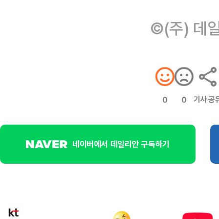
©(주) 데
기사 공
0
0
네이버에서 데일리안 구독하기