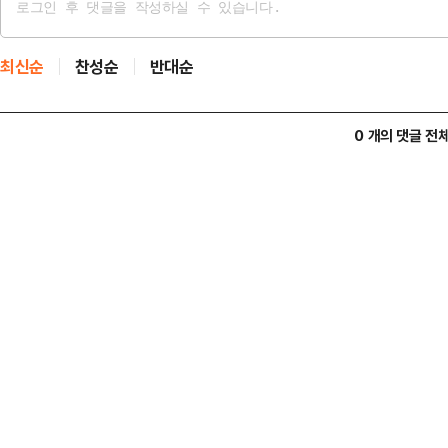
최신순
찬성순
반대순
0 개의 댓글 전