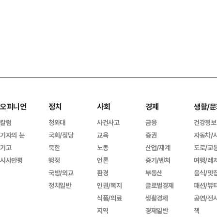
오피니언
정치
사회
경제
생활/문
칼럼
청와대
사건사고
금융
건강정보
기자의 눈
국회/정당
교육
증권
자동차/
기고
북한
노동
산업/재계
도로/교
시사만평
행정
언론
중기/벤처
여행/레
국방/외교
환경
부동산
음식/맛
정치일반
인권/복지
글로벌경제
패션/뷰
식품/의료
생활경제
공연/전
지역
경제일반
책