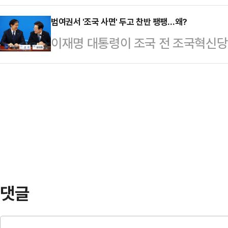
되자 해당 사건이 현지에서 큰 주목을
진 이른바 '손흥민 우산 논란'과 그 
시도당에서는 전당대…
면 일본 지바현 후나바시시에 거주하는
범여권서 '조국 사면' 두고 찬반 팽팽…왜?
이번 논란은 지난 3일 서울월드컵경
이재명 대통령이 조국 전 조국혁신당 
하려고 한 혐의(살인미수)로 경찰에 
선경기를 마친 손흥민이 빗속에서 인
불어민주당을 비롯한 범여권에선 '조국
주택에서 일어났다. 경찰 조사에 따르
터뷰 모습과…
위기다.8일 정치권에 따르면 법무부
해 집에 있던 흉기로 그를 2~3차례
대표를 포함한 광복절 특별사면 명단
된 B씨는 현재 생명에는 지장이 없는
사안 재가 이후 오는 12일 국무회의
걸어 자…
된다.이 가운데 여권에선 조국 사면
다.찬성 측은 검찰권 남용으로 인한 
해야 한다고 주장한…
댓글