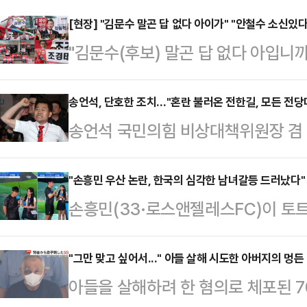
[현장] "김문수 말곤 답 없다 아이가" "안철수 소신있
"김문수(후보) 말곤 답 없다 아입니
람 김문수 뿐입니더.""안철수(후보)
교. 국민이 바라는 방향에 따라 인적
송언석, 단호한 조치…"혼란 불러온 전한길, 모든 전당
송언석 국민의힘 비상대책위원장 겸 
대회 취재TF팀이 8일 8·22 전당
합동연설회에서 후보자의 연설을 훼
열린 대구·경북 합동연설회에 참석한
위기를 해친 전 한국사 강사 전한길 
"손흥민 우산 논란, 한국의 심각한 남녀갈등 드러났다"
의 반응은 엇갈려 나타났다. 대선 
손흥민(33·로스앤젤레스FC)이 토트
를 분열과 갈등의 장으로 만든 데 대
는 당원과 차기 대권주자로 장동혁을 
을 계기로 '우산 비매너' 논란에 휩싸
장 출입금지 조치를 지시했다.송언석 
신을 위해 …
등)에 주목했다.NYT는 7일(현지시
"그만 맞고 싶어서..." 아들 살해 시도한 아버지의 멍든
해 "혼란을 불러일으킨 전 씨를 포함
아들을 살해하려 한 혐의로 체포된 7
우산을 들어줘야 했던 걸까'라는 제
개최되는 모든 전당대회 일정에 출입