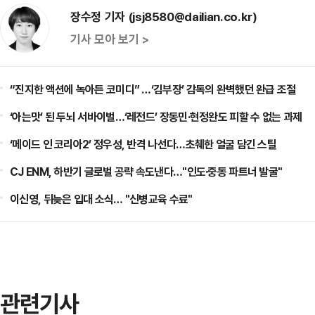
장수정 기자 (jsj8580@dailian.co.kr)
기사 모아 보기 >
“진지한 액션에 녹아든 코미디” …‘김부장’ 감독의 완벽했던 완급 조절
‘아는맛’ 된 두뇌 서바이벌…‘레전드’ 장동민·현정완도 피할 수 없는 과제
‘메이드 인 코리아2’ 정우성, 반격 나선다…초췌한 얼굴 담긴 스틸
CJ ENM, 하반기 글로벌 공략 속도낸다…"인도·중동 파트너 발굴"
이신영, 뒤늦은 입대 소식… "신병교육 수료"
관련기사